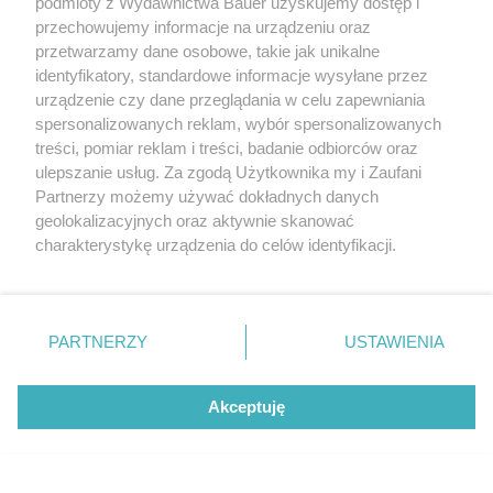
podmioty z Wydawnictwa Bauer uzyskujemy dostęp i
przechowujemy informacje na urządzeniu oraz
przetwarzamy dane osobowe, takie jak unikalne
identyfikatory, standardowe informacje wysyłane przez
urządzenie czy dane przeglądania w celu zapewniania
spersonalizowanych reklam, wybór spersonalizowanych
treści, pomiar reklam i treści, badanie odbiorców oraz
Jak włączyć się do rozmowy, gdy wolimy milczeć? 9
ulepszanie usług. Za zgodą Użytkownika my i Zaufani
wskazówek dla introwertyków
Partnerzy możemy używać dokładnych danych
geolokalizacyjnych oraz aktywnie skanować
ZOFIA MARCZUK
charakterystykę urządzenia do celów identyfikacji.
ETYKIETA
Ponieważ cenimy Twoją prywatność, prosimy o zgodę na
korzystanie z tych technologii poprzez kliknięcie
„Akceptuję”. Zgoda jest dobrowolna i zawsze możesz ją
zmienić/wycofać klikając przycisk ustawień prywatności
PARTNERZY
USTAWIENIA
znajdujący się w lewym dolnym rogu strony
. Niektóre
rodzaje przetwarzania danych nie wymagają zgody
Akceptuję
użytkownika, ale masz prawo sprzeciwić się takiemu
Trudno im zostawić za sobą przeszłość. Te
przetwarzaniu. Preferencje będą miały zastosowanie tylko
znaki zodiaku najczęściej wracają do
na tej witrynie.
byłych