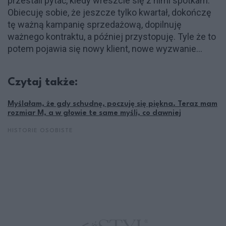
przestali pytać, kiedy wreszcie się z nimi spotkam.
Obiecuję sobie, że jeszcze tylko kwartał, dokończę
tę ważną kampanię sprzedażową, dopilnuję
ważnego kontraktu, a później przystopuję. Tyle że to
potem pojawia się nowy klient, nowe wyzwanie…
Czytaj także:
Myślałam, że gdy schudnę, poczuję się piękna. Teraz mam
rozmiar M, a w głowie te same myśli, co dawniej
HISTORIE OSOBISTE