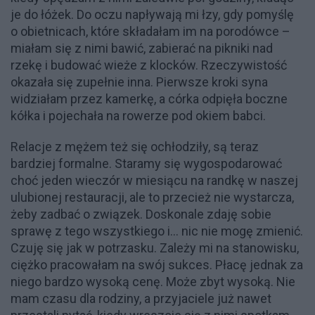
je do łóżek. Do oczu napływają mi łzy, gdy pomyślę
o obietnicach, które składałam im na porodówce –
miałam się z nimi bawić, zabierać na pikniki nad
rzekę i budować wieże z klocków. Rzeczywistość
okazała się zupełnie inna. Pierwsze kroki syna
widziałam przez kamerkę, a córka odpięła boczne
kółka i pojechała na rowerze pod okiem babci.
Relacje z mężem też się ochłodziły, są teraz
bardziej formalne. Staramy się wygospodarować
choć jeden wieczór w miesiącu na randkę w naszej
ulubionej restauracji, ale to przecież nie wystarcza,
żeby zadbać o związek. Doskonale zdaję sobie
sprawę z tego wszystkiego i… nic nie mogę zmienić.
Czuję się jak w potrzasku. Zależy mi na stanowisku,
ciężko pracowałam na swój sukces. Płacę jednak za
niego bardzo wysoką cenę. Może zbyt wysoką. Nie
mam czasu dla rodziny, a przyjaciele już nawet