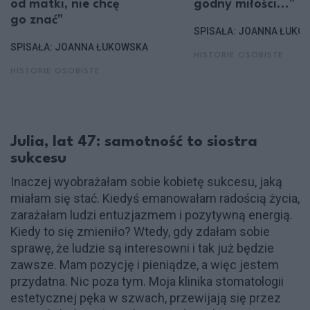
od matki, nie chcę
godny miłości..."
go znać"
SPISAŁA: JOANNA ŁUKO
SPISAŁA: JOANNA ŁUKOWSKA
HISTORIE OSOBISTE
HISTORIE OSOBISTE
Julia, lat 47: samotność to siostra
sukcesu
Inaczej wyobrażałam sobie kobietę sukcesu, jaką
miałam się stać. Kiedyś emanowałam radością życia,
zarażałam ludzi entuzjazmem i pozytywną energią.
Kiedy to się zmieniło? Wtedy, gdy zdałam sobie
sprawę, że ludzie są interesowni i tak już będzie
zawsze. Mam pozycję i pieniądze, a więc jestem
przydatna. Nic poza tym. Moja klinika stomatologii
estetycznej pęka w szwach, przewijają się przez