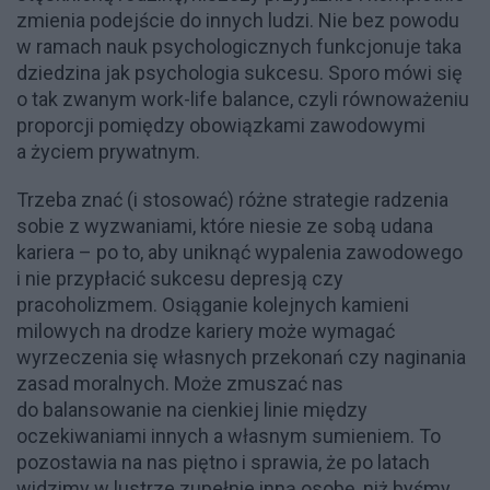
zmienia podejście do innych ludzi. Nie bez powodu
w ramach nauk psychologicznych funkcjonuje taka
dziedzina jak psychologia sukcesu. Sporo mówi się
o tak zwanym work-life balance, czyli równoważeniu
proporcji pomiędzy obowiązkami zawodowymi
a życiem prywatnym.
Trzeba znać (i stosować) różne strategie radzenia
sobie z wyzwaniami, które niesie ze sobą udana
kariera – po to, aby uniknąć wypalenia zawodowego
i nie przypłacić sukcesu depresją czy
pracoholizmem. Osiąganie kolejnych kamieni
milowych na drodze kariery może wymagać
wyrzeczenia się własnych przekonań czy naginania
zasad moralnych. Może zmuszać nas
do balansowanie na cienkiej linie między
oczekiwaniami innych a własnym sumieniem. To
pozostawia na nas piętno i sprawia, że po latach
widzimy w lustrze zupełnie inną osobę, niż byśmy