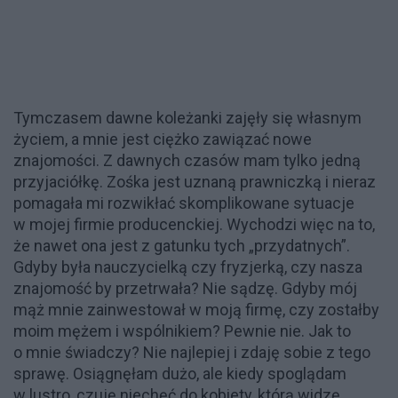
Tymczasem dawne koleżanki zajęły się własnym
życiem, a mnie jest ciężko zawiązać nowe
znajomości. Z dawnych czasów mam tylko jedną
przyjaciółkę. Zośka jest uznaną prawniczką i nieraz
pomagała mi rozwikłać skomplikowane sytuacje
w mojej firmie producenckiej. Wychodzi więc na to,
że nawet ona jest z gatunku tych „przydatnych”.
Gdyby była nauczycielką czy fryzjerką, czy nasza
znajomość by przetrwała? Nie sądzę. Gdyby mój
mąż mnie zainwestował w moją firmę, czy zostałby
moim mężem i wspólnikiem? Pewnie nie. Jak to
o mnie świadczy? Nie najlepiej i zdaję sobie z tego
sprawę. Osiągnęłam dużo, ale kiedy spoglądam
w lustro, czuję niechęć do kobiety, którą widzę