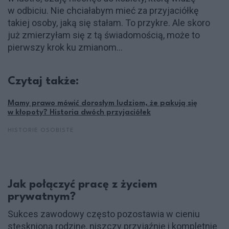
w odbiciu. Nie chciałabym mieć za przyjaciółkę
takiej osoby, jaką się stałam. To przykre. Ale skoro
już zmierzyłam się z tą świadomością, może to
pierwszy krok ku zmianom…
Czytaj także:
Mamy prawo mówić dorosłym ludziom, że pakują się
w kłopoty? Historia dwóch przyjaciółek
HISTORIE OSOBISTE
Jak połączyć pracę z życiem
prywatnym?
Sukces zawodowy często pozostawia w cieniu
stęsknioną rodzinę, niszczy przyjaźnie i kompletnie