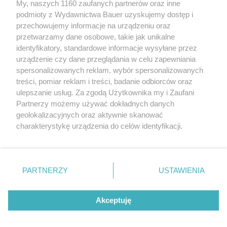
Okazało się, że jej gościnność nie jest bezinteresowna"
My, naszych 1160 zaufanych partnerów oraz inne
podmioty z Wydawnictwa Bauer uzyskujemy dostęp i
przechowujemy informacje na urządzeniu oraz
SPISAŁA: JOANNA ŁUKOWSKA
przetwarzamy dane osobowe, takie jak unikalne
HISTORIE OSOBISTE
identyfikatory, standardowe informacje wysyłane przez
urządzenie czy dane przeglądania w celu zapewniania
spersonalizowanych reklam, wybór spersonalizowanych
treści, pomiar reklam i treści, badanie odbiorców oraz
ulepszanie usług. Za zgodą Użytkownika my i Zaufani
Partnerzy możemy używać dokładnych danych
geolokalizacyjnych oraz aktywnie skanować
charakterystykę urządzenia do celów identyfikacji.
Ponieważ cenimy Twoją prywatność, prosimy o zgodę na
korzystanie z tych technologii poprzez kliknięcie
KONTAKT
REKLAMA
REDAKCJA
„Akceptuję”. Zgoda jest dobrowolna i zawsze możesz ją
REGULAMIN SERWISU
POLITYKA PRYWATNOŚCI
zmienić/wycofać klikając przycisk ustawień prywatności
PARTNERZY
USTAWIENIA
MAPA SERWISU
znajdujący się w lewym dolnym rogu strony
. Niektóre
rodzaje przetwarzania danych nie wymagają zgody
Akceptuję
użytkownika, ale masz prawo sprzeciwić się takiemu
Narcyz może długo zachowywać pozory. W
przetwarzaniu. Preferencje będą miały zastosowanie tylko
tych 5. sytuacjach traci kontrolę
na tej witrynie.