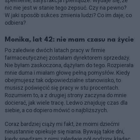
spełnienie, satysfakcja i pieniądze. Wydaje się, że
nic nie jest w stanie tego zepsuć. Czy na pewno?
W jaki sposób sukces zmienia ludzi? Co im daje, co
odbiera?
Monika, lat 42: nie mam czasu na życie
Po zaledwie dwóch latach pracy w firmie
farmaceutycznej zostałam dyrektorem sprzedaży.
Nie byłam zaskoczona, dążyłam do tego. Rozpierała
mnie duma i miałam głowę pełną pomysłów. Kiedy
obejmujesz tak odpowiedzialne stanowisko, to
musisz poświęcić się pracy w stu procentach.
Rozumiem to, a z drugiej strony zaczyna do mnie
docierać, jak wiele tracę. Ledwo znajduję czas dla
siebie, a co dopiero mówić o najbliższych.
Coraz bardziej ciąży mi fakt, że moimi dziećmi
nieustannie opiekuje się niania. Bywają takie dni,
kiedy spędzam z nimi zaledwie pół godziny, kładąc