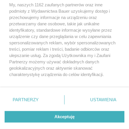
najbardziej kremowy makaron sezonu
My, naszych 1162 zaufanych partnerów oraz inne
podmioty z Wydawnictwa Bauer uzyskujemy dostęp i
przechowujemy informacje na urządzeniu oraz
LENA KAMIŃSKA
przetwarzamy dane osobowe, takie jak unikalne
KUCHNIA
identyfikatory, standardowe informacje wysyłane przez
urządzenie czy dane przeglądania w celu zapewniania
spersonalizowanych reklam, wybór spersonalizowanych
treści, pomiar reklam i treści, badanie odbiorców oraz
ulepszanie usług. Za zgodą Użytkownika my i Zaufani
Partnerzy możemy używać dokładnych danych
geolokalizacyjnych oraz aktywnie skanować
charakterystykę urządzenia do celów identyfikacji.
Ponieważ cenimy Twoją prywatność, prosimy o zgodę na
korzystanie z tych technologii poprzez kliknięcie
KONTAKT
REKLAMA
REDAKCJA
„Akceptuję”. Zgoda jest dobrowolna i zawsze możesz ją
REGULAMIN SERWISU
POLITYKA PRYWATNOŚCI
zmienić/wycofać klikając przycisk ustawień prywatności
PARTNERZY
USTAWIENIA
MAPA SERWISU
znajdujący się w lewym dolnym rogu strony
. Niektóre
rodzaje przetwarzania danych nie wymagają zgody
Akceptuję
użytkownika, ale masz prawo sprzeciwić się takiemu
Horoskop tygodniowy od 10 do 16 sierpnia.
przetwarzaniu. Preferencje będą miały zastosowanie tylko
Dla tych znaków będzie to najlepszy