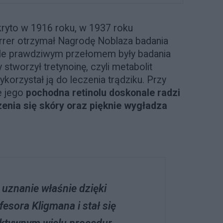
odkryto w 1916 roku, w 1937 roku
rrer otrzymał Nagrodę Noblaza badania
ale prawdziwym przełomem były badania
 stworzył tretynoinę, czyli metabolit
korzystał ją do leczenia trądziku. Przy
że jego
pochodna retinolu doskonale radzi
zenia się skóry oraz pięknie wygładza
 uznanie właśnie dzięki
esora Kligmana i stał się