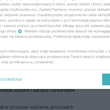
klam, wybór spersonalizowanych treści, pomiar reklam i treści, bad
 zgodą Użytkownika my i Zaufani Partnerzy możemy używać dokład
ać
az aktywnie skanować charakterystykę urządzenia do celów identyfi
ść, prosimy o zgodę na korzystanie z tych technologii poprzez klikn
a i zawsze możesz ją zmienić/wycofać klikając przycisk ustawień pr
ogu strony
. Niektóre rodzaje przetwarzania danych nie wymagaj
iwić się takiemu przetwarzaniu. Preferencje będą miały zastosowanie
szymi informacjami, abyś mógł świadomie i komfortowo korzystać z
gółowe informacje dotyczące przetwarzania Twoich danych znajdzi
ywna forma witaminy A. I choć kojarzymy tę
s
oraz po kliknięciu w „Ustawienia”.
mysłem kosmetycznym, produktami
dawanymi w drogeriach i perfumeriach oraz
i wykonywanymi w salonach kosmetycznych
USTAWIENIA
ny estetycznej,
witamina A pełni
ykle istotne i bardzo różnorodne
iał w procesie widzenia, procesach