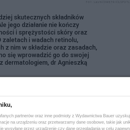
FOT. LAUNCHMETRICS/SPOT
rdziej skutecznych składników
le jego działanie nie kończy
ości i sprężystości skóry oraz
zaletach i wadach retinolu,
 z nim w składzie oraz zasadach,
no się wprowadzić go do swojej
z dermatologiem, dr Agnieszką
niku,
fanych partnerów oraz inne podmioty z Wydawnictwa Bauer uzyskuj
cje na urządzeniu oraz przetwarzamy dane osobowe, takie jak unika
je wysyłane przez urządzenie czy dane przeglądania w celu zapewn