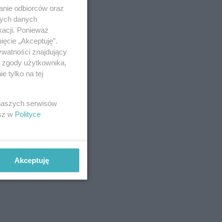
anie odbiorców oraz
nych danych
kacji. Ponieważ
ięcie „Akceptuję”.
ywatności znajdujący
ą zgody użytkownika,
 tylko na tej
 naszych serwisów
esz w
Polityce
Akceptuję