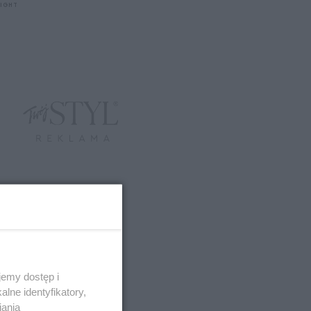
LIGHT
emy dostęp i
lne identyfikatory,
iania