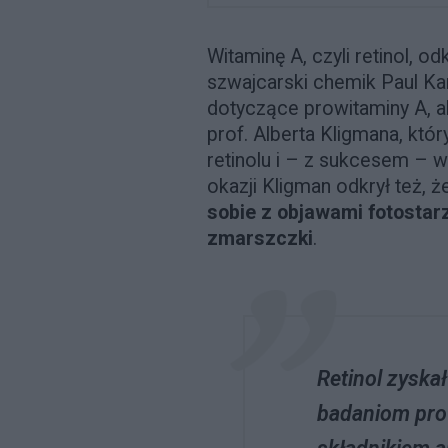
Witaminę A, czyli retinol, 
szwajcarski chemik Paul Ka
dotyczące prowitaminy A, 
prof. Alberta Kligmana, który
retinolu i – z sukcesem – wy
okazji Kligman odkrył też, 
sobie z objawami fotostar
zmarszczki
.
Retinol zyskał
badaniom prof