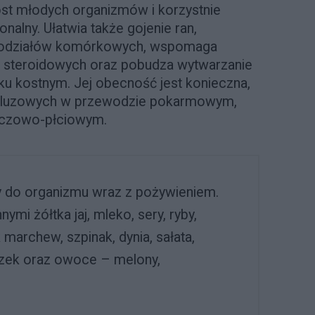
st młodych organizmów i korzystnie
nalny. Ułatwia także gojenie ran,
podziałów komórkowych, wspomaga
 steroidowych oraz pobudza wytwarzanie
u kostnym. Jej obecność jest konieczna,
 śluzowych w przewodzie pokarmowym,
oczowo-płciowym.
 do organizmu wraz z pożywieniem.
ymi żółtka jaj, mleko, sery, ryby,
 marchew, szpinak, dynia, sałata,
szek oraz owoce – melony,