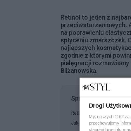
Retinol to jeden z najba
przeciwstarzeniowych. A
na poprawieniu elastyczn
spłyceniu zmarszczek. O 
najlepszych kosmetykach
zgodnie z którymi powin
pielęgnacji rozmawiamy 
Bliżanowską.
Spis treści
Drogi Użytkow
Retinol – co to
My, naszych 1162 zau
Jak działa retinol?
przechowujemy informa
standardowe informac