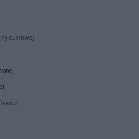
ciny cukrowej
wanej
ej
 Flavour