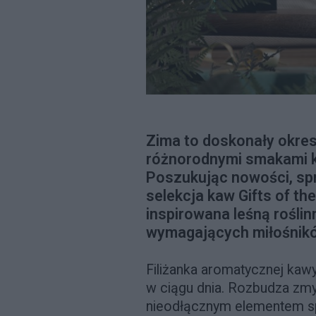
Zima to doskonały okres
różnorodnymi smakami k
Poszukując nowości, sp
selekcja kaw Gifts of th
inspirowana leśną roślin
wymagających miłośnik
Filiżanka aromatycznej kawy
w ciągu dnia. Rozbudza zmy
nieodłącznym elementem sp