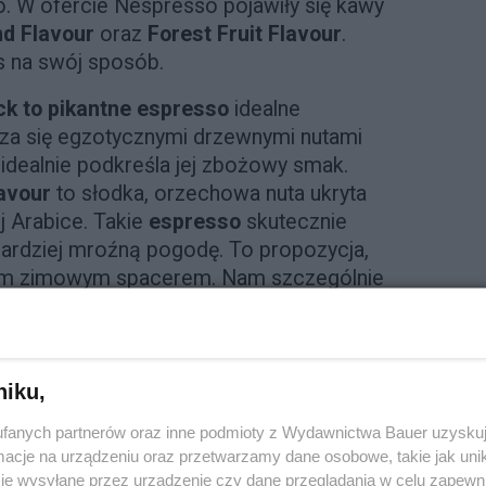
tuo. W ofercie Nespresso pojawiły się kawy
nd Flavour
oraz
Forest Fruit Flavour
.
s na swój sposób.
ck to pikantne espresso
idealne
za się egzotycznymi drzewnymi nutami
dealnie podkreśla jej zbożowy smak.
lavour
to słodka, orzechowa nuta ukryta
 Arabice. Takie
espresso
skutecznie
ardziej mroźną pogodę. To propozycja,
gim zimowym spacerem. Nam szczególnie
propozycja od Nespresso, idealna dla
h. Teraz mogą odkryć aromaty soczystych
orest Fruit Flavour
- kawie, która
ych w leśnej ściółce.
niku,
fanych partnerów oraz inne podmioty z Wydawnictwa Bauer uzyskuj
cje na urządzeniu oraz przetwarzamy dane osobowe, takie jak unika
je wysyłane przez urządzenie czy dane przeglądania w celu zapewn