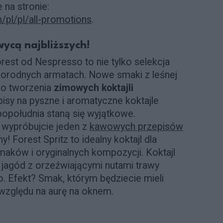
 na stronie:
pl/pl/all-promotions
.
ycą najbliższych!
orest od Nespresso to nie tylko selekcja
norodnych armatach. Nowe smaki z leśnej
 do tworzenia
zimowych koktajli
pisy na pyszne i aromatyczne koktajle
popołudnia staną się wyjątkowe.
 wypróbujcie jeden z
kawowych przepisów
ny! Forest Spritz to idealny koktajl dla
smaków i oryginalnych kompozycji. Koktajl
 jagód z orzeźwiającymi nutami trawy
go. Efekt? Smak, którym będziecie mieli
względu na aurę na oknem.