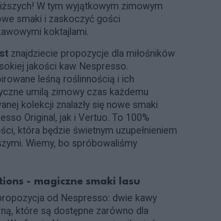
jbliższych! W tym wyjątkowym zimowym
owe smaki i zaskoczyć gości
kawowymi koktajlami.
st
znajdziecie propozycje dla miłośników
sokiej jakości kaw Nespresso.
rowane leśną roślinnością i ich
tyczne umilą zimowy czas każdemu
anej kolekcji znalazły się nowe smaki
so Original, jak i Vertuo. To 100%
ości, która będzie świetnym uzupełnieniem
ższymi. Wiemy, bo spróbowaliśmy
tions - magiczne smaki lasu
ropozycja od Nespresso: dwie kawy
ną, które są dostępne zarówno dla