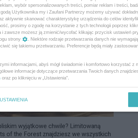
klam, wybór spersonalizowanych treści, pomiar reklam i treści, bad
 zgodą Użytkownika my i Zaufani Partnerzy możemy używać dokład
az aktywnie skanować charakterystykę urządzenia do celów identyfi
ść, prosimy o zgodę na korzystanie z tych technologii poprzez klikn
a i zawsze możesz ją zmienić/wycofać klikając przycisk ustawień pr
ogu strony
. Niektóre rodzaje przetwarzania danych nie wymagaj
iwić się takiemu przetwarzaniu. Preferencje będą miały zastosowanie
szymi informacjami, abyś mógł świadomie i komfortowo korzystać z
gółowe informacje dotyczące przetwarzania Twoich danych znajdzi
s
oraz po kliknięciu w „Ustawienia”.
USTAWIENIA
bliskim wyjątkowe chwile? Limitowaną
ts of the Forest znajdziesz we wszystkich