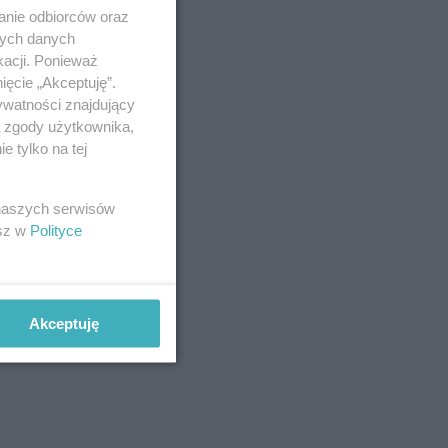
anie odbiorców oraz
nych danych
kacji. Ponieważ
ięcie „Akceptuję”.
ywatności znajdujący
ą zgody użytkownika,
 tylko na tej
 naszych serwisów
esz w
Polityce
Akceptuję