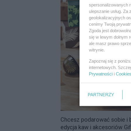
spersonalizowanych re
ulepszanie usług. Za
geolokalizacyjnych or
cenimy Twoją prywatno
Zgoda jest dobrowoln
się w lewym dolnym r
ale masz prawo sprzec
witrynie.
Zapoznaj się z poniż
internetowych. Szcze
Prywatności
i
Cookie
PARTNERZY
Chcesz podarować sobie i 
edycja kaw i akcesoriów Gif