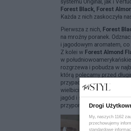
systemu Original, jak i Ver
Forest Black, Forest Almo
Każda z nich zaskoczyła na
Pierwsza z nich,
Forest Bla
na mroźny poranek. Odznac
i jagodowym aromatem, co i
Z kolei w
Forest Almond F
w południowoamerykańskiej
rozgrzewa i pobudza w najb
którą polecamy przed dłu
przypadła do gustu trzecia 
wielbicieli owoców leśnyc
jagód i słodkiego ciasta z
F
przypomina o smakach ukryt
Drogi Użytkow
My, naszych 1162 zau
przechowujemy informa
standardowe informac