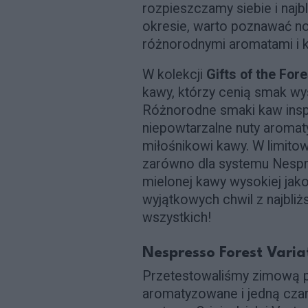
rozpieszczamy siebie i na
okresie, warto poznawać n
różnorodnymi aromatami i 
W kolekcji
Gifts of the Fore
kawy, którzy cenią smak wy
Różnorodne smaki kaw inspi
niepowtarzalne nuty aroma
miłośnikowi kawy. W limitow
zarówno dla systemu Nespres
mielonej kawy wysokiej jak
wyjątkowych chwil z najbli
wszystkich!
Nespresso Forest Varia
Przetestowaliśmy zimową p
aromatyzowane i jedną czar