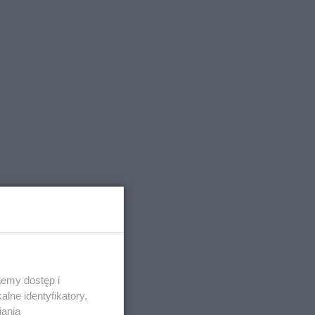
emy dostęp i
lne identyfikatory,
iania