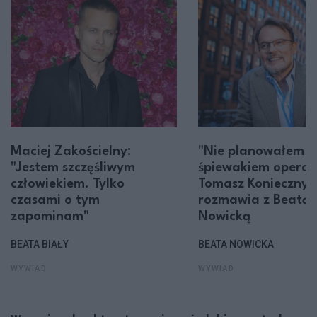
Maciej Zakościelny:
"Nie planowałem z
"Jestem szczęśliwym
śpiewakiem opero
człowiekiem. Tylko
Tomasz Konieczny
czasami o tym
rozmawia z Beatą
zapominam"
Nowicką
BEATA BIAŁY
BEATA NOWICKA
WYWIAD
WYWIAD