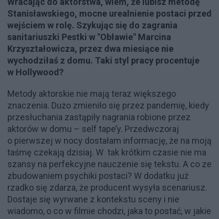
Wracając do aktorstwa, wiem, że lubisz metodę
Stanisławskiego, mocne urealnienie postaci przed
wejściem w rolę. Szykując się do zagrania
sanitariuszki Pestki w "Obławie" Marcina
Krzyształowicza, przez dwa miesiące nie
wychodziłaś z domu. Taki styl pracy procentuje
w Hollywood?
Metody aktorskie nie mają teraz większego
znaczenia. Dużo zmieniło się przez pandemię, kiedy
przesłuchania zastąpiły nagrania robione przez
aktorów w domu – self tape’y. Przedwczoraj
o pierwszej w nocy dostałam informację, że na moją
taśmę czekają dzisiaj. W tak krótkim czasie nie ma
szansy na perfekcyjne nauczenie się tekstu. A co ze
zbudowaniem psychiki postaci? W dodatku już
rzadko się zdarza, że producent wysyła scenariusz.
Dostaje się wyrwane z kontekstu sceny i nie
wiadomo, o co w filmie chodzi, jaka to postać, w jakie