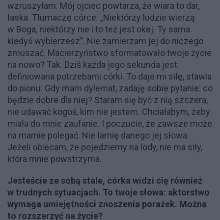
wzruszyłam. Mój ojciec powtarza, że wiara to dar,
łaska. Tłumaczę córce: „Niektórzy ludzie wierzą
w Boga, niektórzy nie i to też jest okej. Ty sama
kiedyś wybierzesz”. Nie zamierzam jej do niczego
zmuszać. Macierzyństwo sformatowało twoje życie
na nowo? Tak. Dziś każda jego sekunda jest
definiowana potrzebami córki. To daje mi siłę, stawia
do pionu. Gdy mam dylemat, zadaję sobie pytanie: co
będzie dobre dla niej? Staram się być z nią szczera,
nie udawać kogoś, kim nie jestem. Chciałabym, żeby
miała do mnie zaufanie. I poczucie, że zawsze może
na mamie polegać. Nie łamię danego jej słowa.
Jeżeli obiecam, że pojedziemy na lody, nie ma siły,
która mnie powstrzyma.
Jesteście ze sobą stale, córka widzi cię również
w trudnych sytuacjach. To twoje słowa: aktorstwo
wymaga umiejętności znoszenia porażek. Można
to rozszerzyć na życie?