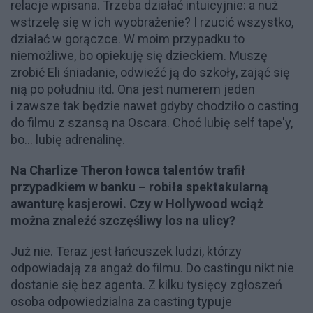
relacje wpisana. Trzeba działać intuicyjnie: a nuż
wstrzelę się w ich wyobrażenie? I rzucić wszystko,
działać w gorączce. W moim przypadku to
niemożliwe, bo opiekuję się dzieckiem. Muszę
zrobić Eli śniadanie, odwieźć ją do szkoły, zająć się
nią po południu itd. Ona jest numerem jeden
i zawsze tak będzie nawet gdyby chodziło o casting
do filmu z szansą na Oscara. Choć lubię self tape'y,
bo... lubię adrenalinę.
Na Charlize Theron łowca talentów trafił
przypadkiem w banku – robiła spektakularną
awanturę kasjerowi. Czy w Hollywood wciąż
można znaleźć szczęśliwy los na ulicy?
Już nie. Teraz jest łańcuszek ludzi, którzy
odpowiadają za angaż do filmu. Do castingu nikt nie
dostanie się bez agenta. Z kilku tysięcy zgłoszeń
osoba odpowiedzialna za casting typuje