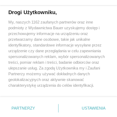
Drogi Użytkowniku,
Tomasz Ossoliński: "Najcenniejszą inspiracją jest dla mnie
rozmowa"
My, naszych 1162 zaufanych partnerów oraz inne
podmioty z Wydawnictwa Bauer uzyskujemy dostęp i
przechowujemy informacje na urządzeniu oraz
BEATA NOWICKA
przetwarzamy dane osobowe, takie jak unikalne
WYWIAD
identyfikatory, standardowe informacje wysyłane przez
urządzenie czy dane przeglądania w celu zapewniania
spersonalizowanych reklam, wybór spersonalizowanych
treści, pomiar reklam i treści, badanie odbiorców oraz
ulepszanie usług. Za zgodą Użytkownika my i Zaufani
Partnerzy możemy używać dokładnych danych
geolokalizacyjnych oraz aktywnie skanować
charakterystykę urządzenia do celów identyfikacji.
Ponieważ cenimy Twoją prywatność, prosimy o zgodę na
korzystanie z tych technologii poprzez kliknięcie
KONTAKT
REKLAMA
REDAKCJA
„Akceptuję”. Zgoda jest dobrowolna i zawsze możesz ją
REGULAMIN SERWISU
POLITYKA PRYWATNOŚCI
zmienić/wycofać klikając przycisk ustawień prywatności
PARTNERZY
USTAWIENIA
MAPA SERWISU
znajdujący się w lewym dolnym rogu strony
. Niektóre