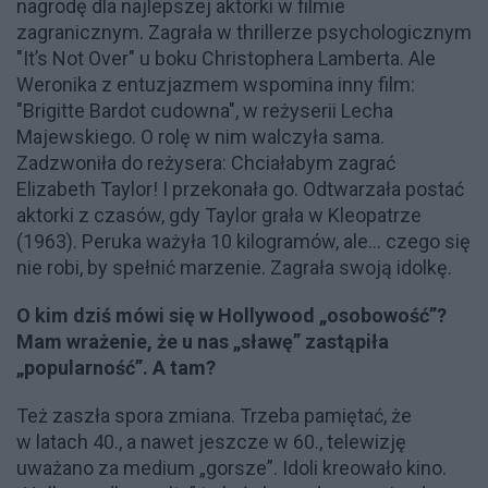
nagrodę dla najlepszej aktorki w filmie
zagranicznym. Zagrała w thrillerze psychologicznym
"It’s Not Over" u boku Christophera Lamberta. Ale
Weronika z entuzjazmem wspomina inny film:
"Brigitte Bardot cudowna", w reżyserii Lecha
Majewskiego. O rolę w nim walczyła sama.
Zadzwoniła do reżysera: Chciałabym zagrać
Elizabeth Taylor! I przekonała go. Odtwarzała postać
aktorki z czasów, gdy Taylor grała w Kleopatrze
(1963). Peruka ważyła 10 kilogramów, ale... czego się
nie robi, by spełnić marzenie. Zagrała swoją idolkę.
O kim dziś mówi się w Hollywood „osobowość”?
Mam wrażenie, że u nas „sławę” zastąpiła
„popularność”. A tam?
Też zaszła spora zmiana. Trzeba pamiętać, że
w latach 40., a nawet jeszcze w 60., telewizję
uważano za medium „gorsze”. Idoli kreowało kino.