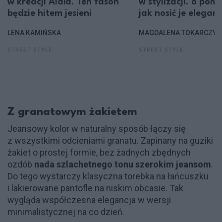
w kreacji Alaïa. Ten fason
w stylizacji. 8 pom
będzie hitem jesieni
jak nosić je elegan
LENA KAMIŃSKA
MAGDALENA TOKARCZYK
STREET STYLE
STREET STYLE
Z granatowym żakietem
Jeansowy kolor w naturalny sposób łączy się
z wszystkimi odcieniami granatu. Zapinany na guziki
żakiet o prostej formie, bez żadnych zbędnych
ozdób
nada szlachetnego tonu szerokim jeansom
.
Do tego wystarczy klasyczna torebka na łańcuszku
i lakierowane pantofle na niskim obcasie. Tak
wygląda współczesna elegancja w wersji
minimalistycznej na co dzień.