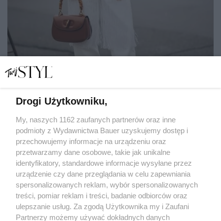
Drogi Użytkowniku,
Białe jeansy wracają w nowej wersji na lato. Te 4 trendy
zmieniają ich klasyczne oblicze
My, naszych 1162 zaufanych partnerów oraz inne
podmioty z Wydawnictwa Bauer uzyskujemy dostęp i
przechowujemy informacje na urządzeniu oraz
KATARZYNA DYŁŁO
przetwarzamy dane osobowe, takie jak unikalne
STREET STYLE
identyfikatory, standardowe informacje wysyłane przez
urządzenie czy dane przeglądania w celu zapewniania
spersonalizowanych reklam, wybór spersonalizowanych
treści, pomiar reklam i treści, badanie odbiorców oraz
ulepszanie usług. Za zgodą Użytkownika my i Zaufani
Partnerzy możemy używać dokładnych danych