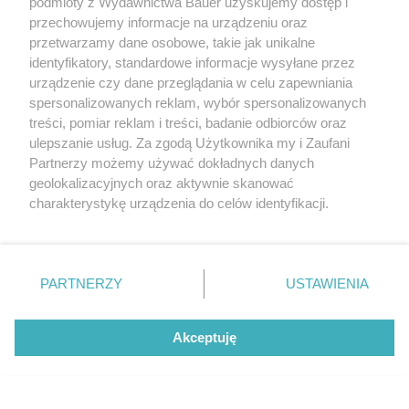
podmioty z Wydawnictwa Bauer uzyskujemy dostęp i
przechowujemy informacje na urządzeniu oraz
przetwarzamy dane osobowe, takie jak unikalne
identyfikatory, standardowe informacje wysyłane przez
urządzenie czy dane przeglądania w celu zapewniania
spersonalizowanych reklam, wybór spersonalizowanych
treści, pomiar reklam i treści, badanie odbiorców oraz
ulepszanie usług. Za zgodą Użytkownika my i Zaufani
Partnerzy możemy używać dokładnych danych
geolokalizacyjnych oraz aktywnie skanować
charakterystykę urządzenia do celów identyfikacji.
Ponieważ cenimy Twoją prywatność, prosimy o zgodę na
korzystanie z tych technologii poprzez kliknięcie
„Akceptuję”. Zgoda jest dobrowolna i zawsze możesz ją
zmienić/wycofać klikając przycisk ustawień prywatności
PARTNERZY
USTAWIENIA
znajdujący się w lewym dolnym rogu strony
. Niektóre
rodzaje przetwarzania danych nie wymagają zgody
Akceptuję
użytkownika, ale masz prawo sprzeciwić się takiemu
przetwarzaniu. Preferencje będą miały zastosowanie tylko
na tej witrynie.