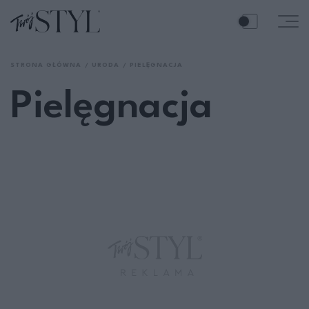
STRONA GŁÓWNA
URODA
PIELĘGNACJA
Pielęgnacja