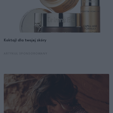
Koktajl dla twojej skóry
ARTYKUŁ SPONSOROWANY