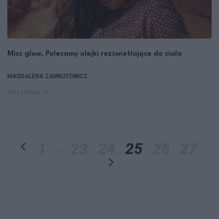
Miss glow. Polecamy olejki rozświetlające do ciała
MAGDALENA ZAMKUTOWICZ
PIELĘGNACJA
1
23
24
25
26
27
...