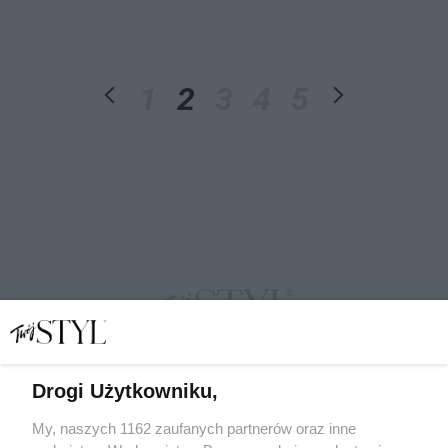
1
2
3
4
5
Drogi Użytkowniku,
My, naszych 1162 zaufanych partnerów oraz inne