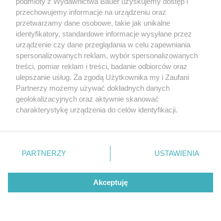
podmioty z Wydawnictwa Bauer uzyskujemy dostęp i
przechowujemy informacje na urządzeniu oraz
przetwarzamy dane osobowe, takie jak unikalne
identyfikatory, standardowe informacje wysyłane przez
POLECAMY NOWY NUMER
Twój STYL wrzesień 2026
urządzenie czy dane przeglądania w celu zapewniania
spersonalizowanych reklam, wybór spersonalizowanych
treści, pomiar reklam i treści, badanie odbiorców oraz
ulepszanie usług. Za zgodą Użytkownika my i Zaufani
Partnerzy możemy używać dokładnych danych
geolokalizacyjnych oraz aktywnie skanować
charakterystykę urządzenia do celów identyfikacji.
Ponieważ cenimy Twoją prywatność, prosimy o zgodę na
korzystanie z tych technologii poprzez kliknięcie
„Akceptuję”. Zgoda jest dobrowolna i zawsze możesz ją
zmienić/wycofać klikając przycisk ustawień prywatności
PARTNERZY
USTAWIENIA
znajdujący się w lewym dolnym rogu strony
. Niektóre
rodzaje przetwarzania danych nie wymagają zgody
Akceptuję
użytkownika, ale masz prawo sprzeciwić się takiemu
przetwarzaniu. Preferencje będą miały zastosowanie tylko
na tej witrynie.