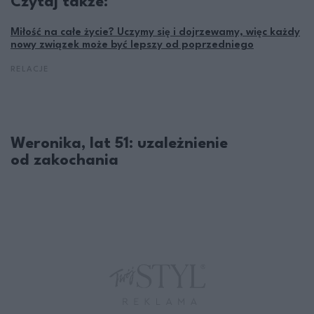
Czytaj także:
Miłość na całe życie? Uczymy się i dojrzewamy, więc każdy
nowy związek może być lepszy od poprzedniego
RELACJE
Weronika, lat 51: uzależnienie
od zakochania