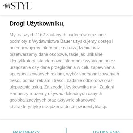
Drogi Użytkowniku,
"Przyjaciółka rodziny zaprosiła mnie do Szwajcarii.
Okazało się, że jej gościnność nie jest bezinteresowna"
My, naszych 1162 zaufanych partnerów oraz inne
podmioty z Wydawnictwa Bauer uzyskujemy dostęp i
przechowujemy informacje na urządzeniu oraz
SPISAŁA: JOANNA ŁUKOWSKA
przetwarzamy dane osobowe, takie jak unikalne
HISTORIE OSOBISTE
identyfikatory, standardowe informacje wysyłane przez
urządzenie czy dane przeglądania w celu zapewniania
spersonalizowanych reklam, wybór spersonalizowanych
treści, pomiar reklam i treści, badanie odbiorców oraz
ulepszanie usług. Za zgodą Użytkownika my i Zaufani
Partnerzy możemy używać dokładnych danych
geolokalizacyjnych oraz aktywnie skanować
charakterystykę urządzenia do celów identyfikacji.
Ponieważ cenimy Twoją prywatność, prosimy o zgodę na
korzystanie z tych technologii poprzez kliknięcie
KONTAKT
REKLAMA
REDAKCJA
„Akceptuję”. Zgoda jest dobrowolna i zawsze możesz ją
REGULAMIN SERWISU
POLITYKA PRYWATNOŚCI
zmienić/wycofać klikając przycisk ustawień prywatności
PARTNERZY
USTAWIENIA