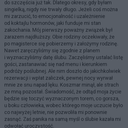
do szczęścia już tak. Dlatego okresy, gdy byłam
singielką, nigdy nie trwały długo. Jeżeli coś można
mi zarzucić, to emocjonalność i uzależnienie
od koktajlu hormonów, jaki funduje mi stan
zakochania. Mój pierwszy poważny związek był
zarazem najdłuższy. Obie rodziny oczekiwały, że
po magisterce się pobierzemy i założymy rodzinę.
Nawet zaręczyliśmy się zgodnie z planem
i wyznaczyliśmy datę ślubu. Zaczęliśmy ustalać listę
gości, zastanawiać się nad menu i kierunkiem
podróży poślubnej. Ale nim doszło do jakichkolwiek
rezerwacji i wpłat zaliczek, pewnej nocy wyrwał
mnie ze snu napad lęku. Koszmar minął, ale strach
ze mną pozostał. Świadomość, że odtąd moja życie
będzie się toczyć wyznaczonym torem, co gorsza,
u boku człowieka, wobec którego moje uczucie było
co najwyżej letnie, nie pozwoliła mi ponownie
zasnąć. Zaś panika na samą myśl o ślubie kazała mi
odwołać uroczystość.