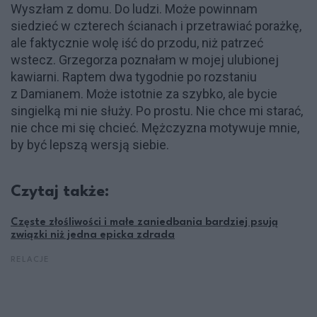
Wyszłam z domu. Do ludzi. Może powinnam
siedzieć w czterech ścianach i przetrawiać porażkę,
ale faktycznie wolę iść do przodu, niż patrzeć
wstecz. Grzegorza poznałam w mojej ulubionej
kawiarni. Raptem dwa tygodnie po rozstaniu
z Damianem. Może istotnie za szybko, ale bycie
singielką mi nie służy. Po prostu. Nie chce mi starać,
nie chce mi się chcieć. Mężczyzna motywuje mnie,
by być lepszą wersją siebie.
Czytaj także:
Częste złośliwości i małe zaniedbania bardziej psują
związki niż jedna epicka zdrada
RELACJE