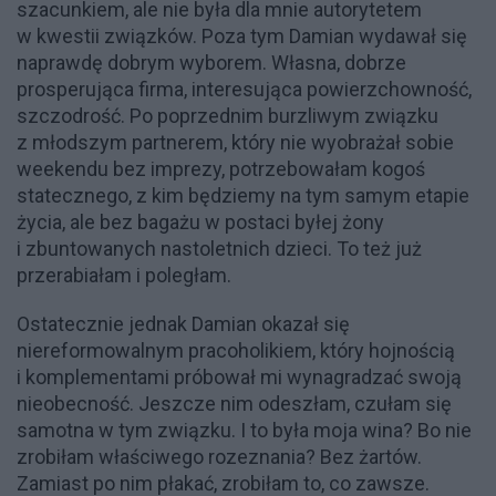
szacunkiem, ale nie była dla mnie autorytetem
w kwestii związków. Poza tym Damian wydawał się
naprawdę dobrym wyborem. Własna, dobrze
prosperująca firma, interesująca powierzchowność,
szczodrość. Po poprzednim burzliwym związku
z młodszym partnerem, który nie wyobrażał sobie
weekendu bez imprezy, potrzebowałam kogoś
statecznego, z kim będziemy na tym samym etapie
życia, ale bez bagażu w postaci byłej żony
i zbuntowanych nastoletnich dzieci. To też już
przerabiałam i poległam.
Ostatecznie jednak Damian okazał się
niereformowalnym pracoholikiem, który hojnością
i komplementami próbował mi wynagradzać swoją
nieobecność. Jeszcze nim odeszłam, czułam się
samotna w tym związku. I to była moja wina? Bo nie
zrobiłam właściwego rozeznania? Bez żartów.
Zamiast po nim płakać, zrobiłam to, co zawsze.