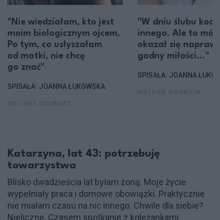
"Nie wiedziałam, kto jest
"W dniu ślubu koc
moim biologicznym ojcem.
innego. Ale to mój
Po tym, co usłyszałam
okazał się napraw
od matki, nie chcę
godny miłości..."
go znać"
SPISAŁA: JOANNA ŁUKO
SPISAŁA: JOANNA ŁUKOWSKA
HISTORIE OSOBISTE
HISTORIE OSOBISTE
Katarzyna, lat 43: potrzebuję
towarzystwa
Blisko dwadzieścia lat byłam żoną. Moje życie
wypełniały praca i domowe obowiązki. Praktycznie
nie miałam czasu na nic innego. Chwile dla siebie?
Nieliczne. Czasem spotkanie z koleżankami