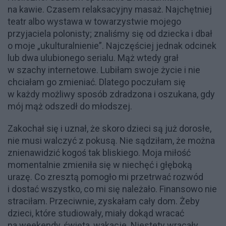
na kawie. Czasem relaksacyjny masaż. Najchętniej
teatr albo wystawa w towarzystwie mojego
przyjaciela polonisty; znaliśmy się od dziecka i dbał
o moje „ukulturalnienie”. Najczęściej jednak odcinek
lub dwa ulubionego serialu. Mąż wtedy grał
w szachy internetowe. Lubiłam swoje życie i nie
chciałam go zmieniać. Dlatego poczułam się
w każdy możliwy sposób zdradzona i oszukana, gdy
mój mąż odszedł do młodszej.
Zakochał się i uznał, że skoro dzieci są już dorosłe,
nie musi walczyć z pokusą. Nie sądziłam, że można
znienawidzić kogoś tak bliskiego. Moja miłość
momentalnie zmieniła się w niechęć i głęboką
urazę. Co zresztą pomogło mi przetrwać rozwód
i dostać wszystko, co mi się należało. Finansowo nie
straciłam. Przeciwnie, zyskałam cały dom. Żeby
dzieci, które studiowały, miały dokąd wracać
na weekendy, święta, wakacje. Niestety wracały