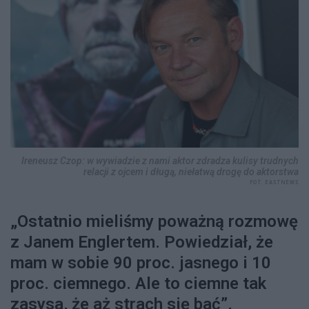
Ireneusz Czop: w wywiadzie z nami aktor zdradza kulisy trudnych
relacji z ojcem i długą, niełatwą drogę do aktorstwa
FOT. EASTNEWS
„Ostatnio mieliśmy poważną rozmowę
z Janem Englertem. Powiedział, że
mam w sobie 90 proc. jasnego i 10
proc. ciemnego. Ale to ciemne tak
zasysa, że aż strach się bać”,