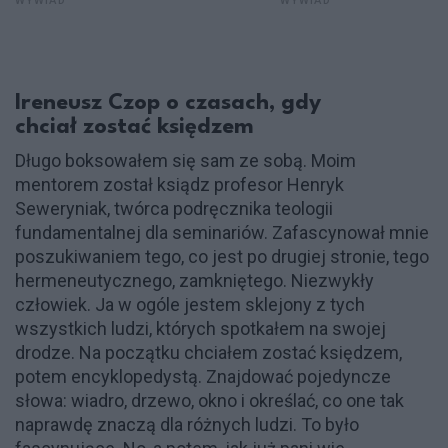
WYWIAD
WYWIAD
Ireneusz Czop o czasach, gdy
chciał zostać księdzem
Długo boksowałem się sam ze sobą. Moim
mentorem został ksiądz profesor Henryk
Seweryniak, twórca podręcznika teologii
fundamentalnej dla seminariów. Zafascynował mnie
poszukiwaniem tego, co jest po drugiej stronie, tego
hermeneutycznego, zamkniętego. Niezwykły
człowiek. Ja w ogóle jestem sklejony z tych
wszystkich ludzi, których spotkałem na swojej
drodze. Na początku chciałem zostać księdzem,
potem encyklopedystą. Znajdować pojedyncze
słowa: wiadro, drzewo, okno i określać, co one tak
naprawdę znaczą dla różnych ludzi. To było