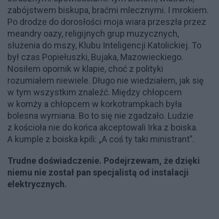
zabójstwem biskupa, braćmi mlecznymi. I mrokiem.
Po drodze do dorosłości moja wiara przeszła przez
meandry oazy, religijnych grup muzycznych,
służenia do mszy, Klubu Inteligencji Katolickiej. To
był czas Popiełuszki, Bujaka, Mazowieckiego.
Nosiłem opornik w klapie, choć z polityki
rozumiałem niewiele. Długo nie wiedziałem, jak się
w tym wszystkim znaleźć. Między chłopcem
w komży a chłopcem w korkotrampkach była
bolesna wymiana. Bo to się nie zgadzało. Ludzie
z kościoła nie do końca akceptowali Irka z boiska.
A kumple z boiska kpili: „A coś ty taki ministrant”.
Trudne doświadczenie. Podejrzewam, że dzięki
niemu nie został pan specjalistą od instalacji
elektrycznych.