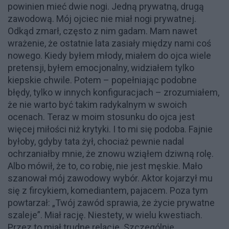
powinien mieć dwie nogi. Jedną prywatną, drugą
zawodową. Mój ojciec nie miał nogi prywatnej.
Odkąd zmarł, często z nim gadam. Mam nawet
wrażenie, że ostatnie lata zasiały między nami coś
nowego. Kiedy byłem młody, miałem do ojca wiele
pretensji, byłem emocjonalny, widziałem tylko
kiepskie chwile. Potem – popełniając podobne
błędy, tylko w innych konfiguracjach – zrozumiałem,
że nie warto być takim radykalnym w swoich
ocenach. Teraz w moim stosunku do ojca jest
więcej miłości niż krytyki. I to mi się podoba. Fajnie
byłoby, gdyby tata żył, chociaż pewnie nadal
ochrzaniałby mnie, że znowu wziąłem dziwną rolę.
Albo mówił, że to, co robię, nie jest męskie. Mało
szanował mój zawodowy wybór. Aktor kojarzył mu
się z fircykiem, komediantem, pajacem. Poza tym
powtarzał: „Twój zawód sprawia, że życie prywatne
szaleje”. Miał rację. Niestety, w wielu kwestiach.
Przez to miał trudne relacje. Szczególnie