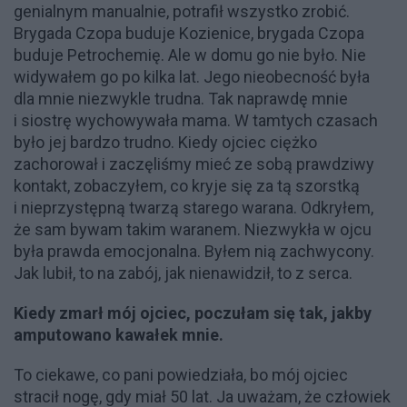
genialnym manualnie, potrafił wszystko zrobić.
Brygada Czopa buduje Kozienice, brygada Czopa
buduje Petrochemię. Ale w domu go nie było. Nie
widywałem go po kilka lat. Jego nieobecność była
dla mnie niezwykle trudna. Tak naprawdę mnie
i siostrę wychowywała mama. W tamtych czasach
było jej bardzo trudno. Kiedy ojciec ciężko
zachorował i zaczęliśmy mieć ze sobą prawdziwy
kontakt, zobaczyłem, co kryje się za tą szorstką
i nieprzystępną twarzą starego warana. Odkryłem,
że sam bywam takim waranem. Niezwykła w ojcu
była prawda emocjonalna. Byłem nią zachwycony.
Jak lubił, to na zabój, jak nienawidził, to z serca.
Kiedy zmarł mój ojciec, poczułam się tak, jakby
amputowano kawałek mnie.
To ciekawe, co pani powiedziała, bo mój ojciec
stracił nogę, gdy miał 50 lat. Ja uważam, że człowiek