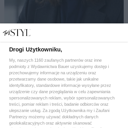
Drogi Użytkowniku,
Tomasz Ossoliński: "Najcenniejszą inspiracją jest dla mnie
rozmowa"
My, naszych 1160 zaufanych partnerów oraz inne
podmioty z Wydawnictwa Bauer uzyskujemy dostęp i
przechowujemy informacje na urządzeniu oraz
BEATA NOWICKA
przetwarzamy dane osobowe, takie jak unikalne
WYWIAD
identyfikatory, standardowe informacje wysyłane przez
urządzenie czy dane przeglądania w celu zapewniania
spersonalizowanych reklam, wybór spersonalizowanych
treści, pomiar reklam i treści, badanie odbiorców oraz
ulepszanie usług. Za zgodą Użytkownika my i Zaufani
Partnerzy możemy używać dokładnych danych
geolokalizacyjnych oraz aktywnie skanować