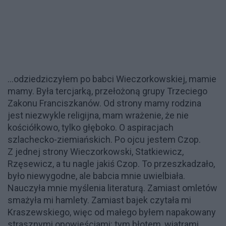
…odziedziczyłem po babci Wieczorkowskiej, mamie
mamy. Była tercjarką, przełożoną grupy Trzeciego
Zakonu Franciszkanów. Od strony mamy rodzina
jest niezwykle religijna, mam wrażenie, że nie
kościółkowo, tylko głęboko. O aspiracjach
szlachecko-ziemiańskich. Po ojcu jestem Czop.
Z jednej strony Wieczorkowski, Statkiewicz,
Rzęsewicz, a tu nagle jakiś Czop. To przeszkadzało,
było niewygodne, ale babcia mnie uwielbiała.
Nauczyła mnie myślenia literaturą. Zamiast omletów
smażyła mi hamlety. Zamiast bajek czytała mi
Kraszewskiego, więc od małego byłem napakowany
strasznymi opowieściami: tym błotem, wiatrami,