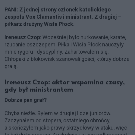
PANI: Z jednej strony członek katolickiego
zespołu Vox Clamantis i ministrant. Z drugiej –
piłkarz drużyny Wisła Płock
.
Ireneusz Czop
: Wcześniej było nurkowanie, karate,
rzucanie oszczepem. Piłka i Wisła Płock nauczyły
mnie rygoru i dyscypliny. Zahartowałem się.
Chłopaki z blokowisk szanowali gości, którzy dobrze
grają.
Ireneusz Czop: aktor wspomina czasy,
gdy był ministrantem
Dobrze pan grał?
Chyba nieźle. Byłem w drugiej lidze juniorów.
Zaczynałem od stopera, ostatniego obrońcy,
a skończyłem jako prawy skrzydłowy w ataku, więc
to był duży progres. Aczkolwiek przyszedł moment,