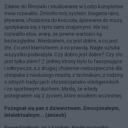
Zdanie do filmówki i studiowanie w Łodzi kompletnie
mnie rozwaliło. Zmiotło mój system: biegania rano,
pływania, chodzenia do kościoła, śpiewania do mszy,
spotykania się z tymi sami znajomymi. Ale też
rozwaliło etos, wiarę, że pewne wartości są
bezwzględne. Wiedziałem, co jest dobre, a co jest
złe. Co jest kłamstwem, a co prawdą. Nagle sztuka
wszystko podważyła. Czy dobro jest dobre? Czy zło
jest tylko złem? Z jednej strony było to fascynujące
i odkrywcze, a z drugiej cholernie niebezpieczne dla
chłopaka z niedużego miasta, z technikum, z rodziny
o silnych tradycjach chrześcijańsko-inteligenckich
i ze sportowym duchem. Myślę, że wtedy
pożegnałem się z życiem, które wiodłem wcześniej.
Pożegnał się pan z dziewictwem. Emocjonalnym,
intelektualnym... (śmiech)
Powiedziałbym, że z każdym. Nagle wszystko