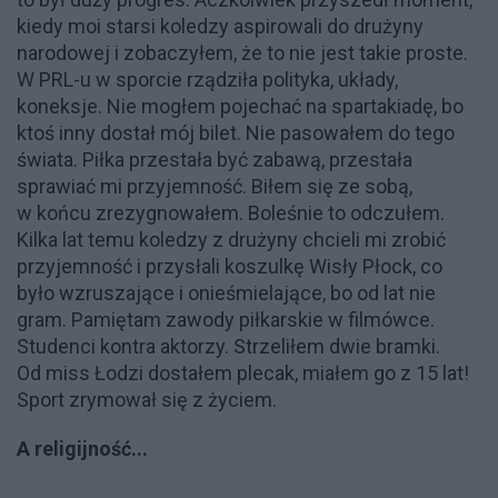
kiedy moi starsi koledzy aspirowali do drużyny
narodowej i zobaczyłem, że to nie jest takie proste.
W PRL-u w sporcie rządziła polityka, układy,
koneksje. Nie mogłem pojechać na spartakiadę, bo
ktoś inny dostał mój bilet. Nie pasowałem do tego
świata. Piłka przestała być zabawą, przestała
sprawiać mi przyjemność. Biłem się ze sobą,
w końcu zrezygnowałem. Boleśnie to odczułem.
Kilka lat temu koledzy z drużyny chcieli mi zrobić
przyjemność i przysłali koszulkę Wisły Płock, co
było wzruszające i onieśmielające, bo od lat nie
gram. Pamiętam zawody piłkarskie w filmówce.
Studenci kontra aktorzy. Strzeliłem dwie bramki.
Od miss Łodzi dostałem plecak, miałem go z 15 lat!
Sport zrymował się z życiem.
A religijność...