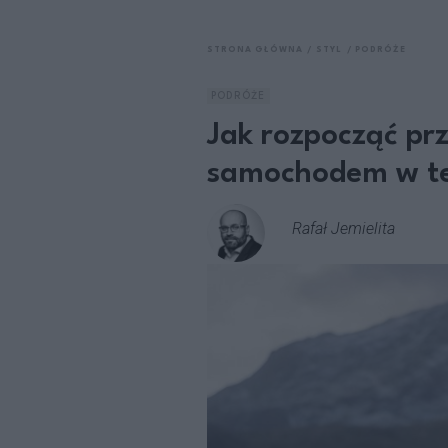
STRONA GŁÓWNA
STYL
PODRÓŻE
PODRÓŻE
Jak rozpocząć prz
samochodem w te
Rafał Jemielita