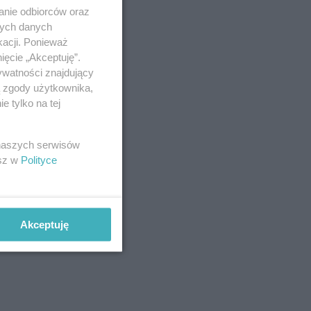
anie odbiorców oraz
 NIERADZKA-
ICZ
nych danych
kacji. Ponieważ
ięcie „Akceptuję”.
ywatności znajdujący
ą zgody użytkownika,
 tylko na tej
 naszych serwisów
esz w
Polityce
Akceptuję