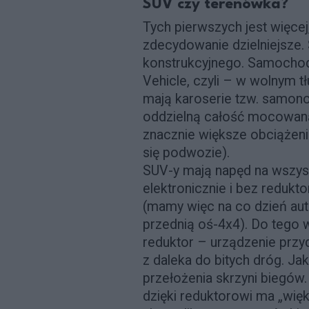
SUV czy terenówka?
Tych pierwszych jest więcej
zdecydowanie dzielniejsze.
konstrukcyjnego. Samochody 
Vehicle, czyli – w wolnym 
mają karoserie tzw. samono
oddzielną całość mocowan
znacznie większe obciążenia 
się podwozie).
SUV-y mają napęd na wszyst
elektronicznie i bez redukt
(mamy więc na co dzień aut
przednią oś-4x4). Do tego w
reduktor – urządzenie przyd
z daleka do bitych dróg. Jak
przełożenia skrzyni biegów
dzięki reduktorowi ma „więks