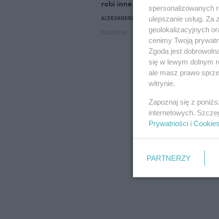
robi inne wrażenie
spersonalizowanych re
MARC
ulepszanie usług. Za
ALEKSANDRA KWAŚNIEWSKA
PODR
geolokalizacyjnych or
PODRÓŻE
cenimy Twoją prywatno
Zgoda jest dobrowoln
się w lewym dolnym r
ale masz prawo sprzec
witrynie.
Zapoznaj się z poniż
internetowych. Szcze
Prywatności
i
Cookie
PARTNERZY