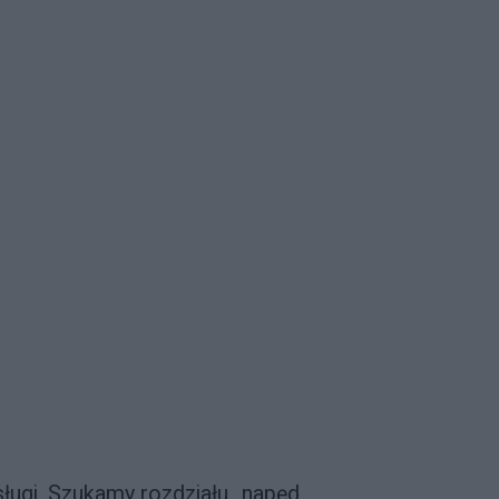
sługi. Szukamy rozdziału „napęd