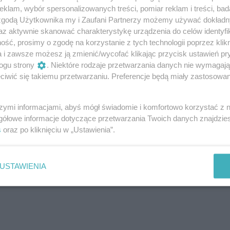
Larga XXII Marzo
klam, wybór spersonalizowanych treści, pomiar reklam i treści, bad
IN KASPRZAK
AGNIESZKA
PROKOPOW
 zgodą Użytkownika my i Zaufani Partnerzy możemy używać dokład
KATARZYNA DYŁŁO
ÓŻE
az aktywnie skanować charakterystykę urządzenia do celów identyfi
PODRÓŻE
PODRÓŻE
ść, prosimy o zgodę na korzystanie z tych technologii poprzez klikn
a i zawsze możesz ją zmienić/wycofać klikając przycisk ustawień pr
ogu strony
. Niektóre rodzaje przetwarzania danych nie wymagaj
iwić się takiemu przetwarzaniu. Preferencje będą miały zastosowanie
szymi informacjami, abyś mógł świadomie i komfortowo korzystać z
gółowe informacje dotyczące przetwarzania Twoich danych znajdzi
s
oraz po kliknięciu w „Ustawienia”.
USTAWIENIA