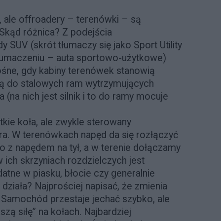
, ale offroadery – terenówki – są
 Skąd różnica? Z podejścia
SUV (skrót tłumaczy się jako Sport Utility
tłumaczeniu – auta sportowo-użytkowe)
śne, gdy kabiny terenówek stanowią
ą do stalowych ram wytrzymujących
(na nich jest silnik i to do ramy mocuje
kie koła, ale zwykle sterowany
ora. W terenówkach napęd da się rozłączyć
o z napędem na tył, a w terenie dołączamy
 ich skrzyniach rozdzielczych jest
atne w piasku, błocie czy generalnie
 działa? Najprościej napisać, że zmienia
. Samochód przestaje jechać szybko, ale
zą siłę” na kołach. Najbardziej