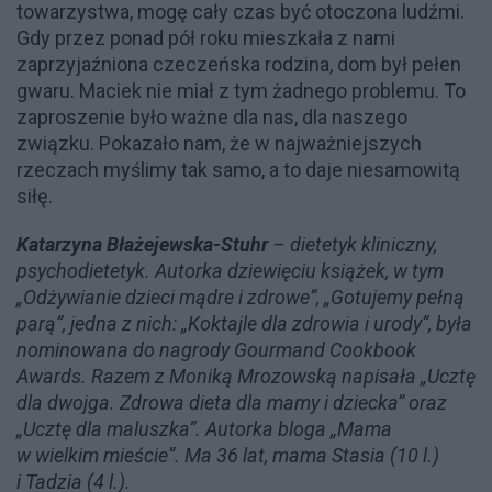
towarzystwa, mogę cały czas być otoczona ludźmi.
Gdy przez ponad pół roku mieszkała z nami
zaprzyjaźniona czeczeńska rodzina, dom był pełen
gwaru. Maciek nie miał z tym żadnego problemu. To
zaproszenie było ważne dla nas, dla naszego
związku. Pokazało nam, że w najważniejszych
rzeczach myślimy tak samo, a to daje niesamowitą
siłę.
Katarzyna Błażejewska-Stuhr
– dietetyk kliniczny,
psychodietetyk. Autorka dziewięciu książek, w tym
„Odżywianie dzieci mądre i zdrowe”, „Gotujemy pełną
parą”, jedna z nich: „Koktajle dla zdrowia i urody”, była
nominowana do nagrody Gourmand Cookbook
Awards. Razem z Moniką Mrozowską napisała „Ucztę
dla dwojga. Zdrowa dieta dla mamy i dziecka” oraz
„Ucztę dla maluszka”. Autorka bloga „Mama
w wielkim mieście”. Ma 36 lat, mama Stasia (10 l.)
i Tadzia (4 l.).