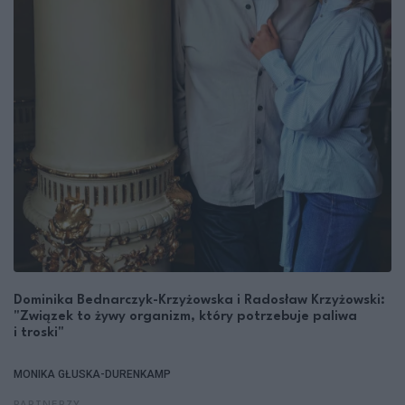
Dominika Bednarczyk-Krzyżowska i Radosław Krzyżowski:
"Związek to żywy organizm, który potrzebuje paliwa
i troski"
MONIKA GŁUSKA-DURENKAMP