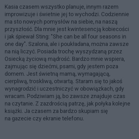
Kasia czasem wszystko planuje, innym razem
improwizuje i świetnie jej to wychodzi. Codziennie
ma sto nowych pomysłów na siebie, na naszą
przyszłość. Dla mnie jest kwintesencją kobiecości
i jak śpiewał Sting: "She can be all four seasons in
one day". Szalona, ale i poukładana, można zawsze
na nią liczyć. Posiada trochę wyszydzaną przez
Osiecką życiową mądrość. Bardzo mnie wspiera,
zajmując się dziećmi, psami, gdy jestem poza
domem. Jest świetną mamą, wymagającą,
cierpliwą, troskliwą, otwartą. Staram się to jakoś
wynagrodzić i uczestniczyć w obowiązkach, gdy
wracam. Podziwiam ją, bo zawsze znajduje czas
na czytanie. Z zazdrością patrzę, jak połyka kolejne
książki. Ja czasem za bardzo skupiam się
na gazecie czy ekranie telefonu.