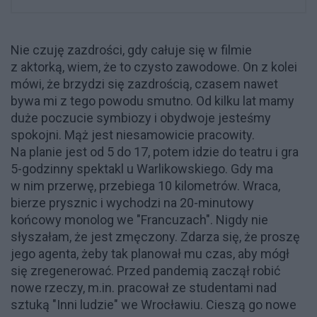
Nie czuję zazdrości, gdy całuje się w filmie
z aktorką, wiem, że to czysto zawodowe. On z kolei
mówi, że brzydzi się zazdrością, czasem nawet
bywa mi z tego powodu smutno. Od kilku lat mamy
duże poczucie symbiozy i obydwoje jesteśmy
spokojni. Mąż jest niesamowicie pracowity.
Na planie jest od 5 do 17, potem idzie do teatru i gra
5-godzinny spektakl u Warlikowskiego. Gdy ma
w nim przerwę, przebiega 10 kilometrów. Wraca,
bierze prysznic i wychodzi na 20-minutowy
końcowy monolog we "Francuzach". Nigdy nie
słyszałam, że jest zmęczony. Zdarza się, że proszę
jego agenta, żeby tak planował mu czas, aby mógł
się zregenerować. Przed pandemią zaczął robić
nowe rzeczy, m.in. pracował ze studentami nad
sztuką "Inni ludzie" we Wrocławiu. Cieszą go nowe