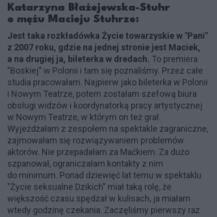
Katarzyna Błażejewska-Stuhr
o mężu Macieju Stuhrze:
Jest taka rozkładówka Życie towarzyskie w "Pani"
z 2007 roku, gdzie na jednej stronie jest Maciek,
a na drugiej ja, bileterka w dredach.
To premiera
"Boskiej" w Polonii i tam się poznaliśmy. Przez całe
studia pracowałam. Najpierw jako bileterka w Polonii
i Nowym Teatrze, potem zostałam szefową biura
obsługi widzów i koordynatorką pracy artystycznej
w Nowym Teatrze, w którym on też grał.
Wyjeżdżałam z zespołem na spektakle zagraniczne,
zajmowałam się rozwiązywaniem problemów
aktorów. Nie przepadałam za Maćkiem. Za dużo
szpanował, ograniczałam kontakty z nim
do minimum. Ponad dziewięć lat temu w spektaklu
"Życie seksualne Dzikich" miał taką rolę, że
większość czasu spędzał w kulisach, ja miałam
wtedy godzinę czekania. Zaczęliśmy pierwszy raz