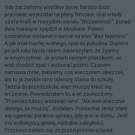
Gdy zaczęliśmy wspólne życie, bardzo dużo
pracował, wyjeżdżał na plany filmowe. Grał wtedy
szefa mafii w rosyjskim serialu "Bezsenność", ponad
dwa miesiące spędził w Moskwie. Potem
codziennie wstawał o świcie na plan "Bez tajemnic".
A jak miał trochę wolnego, spał do południa. Dopiero
po pół roku bycia razem zauważyłam, że żyjemy
w innym rytmie. Ja jestem rannym ptaszkiem, on
woli chodzić spać i wstawać późno. Czasem
namawia mnie, żebyśmy coś wieczorem obejrzeli,
ale to ja zwykle rano odwożę Stasia do szkoły,
Tadzia do przedszkola, więc muszę kłaść się
wcześnie. Powiedziałam to, a on zaskoczony:
"Przecież lubisz wstawać rano". "Ale niekoniecznie
dlatego, że muszę", dodałam. Posłuchał, teraz stara
się ogarniać poranne sprawy, gdy jest w domu. Jeśli
ma wolniejszą głowę, nadrabia zaległości.
Przyzwyczaiłam się, że przed premierą bywa