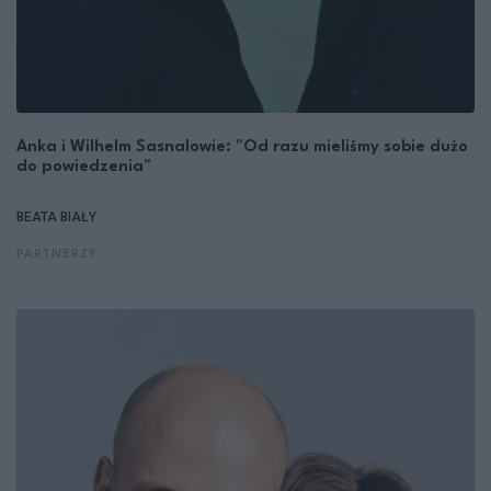
Anka i Wilhelm Sasnalowie: "Od razu mieliśmy sobie dużo
do powiedzenia"
BEATA BIAŁY
PARTNERZY