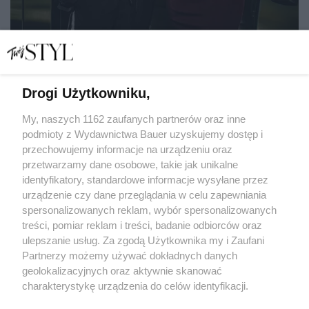
Drogi Użytkowniku,
Nareszcie łatwo jest mówić: "Kocham". O miłości mówią
Ewa i Paweł Rurak-Sokal
My, naszych 1162 zaufanych partnerów oraz inne
podmioty z Wydawnictwa Bauer uzyskujemy dostęp i
przechowujemy informacje na urządzeniu oraz
MAGDALENA KUSZEWSKA
przetwarzamy dane osobowe, takie jak unikalne
PARTNERZY
identyfikatory, standardowe informacje wysyłane przez
urządzenie czy dane przeglądania w celu zapewniania
spersonalizowanych reklam, wybór spersonalizowanych
treści, pomiar reklam i treści, badanie odbiorców oraz
ulepszanie usług. Za zgodą Użytkownika my i Zaufani
Partnerzy możemy używać dokładnych danych
geolokalizacyjnych oraz aktywnie skanować
charakterystykę urządzenia do celów identyfikacji.
Ponieważ cenimy Twoją prywatność, prosimy o zgodę na