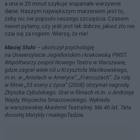
a ona w 20 minut szykuje wspaniałe warzywne
danie. Naszym największym marzeniem jest to,
żeby nic nie popsuło naszego szczęścia. Czasem
nawet pytamy, czy jeśli jest tak dobrze, jakieś zło nie
czai się za rogiem. Wierzę, że nie!
Maciej Stuhr
– ukończył psychologię
na Uniwersytecie Jagiellońskim i krakowską PWST.
Współtworzy zespół Nowego Teatru w Warszawie,
gdzie zagrał wiele ról
u Krzysztofa Warlikowskiego,
m.in. w „Aniołach w Ameryce”, „Francuzach”. Za rolę
w filmie „33 sceny z życia” (2008) otrzymał nagrodę
Zbyszka Cybulskiego.
Grał w filmach m.in. u Andrzeja
Wajdy, Wojciecha Smarzowskiego. Wykłada
w warszawskiej Akademii Teatralnej. Ma 46 lat. Tata
dorosłej Matyldy i małegoTadzia.