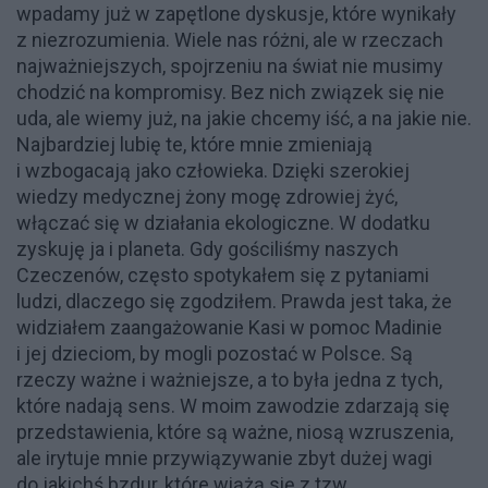
wpadamy już w zapętlone dyskusje, które wynikały
z niezrozumienia. Wiele nas różni, ale w rzeczach
najważniejszych, spojrzeniu na świat nie musimy
chodzić na kompromisy. Bez nich związek się nie
uda, ale wiemy już, na jakie chcemy iść, a na jakie nie.
Najbardziej lubię te, które mnie zmieniają
i wzbogacają jako człowieka. Dzięki szerokiej
wiedzy medycznej żony mogę zdrowiej żyć,
włączać się w działania ekologiczne. W dodatku
zyskuję ja i planeta. Gdy gościliśmy naszych
Czeczenów, często spotykałem się z pytaniami
ludzi, dlaczego się zgodziłem. Prawda jest taka, że
widziałem zaangażowanie Kasi w pomoc Madinie
i jej dzieciom, by mogli pozostać w Polsce. Są
rzeczy ważne i ważniejsze, a to była jedna z tych,
które nadają sens. W moim zawodzie zdarzają się
przedstawienia, które są ważne, niosą wzruszenia,
ale irytuje mnie przywiązywanie zbyt dużej wagi
do jakichś bzdur, które wiążą się z tzw.