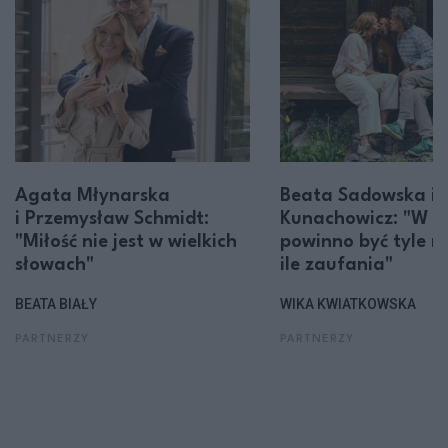
Agata Młynarska
Beata Sadowska i 
i Przemysław Schmidt:
Kunachowicz: "W z
"Miłość nie jest w wielkich
powinno być tyle mi
słowach"
ile zaufania"
BEATA BIAŁY
WIKA KWIATKOWSKA
PARTNERZY
PARTNERZY