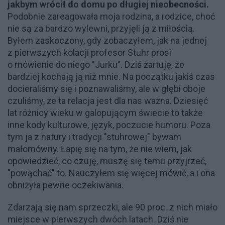
jakbym wrócił do domu po długiej nieobecności.
Podobnie zareagowała moja rodzina, a rodzice, choć
nie są za bardzo wylewni, przyjęli ją z miłością.
Byłem zaskoczony, gdy zobaczyłem, jak na jednej
z pierwszych kolacji profesor Stuhr prosi
o mówienie do niego "Jurku". Dziś żartuję, że
bardziej kochają ją niż mnie. Na początku jakiś czas
docieraliśmy się i poznawaliśmy, ale w głębi oboje
czuliśmy, że ta relacja jest dla nas ważna. Dziesięć
lat różnicy wieku w galopującym świecie to także
inne kody kulturowe, język, poczucie humoru. Poza
tym ja z natury i tradycji "stuhrowej" bywam
małomówny. Łapię się na tym, że nie wiem, jak
opowiedzieć, co czuję, muszę się temu przyjrzeć,
"powąchać" to. Nauczyłem się więcej mówić, a i ona
obniżyła pewne oczekiwania.
Zdarzają się nam sprzeczki, ale 90 proc. z nich miało
miejsce w pierwszych dwóch latach. Dziś nie