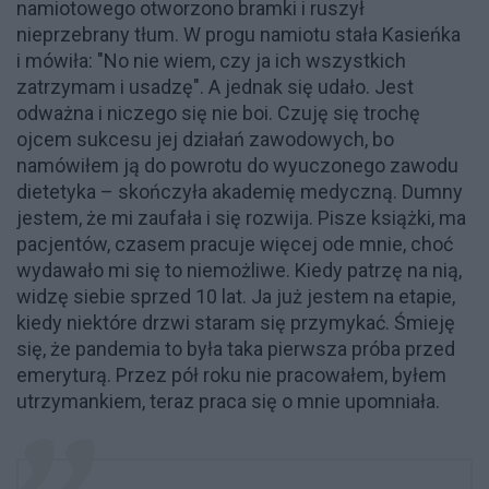
namiotowego otworzono bramki i ruszył
nieprzebrany tłum. W progu namiotu stała Kasieńka
i mówiła: "No nie wiem, czy ja ich wszystkich
zatrzymam i usadzę". A jednak się udało. Jest
odważna i niczego się nie boi. Czuję się trochę
ojcem sukcesu jej działań zawodowych, bo
namówiłem ją do powrotu do wyuczonego zawodu
dietetyka – skończyła akademię medyczną. Dumny
jestem, że mi zaufała i się rozwija. Pisze książki, ma
pacjentów, czasem pracuje więcej ode mnie, choć
wydawało mi się to niemożliwe. Kiedy patrzę na nią,
widzę siebie sprzed 10 lat. Ja już jestem na etapie,
kiedy niektóre drzwi staram się przymykać. Śmieję
się, że pandemia to była taka pierwsza próba przed
emeryturą. Przez pół roku nie pracowałem, byłem
utrzymankiem, teraz praca się o mnie upomniała.