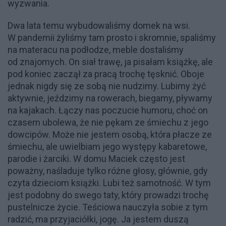
wyzwania.
Dwa lata temu wybudowaliśmy domek na wsi.
W pandemii żyliśmy tam prosto i skromnie, spaliśmy
na materacu na podłodze, meble dostaliśmy
od znajomych. On siał trawę, ja pisałam książkę, ale
pod koniec zaczął za pracą trochę tęsknić. Oboje
jednak nigdy się ze sobą nie nudzimy. Lubimy żyć
aktywnie, jeździmy na rowerach, biegamy, pływamy
na kajakach. Łączy nas poczucie humoru, choć on
czasem ubolewa, że nie pękam ze śmiechu z jego
dowcipów. Może nie jestem osobą, która płacze ze
śmiechu, ale uwielbiam jego występy kabaretowe,
parodie i żarciki. W domu Maciek często jest
poważny, naśladuje tylko różne głosy, głównie, gdy
czyta dzieciom książki. Lubi też samotność. W tym
jest podobny do swego taty, który prowadzi trochę
pustelnicze życie. Teściowa nauczyła sobie z tym
radzić, ma przyjaciółki, jogę. Ja jestem duszą