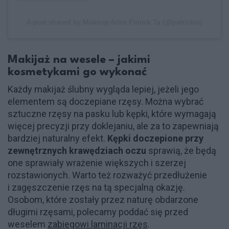
A post shared by Makeup Artist Patrick Ta (@patrickta)
Makijaż na wesele – jakimi
kosmetykami go wykonać
Każdy makijaż ślubny wygląda lepiej, jeżeli jego
elementem są doczepiane rzęsy. Można wybrać
sztuczne rzęsy na pasku lub kępki, które wymagają
więcej precyzji przy doklejaniu, ale za to zapewniają
bardziej naturalny efekt.
Kępki doczepione przy
zewnętrznych krawędziach oczu
sprawią, że będą
one sprawiały wrażenie większych i szerzej
rozstawionych. Warto też rozważyć przedłużenie
i zagęszczenie rzęs na tą specjalną okazję.
Osobom, które zostały przez naturę obdarzone
długimi rzęsami, polecamy poddać się przed
weselem
zabiegowi laminacji rzęs
.