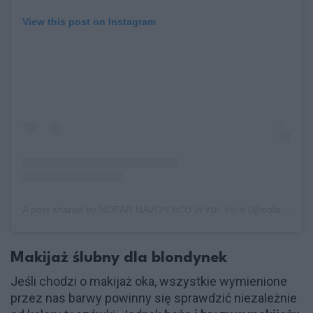
View this post on Instagram
A post shared by NOFAR NAVON איפור וסירוק כלות (@nofar_navon_makeup)
Makijaż ślubny dla blondynek
Jeśli chodzi o makijaż oka, wszystkie wymienione
przez nas barwy powinny się sprawdzić niezależnie