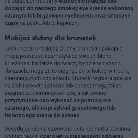
na zdjęciach, radzimy
wzmocnić makijaż oka
dodając do naszego smokey eye kreskę wykonaną
czarnym lub brązowym eyelinerem oraz sztuczne
rzęsy
na pasku lub w kępkach.
Makijaż ślubny dla brunetek
Jeśli chodzi o makijaż ślubny, brunetki spokojnie
mogą pożyczyć kosmetyki od swoich blond
koleżanek. Im także do twarzy będzie w beżach
i brązach, mogą za to sięgnąć po te kolory w trochę
ciemniejszych odcieniach. Brunetki wybierające się
na ślub i wesele (własne lub cudze) mogą także
sięgnąć po ciemniejsze róże, a tak zwane
przydymione oko wykonać za pomocą nie
czarnego, ale na przykład granatowego lub
fioletowego cienia do powiek
.
Decydując się na czerwone usta, brunetka powinna
wybrać raczej
czerwień w cieplejszym odcieniu
.