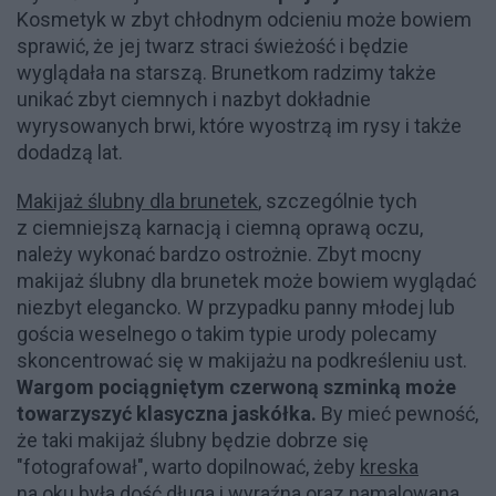
Kosmetyk w zbyt chłodnym odcieniu może bowiem
sprawić, że jej twarz straci świeżość i będzie
wyglądała na starszą. Brunetkom radzimy także
unikać zbyt ciemnych i nazbyt dokładnie
wyrysowanych brwi, które wyostrzą im rysy i także
dodadzą lat.
Makijaż ślubny dla brunetek
, szczególnie tych
z ciemniejszą karnacją i ciemną oprawą oczu,
należy wykonać bardzo ostrożnie. Zbyt mocny
makijaż ślubny dla brunetek może bowiem wyglądać
niezbyt elegancko. W przypadku panny młodej lub
gościa weselnego o takim typie urody polecamy
skoncentrować się w makijażu na podkreśleniu ust.
Wargom pociągniętym czerwoną szminką może
towarzyszyć klasyczna jaskółka.
By mieć pewność,
że taki makijaż ślubny będzie dobrze się
"fotografował", warto dopilnować, żeby
kreska
na oku
była dość długa i wyraźna oraz namalowana