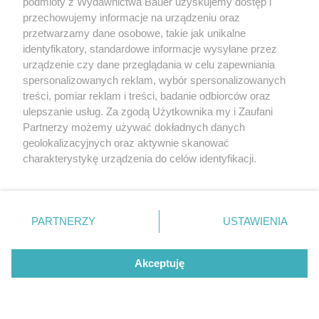
podmioty z Wydawnictwa Bauer uzyskujemy dostęp i
przechowujemy informacje na urządzeniu oraz
przetwarzamy dane osobowe, takie jak unikalne
identyfikatory, standardowe informacje wysyłane przez
urządzenie czy dane przeglądania w celu zapewniania
spersonalizowanych reklam, wybór spersonalizowanych
treści, pomiar reklam i treści, badanie odbiorców oraz
ulepszanie usług. Za zgodą Użytkownika my i Zaufani
View this post on Instagram
Partnerzy możemy używać dokładnych danych
geolokalizacyjnych oraz aktywnie skanować
charakterystykę urządzenia do celów identyfikacji.
Ponieważ cenimy Twoją prywatność, prosimy o zgodę na
korzystanie z tych technologii poprzez kliknięcie
„Akceptuję”. Zgoda jest dobrowolna i zawsze możesz ją
zmienić/wycofać klikając przycisk ustawień prywatności
PARTNERZY
USTAWIENIA
znajdujący się w lewym dolnym rogu strony
. Niektóre
rodzaje przetwarzania danych nie wymagają zgody
Akceptuję
użytkownika, ale masz prawo sprzeciwić się takiemu
Hair cycling w wersji letniej ratuje włosy po
przetwarzaniu. Preferencje będą miały zastosowanie tylko
upałach. Chodzi o prosty trik
na tej witrynie.
A post shared by Lovely Bride ™ (@lovelybride)