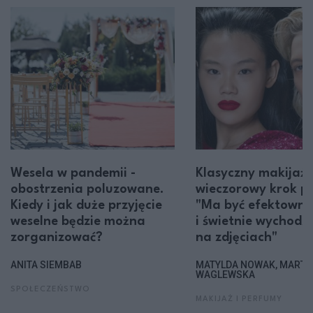
Wesela w pandemii -
Klasyczny makijaż
obostrzenia poluzowane.
wieczorowy krok po
Kiedy i jak duże przyjęcie
"Ma być efektowny
weselne będzie można
i świetnie wychodzi
zorganizować?
na zdjęciach"
ANITA SIEMBAB
MATYLDA NOWAK, MARTA
WAGLEWSKA
SPOŁECZEŃSTWO
MAKIJAŻ I PERFUMY