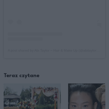
A post shared by Abi Taylor ~ Hair & Make Up (@abitaylorbride)
Teraz czytane