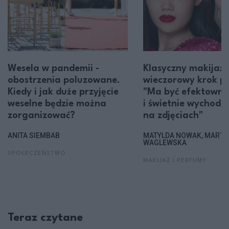
Wesela w pandemii -
Klasyczny makijaż
obostrzenia poluzowane.
wieczorowy krok po
Kiedy i jak duże przyjęcie
"Ma być efektowny
weselne będzie można
i świetnie wychodzi
zorganizować?
na zdjęciach"
ANITA SIEMBAB
MATYLDA NOWAK, MARTA
WAGLEWSKA
SPOŁECZEŃSTWO
MAKIJAŻ I PERFUMY
Teraz czytane