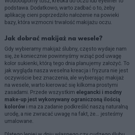
Wodoodporny tusz, kredka do oczu lub eyeliner to
podstawa. Dodatkowo, warto zadbać o to, żeby
aplikację cieni poprzedziło nałożenie na powieki
bazy, która wzmocni trwałość makijażu oczu.
Jak dobrać makijaż na wesele?
Gdy wybieramy makijaż ślubny, często wydaje nam
się, że koniecznie powinnyśmy wziąć pod uwagę
kolor sukienki, którą tego dnia planujemy założyć. To
jak wygląda nasza weselna kreacja i fryzura nie jest
oczywiście bez znaczenia, ale wybierając makijaż
na wesele, warto kierować się kilkoma prostymi
zasadami. Przede wszystkim
elegancki i modny
make-up jest wykonywany ograniczoną ilością
kolorów
i ma za zadanie podkreślić naszą naturalną
urodę, a nie zwracać uwagę na fakt, że... jesteśmy
umalowane.
Dlatego lepiej w dniu własnego czy cudzego ślubu