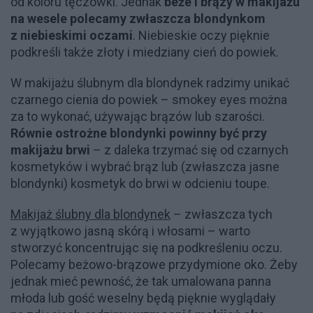
od koloru tęczówki. Jednak
beże i brązy w makijażu
na wesele polecamy zwłaszcza blondynkom
z niebieskimi oczami
. Niebieskie oczy pięknie
podkreśli także złoty i miedziany cień do powiek.
W makijażu ślubnym dla blondynek radzimy unikać
czarnego cienia do powiek – smokey eyes można
za to wykonać, używając brązów lub szarości.
Równie ostrożne blondynki powinny być przy
makijażu brwi
– z daleka trzymać się od czarnych
kosmetyków i wybrać brąz lub (zwłaszcza jasne
blondynki) kosmetyk do brwi w odcieniu toupe.
Makijaż ślubny dla blondynek
– zwłaszcza tych
z wyjątkowo jasną skórą i włosami – warto
stworzyć koncentrując się na podkreśleniu oczu.
Polecamy beżowo-brązowe przydymione oko. Żeby
jednak mieć pewność, że tak umalowana panna
młoda lub gość weselny będą pięknie wyglądały