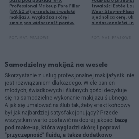
Baza pod podkład NYX
Podkład o przedłużo
Professional Makeup Pore Filler
trwałości Estée Laud
(59,50 zł) przedłuża trwałość
Wear Stay-in-Place (1
makijażu, wygładza skórę i
ujednolica cerę, ukr
zmniejsza widoczność porów.
niedoskonałości i nie 
FOT. MAT. PRASOWE
FOT. MAT. PRASOWE
Samodzielny makijaż na wesele
Skorzystanie z usług profesjonalnej makijażystki nie
jest rozwiązaniem dla każdego. Wiele panien
młodych, świadkowych i ślubnych gości decyduje
się na samodzielne wykonanie makijażu ślubnego.
A jak się umalować na ślub tak, żeby efekt końcowy
był jak najbardziej satysfakcjonujący? Przede
wszystkim warto postawić na dobrej jakości
bazę
pod make-up, która wygładzi skórę i poprawi
"przyczepność" fluidu, a także dodatkowo