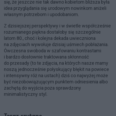
się, że jeszcze nie tak dawno kobietom bliższa była
idea przyglądania się urodowym nowinkom aniżeli
własnym potrzebom i upodobaniom.
Z dzisiejszej perspektywy i w świetle współcześnie
rozumianego piękna dostałoby się szczególnie
latom 80., choć i kolejna dekada uwieczniona
na zdjęciach wywołuje dzisiaj uśmiech pobłażania.
Ówczesna swoboda w szafowaniu kontrastami
i bardzo dosłownie traktowana skłonność
do przesady (to te zdjęcia, na których nasze mamy
noszą jednocześnie połyskujący błękit na powiece
i intensywny róż na ustach) dziś co najwyżej może
być niezobowiązującym punktem odniesienia albo
zachętą do wyjścia poza sprawdzony
minimalistyczny styl.
Teraz czytane