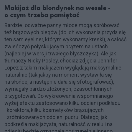
Makijaż dla blondynek na wesele -
o czym trzeba pamiętać
Bardziej odważne panny młode mogą spróbować
też brązowych piegów (do ich wykonania przyda się
ten sam eyeliner, którym wykonamy kreski), a całość
zwieńczyć połyskującym brązem na ustach
(najlepiej w wersji trwałego błyszczyka). Ale jak
tłumaczy Nicky Posley, chociaż zdjęcia Jennifer
Lopez z takim makijażem wyglądają maksymalnie
naturalnie (tak jakby na moment wystawiła się
na słońce, a następnie dała się sfotografować),
wymagały bardzo złożonych, czasochłonnych
przygotowań. Do wykreowania wspomnianego
wyżej efektu zastosowano kilku odcieni podkładu
i korektora, kilku kosmetyków brązujących
i zróżnicowanych odcieni pudru. Dlatego, jak
podkreśla makijażysta, naturalność w realu i na
zdjęciu będzie oznaczała coś zupełnie innego.