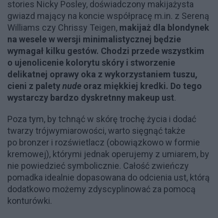
stories Nicky Posley, doświadczony makijażysta
gwiazd mający na koncie współpracę m.in. z Sereną
Williams czy Chrissy Teigen,
makijaż dla blondynek
na wesele w wersji minimalistycznej będzie
wymagał kilku gestów. Chodzi przede wszystkim
o ujenolicenie kolorytu skóry i stworzenie
delikatnej oprawy oka z wykorzystaniem tuszu,
cieni z palety
nude
oraz miękkiej kredki. Do tego
wystarczy bardzo dyskretnny makeup ust
.
Poza tym, by tchnąć w skórę trochę życia i dodać
twarzy trójwymiarowości, warto sięgnąć także
po bronzer i rozświetlacz (obowiązkowo w formie
kremowej), którymi jednak operujemy z umiarem, by
nie powiedzieć symbolicznie. Całość zwieńczy
pomadka idealnie dopasowana do odcienia ust, którą
dodatkowo możemy zdyscyplinować za pomocą
konturówki.