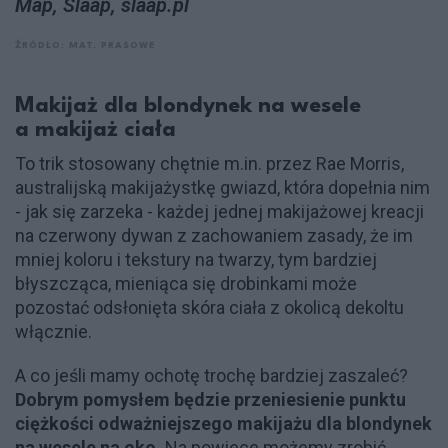
Map, Slaap, slaap.pl
ŹRÓDŁO: MAT. PRASOWE
Makijaż dla blondynek na wesele
a makijaż ciała
To trik stosowany chętnie m.in. przez Rae Morris,
australijską makijażystkę gwiazd, która dopełnia nim
- jak się zarzeka - każdej jednej makijażowej kreacji
na czerwony dywan z zachowaniem zasady, że im
mniej koloru i tekstury na twarzy, tym bardziej
błyszcząca, mieniąca się drobinkami może
pozostać odsłonięta skóra ciała z okolicą dekoltu
włącznie.
A co jeśli mamy ochotę trochę bardziej zaszaleć?
Dobrym pomysłem będzie przeniesienie punktu
ciężkości odważniejszego makijażu dla blondynek
na wesele na oko.
Na powiece możemy zrobić…