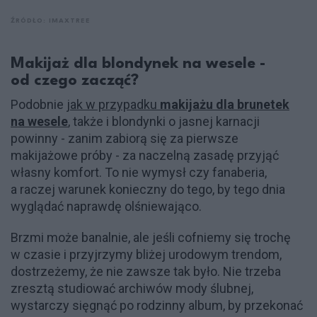
ŹRÓDŁO: IMAXTREE
Makijaż dla blondynek na wesele -
od czego zacząć?
Podobnie
jak w przypadku
makijażu dla brunetek
na wesele
, także i blondynki o jasnej karnacji
powinny - zanim zabiorą się za pierwsze
makijażowe próby - za naczelną zasadę przyjąć
własny komfort. To nie wymysł czy fanaberia,
a raczej warunek konieczny do tego, by tego dnia
wyglądać naprawdę olśniewająco.
Brzmi może banalnie, ale jeśli cofniemy się trochę
w czasie i przyjrzymy bliżej urodowym trendom,
dostrzeżemy, że nie zawsze tak było. Nie trzeba
zresztą studiować archiwów mody ślubnej,
wystarczy sięgnąć po rodzinny album, by przekonać