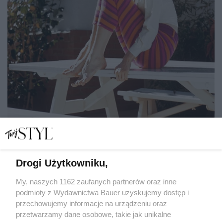
Drogi Użytkowniku,
Ludzie, którzy dobrze czują się we własnym towarzystwie,
mają te 6 nawyków
My, naszych 1162 zaufanych partnerów oraz inne
podmioty z Wydawnictwa Bauer uzyskujemy dostęp i
przechowujemy informacje na urządzeniu oraz
LENA KAMIŃSKA
przetwarzamy dane osobowe, takie jak unikalne
ROZWÓJ