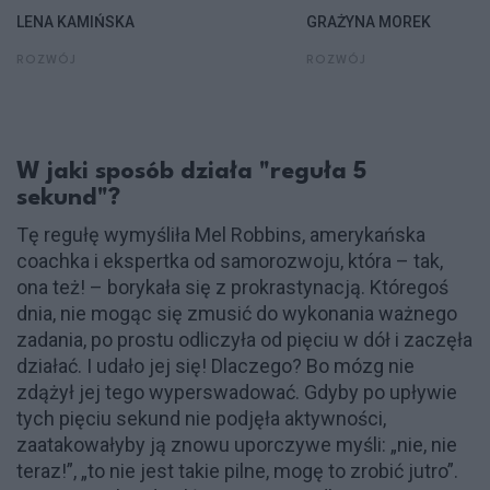
LENA KAMIŃSKA
GRAŻYNA MOREK
ROZWÓJ
ROZWÓJ
W jaki sposób działa "reguła 5
sekund"?
Tę regułę wymyśliła Mel Robbins, amerykańska
coachka i ekspertka od samorozwoju, która – tak,
ona też! – borykała się z prokrastynacją. Któregoś
dnia, nie mogąc się zmusić do wykonania ważnego
zadania, po prostu odliczyła od pięciu w dół i zaczęła
działać. I udało jej się! Dlaczego? Bo mózg nie
zdążył jej tego wyperswadować. Gdyby po upływie
tych pięciu sekund nie podjęła aktywności,
zaatakowałyby ją znowu uporczywe myśli: „nie, nie
teraz!”, „to nie jest takie pilne, mogę to zrobić jutro”.