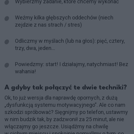
Wybierzmy zadanie, które chcemy wykonać
Weźmy kilka głębszych oddechów (niech
zejdzie z nas strach / stres)
Odliczmy w myślach (lub na głos): pięć, cztery,
trzy, dwa, jeden…
Powiedzmy: start! I działajmy, natychmiast! Bez
wahania!
A gdyby tak połączyć te dwie techniki?
Ok, to już wersja dla naprawdę opornych, z dużą
„dysfunkcją systemu motywacyjnego”. Ale co nam
szkodzi spróbować? Sięgnijmy po telefon, ustawmy
w nim budzik tak, by zadzwonił za 25 minut, ale nie
włączajmy go jeszcze. Usiądźmy na chwilę
w cichym miejscu i spokojnie pomyślmy o tym, co