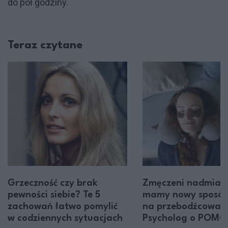
do pół godziny.
Teraz czytane
Grzeczność czy brak
Zmęczeni nadmiar
pewności siebie? Te 5
mamy nowy sposó
zachowań łatwo pomylić
na przebodźcowani
w codziennych sytuacjach
Psycholog o POMO