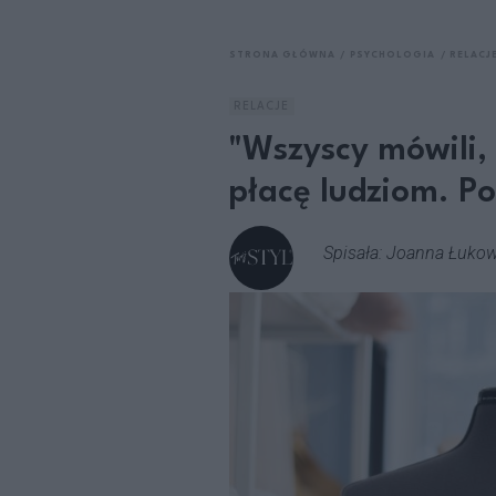
STRONA GŁÓWNA
PSYCHOLOGIA
RELACJ
RELACJE
"Wszyscy mówili, 
płacę ludziom. Po
Spisała: Joanna Łuko