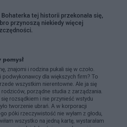
ohaterka tej historii przekonała się,
obro przynoszą niekiedy więcej
szczędności.
y pomysł
, znajomi i rodzina pukali się w czoło.
oli podwykonawcy dla większych firm? To
 przede wszystkim nierentowne. Ale ja się
 rodziców, porządne studia z zarządzania.
się rozsądkiem i nie przynieść wstydu
było tworzenie ubrań. A w korporacji
ego póki rzeczywistość nie wyłam z głodu,
iłam wszystko na jedną kartę, wystarałam