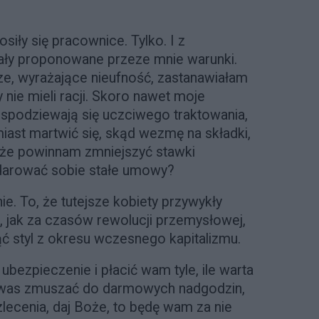
iły się pracownice. Tylko. I z
ły proponowane przeze mnie warunki.
ze, wyrażające nieufność, zastanawiałam
 nie mieli racji. Skoro nawet moje
 spodziewają się uczciwego traktowania,
iast martwić się, skąd wezmę na składki,
oże powinnam zmniejszyć stawki
darować sobie stałe umowy?
ie. To, że tutejsze kobiety przywykły
, jak za czasów rewolucji przemysłowej,
ąć styl z okresu wczesnego kapitalizmu.
bezpieczenie i płacić wam tyle, ile warta
ę was zmuszać do darmowych nadgodzin,
 zlecenia, daj Boże, to będę wam za nie