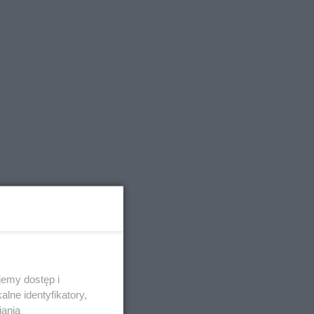
emy dostęp i
lne identyfikatory,
iania