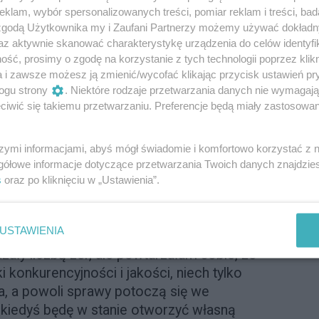
klam, wybór spersonalizowanych treści, pomiar reklam i treści, bad
 zgodą Użytkownika my i Zaufani Partnerzy możemy używać dokład
tem kpin oraz fatalnych przepowiedni.
az aktywnie skanować charakterystykę urządzenia do celów identyfi
ść, prosimy o zgodę na korzystanie z tych technologii poprzez klikn
 upadłość!
a i zawsze możesz ją zmienić/wycofać klikając przycisk ustawień pr
ogu strony
. Niektóre rodzaje przetwarzania danych nie wymagaj
ć umowy szwaczkom? O pracę? Prosisz
iwić się takiemu przetwarzaniu. Preferencje będą miały zastosowanie
ekają na zwolnienia, w ciąże i tyle
szymi informacjami, abyś mógł świadomie i komfortowo korzystać z
gółowe informacje dotyczące przetwarzania Twoich danych znajdzi
ki? Skąd na to weźmiesz? Daj im najniższą
s
oraz po kliknięciu w „Ustawienia”.
że nie na czarno albo na jedną szesnastą
USTAWIENIA
miałam całe morze obaw i wątpliwości.
ały liczbą zer, ale powtarzałam sobie, że
 konkurencyjności i jakości, niech tylko
a, a powoli sprawy potoczą się we
kiedyś będę w stanie otworzyć własną