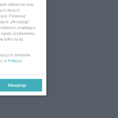
anie odbiorców oraz
nych danych
kacji. Ponieważ
ięcie „Akceptuję”.
ywatności znajdujący
ą zgody użytkownika,
 tylko na tej
 naszych serwisów
esz w
Polityce
Akceptuję