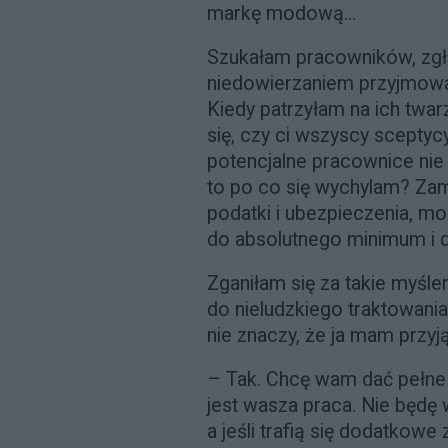
markę modową…
Szukałam pracowników, zgłos
niedowierzaniem przyjmowa
Kiedy patrzyłam na ich twar
się, czy ci wszyscy sceptycy
potencjalne pracownice nie
to po co się wychylam? Zam
podatki i ubezpieczenia, m
do absolutnego minimum i 
Zganiłam się za takie myślen
do nieludzkiego traktowania
nie znaczy, że ja mam przyj
– Tak. Chcę wam dać pełne u
jest wasza praca. Nie będ
a jeśli trafią się dodatkowe