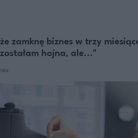
E
że zamknę biznes w trzy miesiąc
zostałam hojna, ale..."
wska