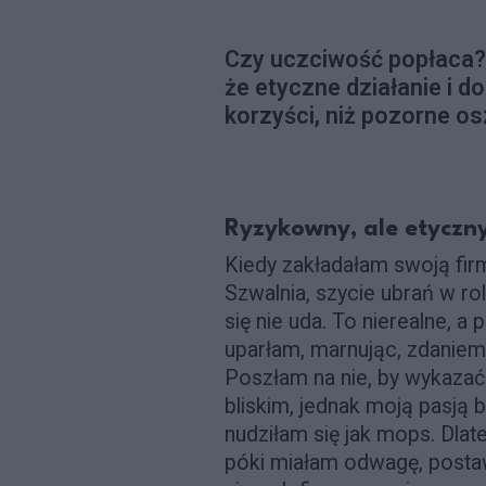
Czy uczciwość popłaca? B
że etyczne działanie i d
korzyści, niż pozorne o
Ryzykowny, ale etyczn
Kiedy zakładałam swoją firmę
Szwalnia, szycie ubrań w r
się nie uda. To nierealne, a
uparłam, marnując, zdaniem
Poszłam na nie, by wykazać 
bliskim, jednak moją pasją 
nudziłam się jak mops. Dlat
póki miałam odwagę, postaw