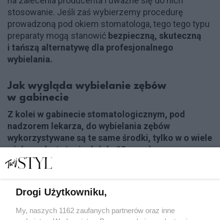
na zalecenia producenta i uważne się do nich
stosowanie. Jeśli zaś wybierzemy procedurę
prowadzoną pod okiem stomatologa, tego tego typu
preparaty mogą stanowić
bezpieczną, skuteczną
i tańszą alternatywę dla profesjonalnego
wybielania.
Jak wygląda wybielanie zębów
w gabinecie
Z kolei w gabinecie stomatologicznym, pod
nadzorem lekarza, do wybielania zębów
wykorzystywane są te same środki, tylko w o wiele
większych stężeniach (ok. 35 proc.), przez co
zabiegi przynoszą zdecydowanie szybsze
i mocniejsze efekty
. W tym przypadku najczęściej
wykorzystywaną jest metoda jednowizytowa.
Drogi Użytkowniku,
Przystępując do wybielania gabinetowego, zęby
powinny być wyleczone, a dziąsła zdrowe.
My, naszych 1162 zaufanych partnerów oraz inne