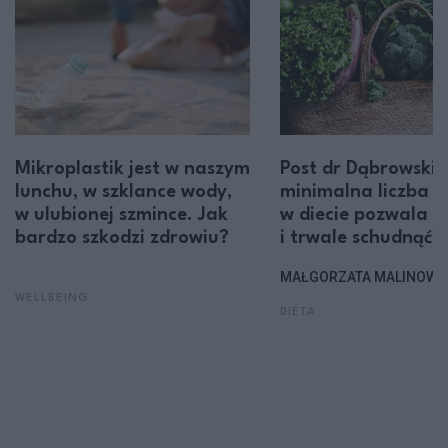
Mikroplastik jest w naszym
Post dr Dąbrowskiej
lunchu, w szklance wody,
minimalna liczba ka
w ulubionej szmince. Jak
w diecie pozwala 
bardzo szkodzi zdrowiu?
i trwale schudnąć?
MAŁGORZATA MALINOWS
WELLBEING
DIETA