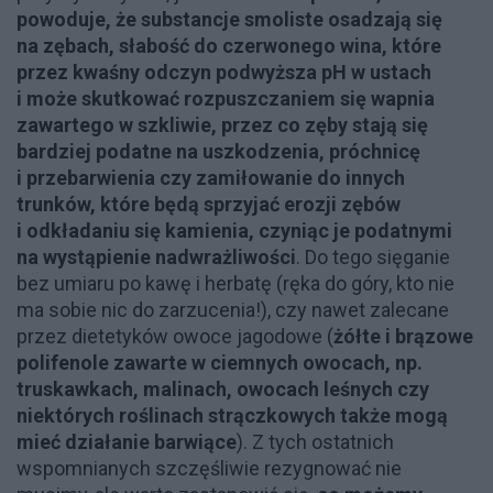
powoduje, że substancje smoliste osadzają się
na zębach
, słabość do czerwonego wina, które
przez kwaśny odczyn podwyższa pH w ustach
i może skutkować rozpuszczaniem się wapnia
zawartego w szkliwie, przez co zęby stają się
bardziej podatne na uszkodzenia, próchnicę
i przebarwienia czy zamiłowanie do innych
trunków, które będą sprzyjać erozji zębów
i odkładaniu się kamienia, czyniąc je podatnymi
na wystąpienie nadwrażliwości
. Do tego sięganie
bez umiaru po kawę i herbatę (ręka do góry, kto nie
ma sobie nic do zarzucenia!), czy nawet zalecane
przez dietetyków owoce jagodowe (
żółte i brązowe
polifenole zawarte w ciemnych owocach, np.
truskawkach, malinach, owocach leśnych czy
niektórych roślinach strączkowych także mogą
mieć działanie barwiące
). Z tych ostatnich
wspomnianych szczęśliwie rezygnować nie