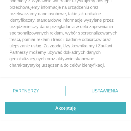
podmioty z Wydawnictwa Bauer uzyskujemy dostęp i
przechowujemy informacje na urządzeniu oraz
przetwarzamy dane osobowe, takie jak unikalne
identyfikatory, standardowe informacje wysyłane przez
urządzenie czy dane przeglądania w celu zapewniania
spersonalizowanych reklam, wybór spersonalizowanych
treści, pomiar reklam i treści, badanie odbiorców oraz
ulepszanie usług. Za zgodą Użytkownika my i Zaufani
Partnerzy możemy używać dokładnych danych
geolokalizacyjnych oraz aktywnie skanować
charakterystykę urządzenia do celów identyfikacji.
Ponieważ cenimy Twoją prywatność, prosimy o zgodę na
korzystanie z tych technologii poprzez kliknięcie
„Akceptuję”. Zgoda jest dobrowolna i zawsze możesz ją
zmienić/wycofać klikając przycisk ustawień prywatności
PARTNERZY
USTAWIENIA
znajdujący się w lewym dolnym rogu strony
. Niektóre
rodzaje przetwarzania danych nie wymagają zgody
Akceptuję
użytkownika, ale masz prawo sprzeciwić się takiemu
przetwarzaniu. Preferencje będą miały zastosowanie tylko
na tej witrynie.