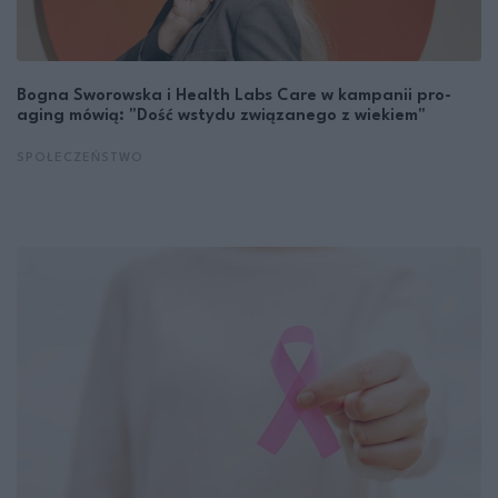
Bogna Sworowska i Health Labs Care w kampanii pro-
aging mówią: "Dość wstydu związanego z wiekiem"
SPOŁECZEŃSTWO