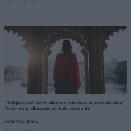
SPOŁECZEŃSTWO
"Religia katolicka to wikłanie człowieka w poczucie winy".
Polki mówią, dlaczego zmieniły wyznanie
KATARZYNA DROGA