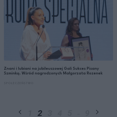
Znani i lubiani na jubileuszowej Gali Sukces Pisany
Szminką. Wśród nagrodzonych Małgorzata Rozenek
SPOŁECZEŃSTWO
1
2
3
4
5
9
...