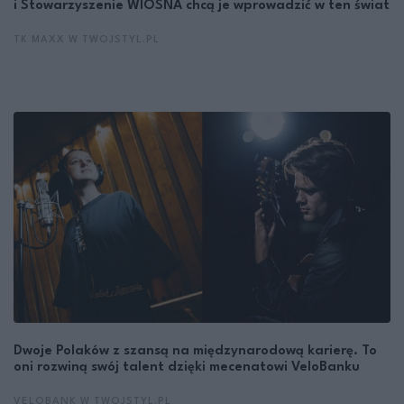
i Stowarzyszenie WIOSNA chcą je wprowadzić w ten świat
TK MAXX W TWOJSTYL.PL
Dwoje Polaków z szansą na międzynarodową karierę. To
oni rozwiną swój talent dzięki mecenatowi VeloBanku
VELOBANK W TWOJSTYL.PL