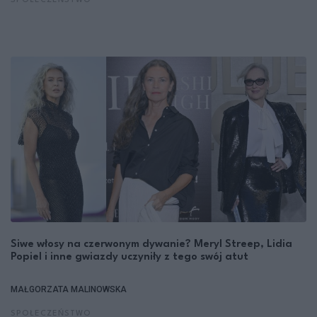
SPOŁECZEŃSTWO
Siwe włosy na czerwonym dywanie? Meryl Streep, Lidia
Popiel i inne gwiazdy uczyniły z tego swój atut
MAŁGORZATA MALINOWSKA
SPOŁECZEŃSTWO