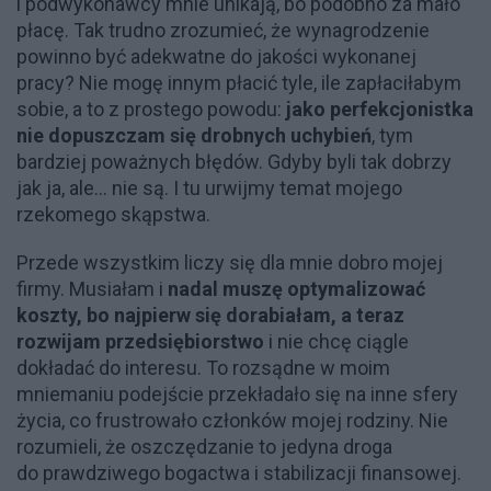
i podwykonawcy mnie unikają, bo podobno za mało
płacę. Tak trudno zrozumieć, że wynagrodzenie
powinno być adekwatne do jakości wykonanej
pracy? Nie mogę innym płacić tyle, ile zapłaciłabym
sobie, a to z prostego powodu:
jako perfekcjonistka
nie dopuszczam się drobnych uchybień
, tym
bardziej poważnych błędów. Gdyby byli tak dobrzy
jak ja, ale... nie są. I tu urwijmy temat mojego
rzekomego skąpstwa.
Przede wszystkim liczy się dla mnie dobro mojej
firmy. Musiałam i
nadal muszę optymalizować
koszty, bo najpierw się dorabiałam, a teraz
rozwijam przedsiębiorstwo
i nie chcę ciągle
dokładać do interesu. To rozsądne w moim
mniemaniu podejście przekładało się na inne sfery
życia, co frustrowało członków mojej rodziny. Nie
rozumieli, że oszczędzanie to jedyna droga
do prawdziwego bogactwa i stabilizacji finansowej.