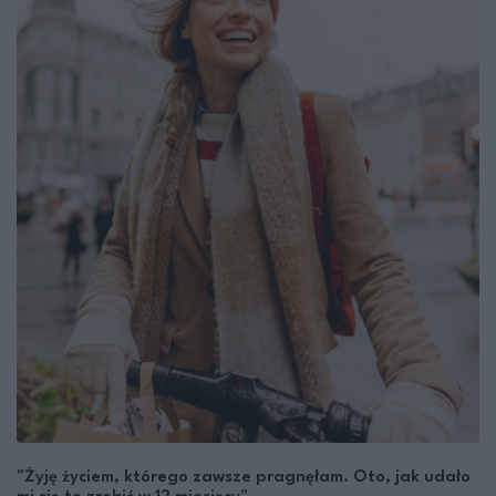
"Żyję życiem, którego zawsze pragnęłam. Oto, jak udało