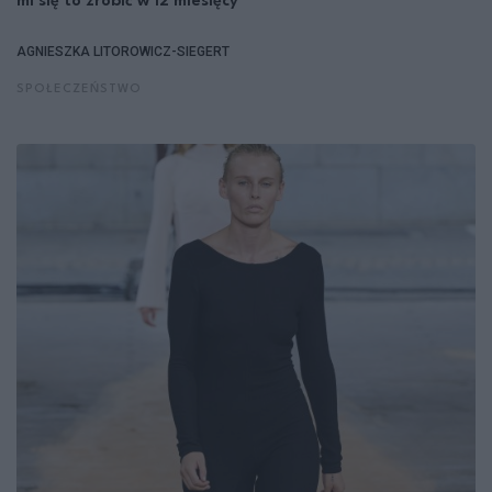
mi się to zrobić w 12 miesięcy"
AGNIESZKA LITOROWICZ-SIEGERT
SPOŁECZEŃSTWO