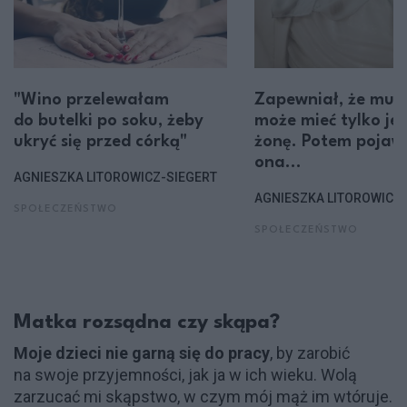
"Wino przelewałam
Zapewniał, że muz
do butelki po soku, żeby
może mieć tylko je
ukryć się przed córką"
żonę. Potem pojawi
ona…
AGNIESZKA LITOROWICZ-SIEGERT
AGNIESZKA LITOROWICZ-
SPOŁECZEŃSTWO
SPOŁECZEŃSTWO
Matka rozsądna czy skąpa?
Moje dzieci nie garną się do pracy
, by zarobić
na swoje przyjemności, jak ja w ich wieku. Wolą
zarzucać mi skąpstwo, w czym mój mąż im wtóruje.