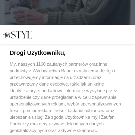
Drogi Użytkowniku,
"Czuję do matki tak… niewiele. Oddaliłyśmy się, irytuje
mnie, ale czeka mnie bycie z nią całą dobę"
My, naszych 1160 zaufanych partnerów oraz inne
podmioty z Wydawnictwa Bauer uzyskujemy dostęp i
przechowujemy informacje na urządzeniu oraz
AGNIESZKA LITOROWICZ-SIEGERT
przetwarzamy dane osobowe, takie jak unikalne
SPOŁECZEŃSTWO
identyfikatory, standardowe informacje wysyłane przez
urządzenie czy dane przeglądania w celu zapewniania
spersonalizowanych reklam, wybór spersonalizowanych
treści, pomiar reklam i treści, badanie odbiorców oraz
ulepszanie usług. Za zgodą Użytkownika my i Zaufani
Partnerzy możemy używać dokładnych danych
geolokalizacyjnych oraz aktywnie skanować