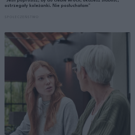
"Jeśli poprosisz, by do ciebie wrócił, okażesz słabość,
ostrzegały koleżanki. Nie posłuchałam"
SPOŁECZEŃSTWO