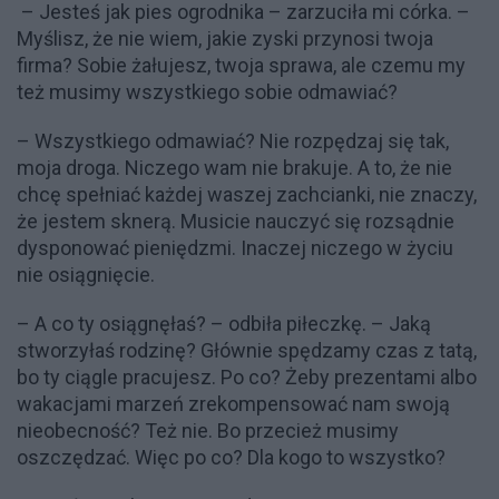
– Jesteś jak pies ogrodnika – zarzuciła mi córka. –
Myślisz, że nie wiem, jakie zyski przynosi twoja
firma? Sobie żałujesz, twoja sprawa, ale czemu my
też musimy wszystkiego sobie odmawiać?
– Wszystkiego odmawiać? Nie rozpędzaj się tak,
moja droga. Niczego wam nie brakuje. A to, że nie
chcę spełniać każdej waszej zachcianki, nie znaczy,
że jestem sknerą. Musicie nauczyć się rozsądnie
dysponować pieniędzmi. Inaczej niczego w życiu
nie osiągnięcie.
– A co ty osiągnęłaś? – odbiła piłeczkę. – Jaką
stworzyłaś rodzinę? Głównie spędzamy czas z tatą,
bo ty ciągle pracujesz. Po co? Żeby prezentami albo
wakacjami marzeń zrekompensować nam swoją
nieobecność? Też nie. Bo przecież musimy
oszczędzać. Więc po co? Dla kogo to wszystko?