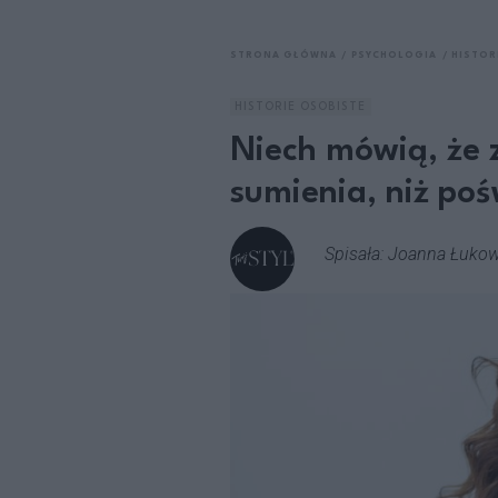
STRONA GŁÓWNA
PSYCHOLOGIA
HISTOR
HISTORIE OSOBISTE
Niech mówią, że 
sumienia, niż po
Spisała: Joanna Łuko