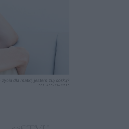
życia dla matki, jestem złą córką?
FOT. AGENCJA 123RF