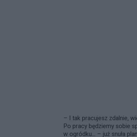
– I tak pracujesz zdalnie, w
Po pracy będziemy sobie s
w ogródku… – już snuła plany