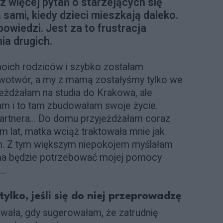
az więcej pytań o starzejących się
 sami, kiedy dzieci mieszkają daleko.
owiedzi. Jest za to frustracja
ia drugich.
ich rodziców i szybko zostałam
owotwór, a my z mamą zostałyśmy tylko we
eżdżałam na studia do Krakowa, ale
am i to tam zbudowałam swoje życie.
, partnera… Do domu przyjeżdżałam coraz
am lat, matka wciąż traktowała mnie jak
am. Z tym większym niepokojem myślałam
ama będzie potrzebować mojej pomocy
e…
lko, jeśli się do niej przeprowadzę
owała, gdy sugerowałam, że zatrudnię