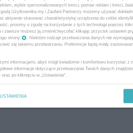
klam, wybór spersonalizowanych treści, pomiar reklam i treści, bad
dzieć, takiego rozwiązania w ogóle nie
 zgodą Użytkownika my i Zaufani Partnerzy możemy używać dokład
 był w Krakowie.
az aktywnie skanować charakterystykę urządzenia do celów identyfi
ść, prosimy o zgodę na korzystanie z tych technologii poprzez klikn
a i zawsze możesz ją zmienić/wycofać klikając przycisk ustawień pr
ogu strony
. Niektóre rodzaje przetwarzania danych nie wymagaj
iwić się takiemu przetwarzaniu. Preferencje będą miały zastosowanie
szymi informacjami, abyś mógł świadomie i komfortowo korzystać z
gółowe informacje dotyczące przetwarzania Twoich danych znajdzi
s
oraz po kliknięciu w „Ustawienia”.
USTAWIENIA