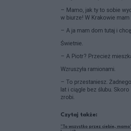
– Mamo, jak ty to sobie w
w biurze! W Krakowie mam
– A ja mam dom tutaj i chc
Świetnie.
– A Piotr? Przecież mieszk
Wzruszyła ramionami.
– To przestaniesz. Żadnego 
lat i ciągle bez ślubu. Skoro
zrobi.
Czytaj także:
"To wszystko przez ciebie, mamo