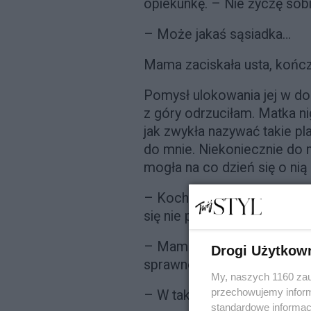
opiekunkę. – Nie życzę so
– Może jakaś sąsiadka…
Mama zaciskała usta, koń
Pomysł ulokowania jej w do
z góry odrzuciłam. Matka ni
jak zwykła nazywać takie 
do mnie. Niekoniecznie do m
mogła na co dzień się o nią
– Kochanie, nie ma takiej 
się nie przesadza.
– Mamo, nie wypominając, m
Drogi Użytkow
sprawności do setki, ale tr
My, naszych 1160 zau
przechowujemy informa
– W takim razie najrozsądni
standardowe informac