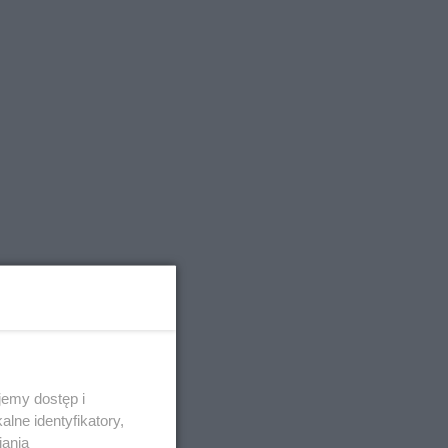
emy dostęp i
lne identyfikatory,
iania