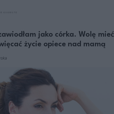
IE OSOBISTE
zawiodłam jako córka. Wolę mie
święcać życie opiece nad mamą
wska