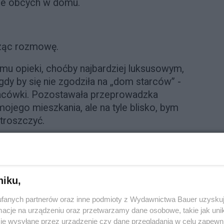
bie obcych w domu.
cząc rozmowę.
mu opieki, choćby najbardziej luksusowym,
gdy by się nie zgodziła na „dom starców” -
placówki. Pozostawała przeprowadzka
ojego mieszkania, ale na tyle blisko, bym
 troszczyć.
możliwości – usłyszałam. – Starych drzew
asz ponad osiemdziesiąt lat, życzę ci
niku,
zeba myśleć rozsądnie.
fanych partnerów oraz inne podmioty z Wydawnictwa Bauer uzyskuj
cje na urządzeniu oraz przetwarzamy dane osobowe, takie jak unika
ej będzie jak wrócisz tutaj, do domu.
je wysyłane przez urządzenie czy dane przeglądania w celu zapewn