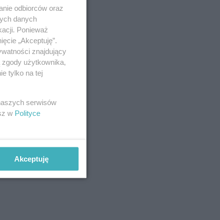
anie odbiorców oraz
nych danych
kacji. Ponieważ
ięcie „Akceptuję”.
ywatności znajdujący
ą zgody użytkownika,
 tylko na tej
 naszych serwisów
esz w
Polityce
Akceptuję