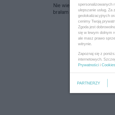
spersonalizowanych re
Nie wiedziałam, co odpowie
ulepszanie usług. Za
brałam pod uwagę. Mój dom
geolokalizacyjnych or
cenimy Twoją prywatno
Zgoda jest dobrowoln
się w lewym dolnym r
ale masz prawo sprzec
witrynie.
Zapoznaj się z poniż
internetowych. Szcze
Prywatności
i
Cookie
PARTNERZY