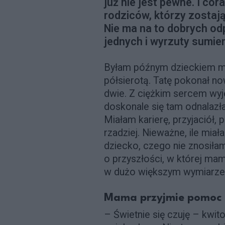
już nie jest pewne. I cor
rodziców, którzy zostają
Nie ma na to dobrych odp
jednych i wyrzuty sumien
Byłam późnym dzieckiem mo
półsierotą. Tatę pokonał n
dwie. Z ciężkim sercem wyj
doskonale się tam odnalazł
Miałam karierę, przyjaciół
rzadziej. Nieważne, ile miał
dziecko, czego nie znosił
o przyszłości, w której m
w dużo większym wymiarz
Mama przyjmie pomoc ty
– Świetnie się czuję – kwit