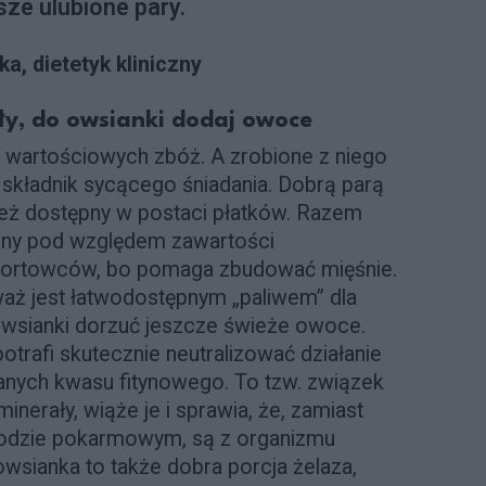
ze ulubione pary.
a, dietetyk kliniczny
ły, do owsianki dodaj owoce
j wartościowych zbóż. A zrobione z niego
o składnik sycącego śniadania. Dobrą parą
też dostępny w postaci płatków. Razem
alny pod względem zawartości
portowców, bo pomaga zbudować mięśnie.
ieważ jest łatwodostępnym „paliwem” dla
sianki dorzuć jeszcze świeże owoce.
otrafi skutecznie neutralizować działanie
anych kwasu fitynowego. To tzw. związek
nerały, wiąże je i sprawia, że, zamiast
wodzie pokarmowym, są z organizmu
wsianka to także dobra porcja żelaza,