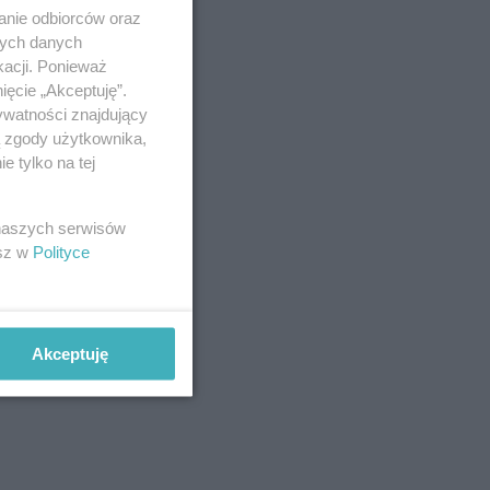
anie odbiorców oraz
nych danych
kacji. Ponieważ
ięcie „Akceptuję”.
ywatności znajdujący
ą zgody użytkownika,
 tylko na tej
 naszych serwisów
esz w
Polityce
Akceptuję