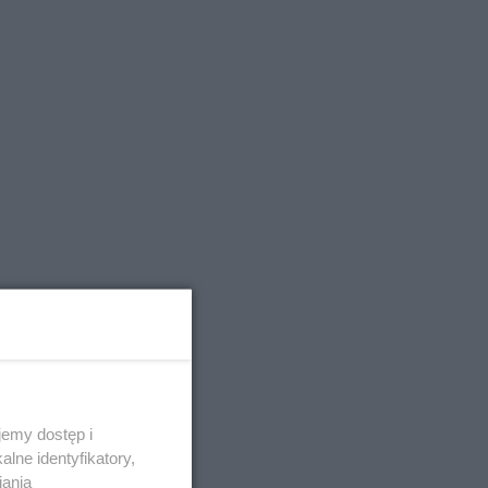
emy dostęp i
lne identyfikatory,
iania