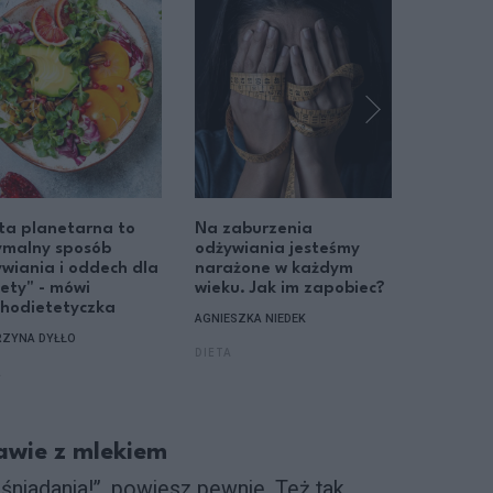
ta planetarna to
Na zaburzenia
6 zaska
ymalny sposób
odżywiania jesteśmy
przyczy
wiania i oddech dla
narażone w każdym
choleste
ety" - mówi
wieku. Jak im zapobiec?
AGNIESZKA
chodietetyczka
AGNIESZKA NIEDEK
MEDYCYN
RZYNA DYŁŁO
DIETA
A
awie z mlekiem
 śniadania!”, powiesz pewnie. Też tak