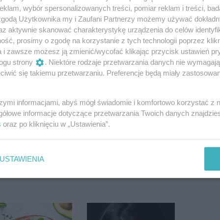
klam, wybór spersonalizowanych treści, pomiar reklam i treści, bad
 zgodą Użytkownika my i Zaufani Partnerzy możemy używać dokład
az aktywnie skanować charakterystykę urządzenia do celów identyfi
ść, prosimy o zgodę na korzystanie z tych technologii poprzez klikn
a i zawsze możesz ją zmienić/wycofać klikając przycisk ustawień pr
ogu strony
. Niektóre rodzaje przetwarzania danych nie wymagaj
iwić się takiemu przetwarzaniu. Preferencje będą miały zastosowanie
szymi informacjami, abyś mógł świadomie i komfortowo korzystać z
gółowe informacje dotyczące przetwarzania Twoich danych znajdzi
s
oraz po kliknięciu w „Ustawienia”.
USTAWIENIA