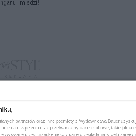
nganu i miedzi!
niku,
fanych partnerów oraz inne podmioty z Wydawnictwa Bauer uzyskuj
cje na urządzeniu oraz przetwarzamy dane osobowe, takie jak unika
je wysyłane przez urządzenie czy dane przeglądania w celu zapewn