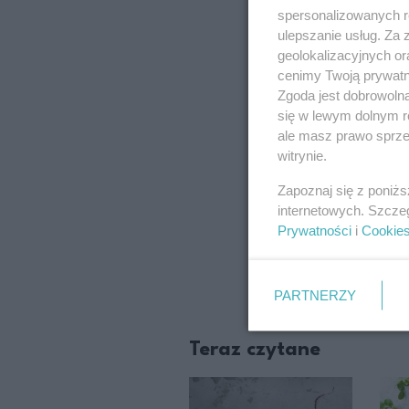
spersonalizowanych re
ulepszanie usług. Za
geolokalizacyjnych or
cenimy Twoją prywatno
Zgoda jest dobrowoln
się w lewym dolnym r
ale masz prawo sprzec
witrynie.
Zapoznaj się z poniż
internetowych. Szcze
Prywatności
i
Cookie
PARTNERZY
Teraz czytane