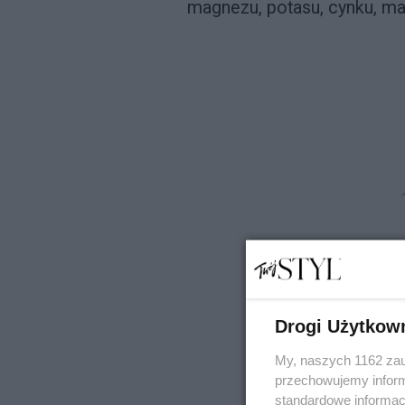
magnezu, potasu, cynku, ma
Drogi Użytkow
My, naszych 1162 zau
przechowujemy informa
standardowe informac