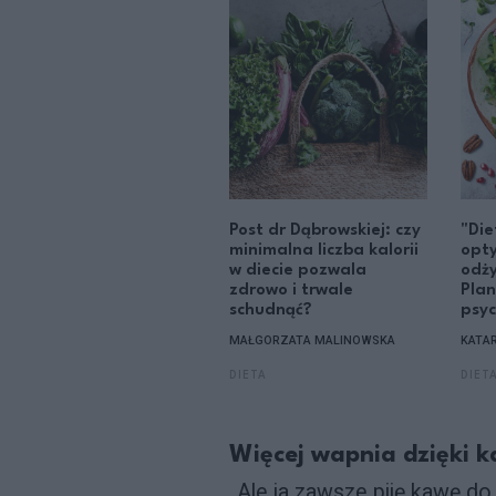
Post dr Dąbrowskiej: czy
"Die
minimalna liczba kalorii
opt
w diecie pozwala
odży
zdrowo i trwale
Plan
schudnąć?
psy
MAŁGORZATA MALINOWSKA
KATA
DIETA
DIET
Więcej wapnia dzięki k
„Ale ja zawsze piję kawę do