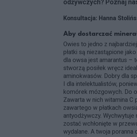
odżywczych? Poznaj nas
Konsultacja: Hanna Stolińsk
Aby dostarczać minera
Owies to jedno z najbardzie
płatki są niezastąpione jak
dla owsa jest amarantus – 
stworzą posiłek wręcz ide
aminokwasów. Dobry dla s
I dla intelektualistów, pon
komórek mózgowych. Do ow
Zawarta w nich witamina C p
zawartego w płatkach owsi
antyodżywczy. Wychwytuje mi
zostać wchłonięte w prze
wydalane. A twoja poranna o