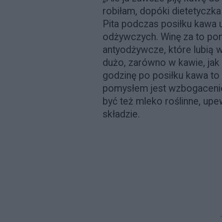
robiłam, dopóki dietetyczka
Pita podczas posiłku kawa u
odżywczych. Winę za to po
antyodżywcze, które lubią w
dużo, zarówno w kawie, jak i
godzinę po posiłku kawa t
pomysłem jest wzbogacenie
być też mleko roślinne, upew
składzie.