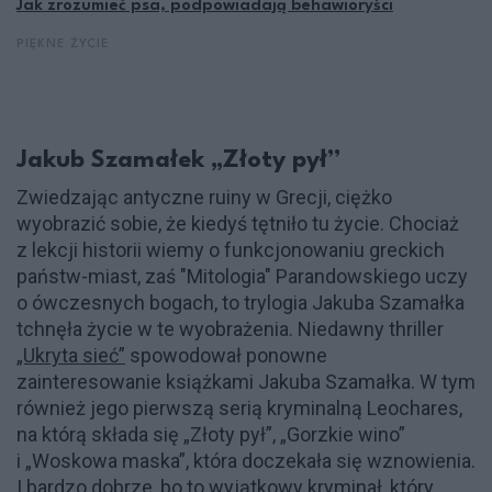
Jak zrozumieć psa, podpowiadają behawioryści
PIĘKNE ŻYCIE
Jakub Szamałek „Złoty pył”
Zwiedzając antyczne ruiny w Grecji, ciężko
wyobrazić sobie, że kiedyś tętniło tu życie. Chociaż
z lekcji historii wiemy o funkcjonowaniu greckich
państw-miast, zaś "Mitologia" Parandowskiego uczy
o ówczesnych bogach, to trylogia Jakuba Szamałka
tchnęła życie w te wyobrażenia. Niedawny thriller
„Ukryta sieć”
spowodował ponowne
zainteresowanie książkami Jakuba Szamałka. W tym
również jego pierwszą serią kryminalną Leochares,
na którą składa się „Złoty pył”, „Gorzkie wino”
i „Woskowa maska”, która doczekała się wznowienia.
I bardzo dobrze, bo to wyjątkowy kryminał, który