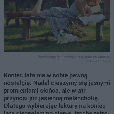
Pochmurny koniec lata? Czyli pora na książkę!
FOT. GETTY IMAGES
Koniec lata ma w sobie pewną
nostalgię. Nadal cieszymy się jasnymi
promieniami słońca, ale wiatr
przynosi już jesienną melancholię.
Dlatego wybierając lektury na koniec
lata sięgnęłam po ciepłe, trochę retro