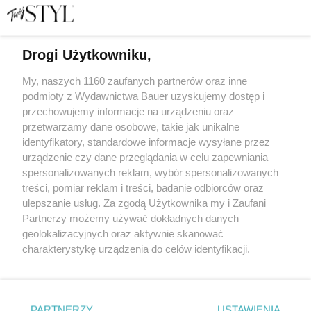
Drogi Użytkowniku,
Michelle Obama wydaje drugą książkę. Wiemy, kiedy
ukaże się na rynku!
My, naszych 1160 zaufanych partnerów oraz inne
podmioty z Wydawnictwa Bauer uzyskujemy dostęp i
przechowujemy informacje na urządzeniu oraz
JOANNA ANDRZEJEWSKA-SARNOWSKA
przetwarzamy dane osobowe, takie jak unikalne
NEWS
identyfikatory, standardowe informacje wysyłane przez
urządzenie czy dane przeglądania w celu zapewniania
spersonalizowanych reklam, wybór spersonalizowanych
treści, pomiar reklam i treści, badanie odbiorców oraz
ulepszanie usług. Za zgodą Użytkownika my i Zaufani
Partnerzy możemy używać dokładnych danych
geolokalizacyjnych oraz aktywnie skanować
charakterystykę urządzenia do celów identyfikacji.
Ponieważ cenimy Twoją prywatność, prosimy o zgodę na
korzystanie z tych technologii poprzez kliknięcie
KONTAKT
REKLAMA
REDAKCJA
„Akceptuję”. Zgoda jest dobrowolna i zawsze możesz ją
REGULAMIN SERWISU
POLITYKA PRYWATNOŚCI
zmienić/wycofać klikając przycisk ustawień prywatności
PARTNERZY
USTAWIENIA