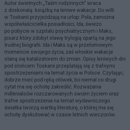
Autor świetnych „Taśm rodzinnych” wraca
z doskonałą książką na leniwe wakacje. Do willi
w Toskanii przyjeżdżają na urlop: Pola, zamożna
współwłaścicielka posiadłości, Ida, świeżo
po pobycie w szpitalu psychiatrycznym i Maks,
pisarz który zdobył sławę trylogią opartą na jego
trudnej biografii. Ida i Maks są w przełomowym
momencie swojego życia, zaś włoskie wakacje
staną się katalizatorem do zmian. Opisy leniwych dni
pod słońcem Toskanii przeplatają się z trafnymi
spostrzeżeniami na temat życia w Polsce. Czytając,
dobrze mieć pod ręką ołówek, bo niemal co drugi
cytat ma się ochotę zakreślić. Rozważania
millenialsów rozczarowanych swoim życiem oraz
trafne spostrzeżenia na temat wydawniczego
światka tworzą wartką literaturę, o której ma się
ochotę dyskutować w czasie letnich wieczorów.