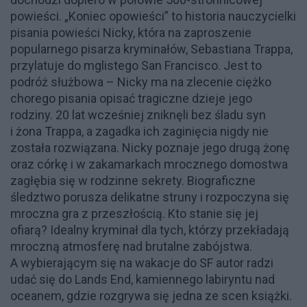
powieści. „Koniec opowieści” to historia nauczycielki
pisania powieści Nicky, która na zaproszenie
popularnego pisarza kryminałów, Sebastiana Trappa,
przylatuje do mglistego San Francisco. Jest to
podróż służbowa – Nicky ma na zlecenie ciężko
chorego pisania opisać tragiczne dzieje jego
rodziny. 20 lat wcześniej zniknęli bez śladu syn
i żona Trappa, a zagadka ich zaginięcia nigdy nie
została rozwiązana. Nicky poznaje jego drugą żonę
oraz córkę i w zakamarkach mrocznego domostwa
zagłębia się w rodzinne sekrety. Biograficzne
śledztwo porusza delikatne struny i rozpoczyna się
mroczna gra z przeszłością. Kto stanie się jej
ofiarą? Idealny kryminał dla tych, którzy przekładają
mroczną atmosferę nad brutalne zabójstwa.
A wybierającym się na wakacje do SF autor radzi
udać się do Lands End, kamiennego labiryntu nad
oceanem, gdzie rozgrywa się jedna ze scen książki.