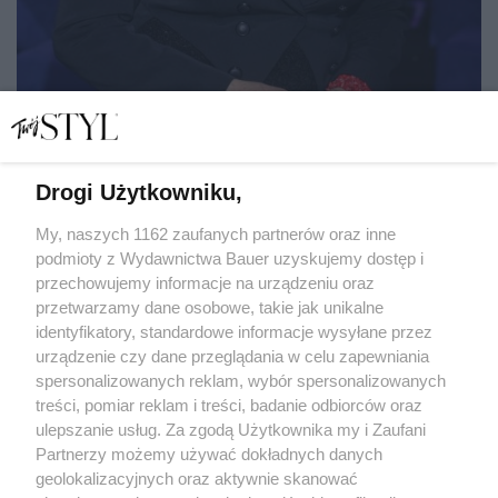
Drogi Użytkowniku,
Krystyna Prońko: "Nie mam leku na całe zło. Chyba nikt
go nie ma"
My, naszych 1162 zaufanych partnerów oraz inne
podmioty z Wydawnictwa Bauer uzyskujemy dostęp i
przechowujemy informacje na urządzeniu oraz
AGNIESZKA NIEDEK
przetwarzamy dane osobowe, takie jak unikalne
PORTRET
identyfikatory, standardowe informacje wysyłane przez
urządzenie czy dane przeglądania w celu zapewniania
spersonalizowanych reklam, wybór spersonalizowanych
treści, pomiar reklam i treści, badanie odbiorców oraz
ulepszanie usług. Za zgodą Użytkownika my i Zaufani
Partnerzy możemy używać dokładnych danych
geolokalizacyjnych oraz aktywnie skanować