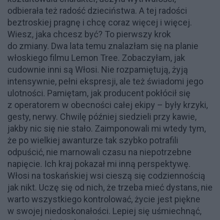
odbierała też radość dzieciństwa. A tej radości
beztroskiej pragnę i chcę coraz więcej i więcej.
Wiesz, jaka chcesz być? To pierwszy krok
do zmiany. Dwa lata temu znalazłam się na planie
włoskiego filmu Lemon Tree. Zobaczyłam, jak
cudownie inni są Włosi. Nie rozpamiętują, żyją
intensywnie, pełni ekspresji, ale też świadomi jego
ulotności. Pamiętam, jak producent pokłócił się
z operatorem w obecności całej ekipy – były krzyki,
gesty, nerwy. Chwilę później siedzieli przy kawie,
jakby nic się nie stało. Zaimponowali mi wtedy tym,
że po wielkiej awanturze tak szybko potrafili
odpuścić, nie marnowali czasu na niepotrzebne
napięcie. Ich kraj pokazał mi inną perspektywę.
Włosi na toskańskiej wsi cieszą się codziennością
jak nikt. Uczę się od nich, że trzeba mieć dystans, nie
warto wszystkiego kontrolować, życie jest piękne
w swojej niedoskonałości. Lepiej się uśmiechnąć,