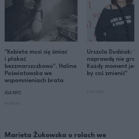
"Kobieta musi się śmiać
Urszula Dudziak: "
i płakać
naprawdę nie gra r
bezzmarszczkowo". Halina
Każdy moment jest
Poświatowska we
by coś zmienić"
wspomnieniach brata
IGA NYC
PORTRET
WYWIAD
Marieta Żukowska o rolach we