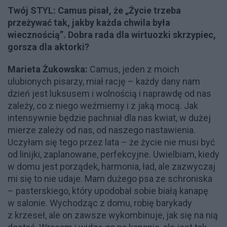
Twój STYL: Camus pisał, że „Życie trzeba
przeżywać tak, jakby każda chwila była
wiecznością”. Dobra rada dla wirtuozki skrzypiec,
gorsza dla aktorki?
Marieta Żukowska:
Camus, jeden z moich
ulubionych pisarzy, miał rację – każdy dany nam
dzień jest luksusem i wolnością i naprawdę od nas
zależy, co z niego weźmiemy i z jaką mocą. Jak
intensywnie będzie pachniał dla nas kwiat, w dużej
mierze zależy od nas, od naszego nastawienia.
Uczyłam się tego przez lata – że życie nie musi być
od linijki, zaplanowane, perfekcyjne. Uwielbiam, kiedy
w domu jest porządek, harmonia, ład, ale zazwyczaj
mi się to nie udaje. Mam dużego psa ze schroniska
– pasterskiego, który upodobał sobie białą kanapę
w salonie. Wychodząc z domu, robię barykady
z krzeseł, ale on zawsze wykombinuje, jak się na nią