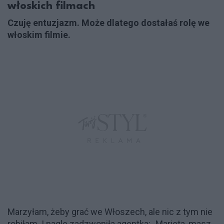
włoskich filmach
Czuję entuzjazm. Może dlatego dostałaś rolę we
włoskim filmie.
Marzyłam, żeby grać we Włoszech, ale nic z tym nie
robiłam. I nagle zadzwoniła agentka: „Marieta, masz