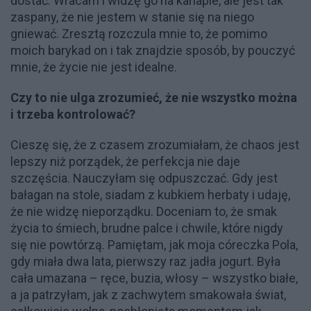
dostać. Wracam i widzę go na kanapie, ale jest tak
zaspany, że nie jestem w stanie się na niego
gniewać. Zresztą rozczula mnie to, że pomimo
moich barykad on i tak znajdzie sposób, by pouczyć
mnie, że życie nie jest idealne.
Czy to nie ulga zrozumieć, że nie wszystko można
i trzeba kontrolować?
Cieszę się, że z czasem zrozumiałam, że chaos jest
lepszy niż porządek, że perfekcja nie daje
szczęścia. Nauczyłam się odpuszczać. Gdy jest
bałagan na stole, siadam z kubkiem herbaty i udaję,
że nie widzę nieporządku. Doceniam to, że smak
życia to śmiech, brudne palce i chwile, które nigdy
się nie powtórzą. Pamiętam, jak moja córeczka Pola,
gdy miała dwa lata, pierwszy raz jadła jogurt. Była
cała umazana – ręce, buzia, włosy – wszystko białe,
a ja patrzyłam, jak z zachwytem smakowała świat,