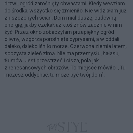
drzwi, ogród zarośnięty chwastami. Kiedy weszłam
do środka, wszystko się zmieniło. Nie widziałam już
zniszczonych ścian. Dom miał duszę, cudowną
energię, jakby czekał, aż ktoś znów zacznie w nim
żyć. Przez okno zobaczyłam przepiękny ogród
oliwny, wzgórza porośnięte cyprysami, a w oddali
daleko, daleko lśniło morze. Czerwona ziemia latem,
soczysta zieleń zimą. Nie ma przemysłu, hałasu,
tłumów. Jest przestrzeń i cisza, pola jak
z renesansowych obrazów. To miejsce mówiło: „Tu
możesz oddychać, tu może być twój dom”.