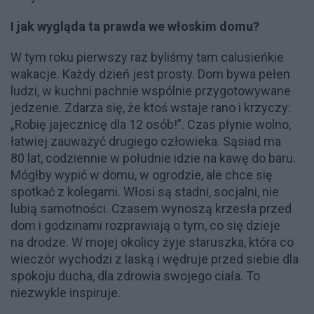
I jak wygląda ta prawda we włoskim domu?
W tym roku pierwszy raz byliśmy tam calusieńkie
wakacje. Każdy dzień jest prosty. Dom bywa pełen
ludzi, w kuchni pachnie wspólnie przygotowywane
jedzenie. Zdarza się, że ktoś wstaje rano i krzyczy:
„Robię jajecznicę dla 12 osób!”. Czas płynie wolno,
łatwiej zauważyć drugiego człowieka. Sąsiad ma
80 lat, codziennie w południe idzie na kawę do baru.
Mógłby wypić w domu, w ogrodzie, ale chce się
spotkać z kolegami. Włosi są stadni, socjalni, nie
lubią samotności. Czasem wynoszą krzesła przed
dom i godzinami rozprawiają o tym, co się dzieje
na drodze. W mojej okolicy żyje staruszka, która co
wieczór wychodzi z laską i wędruje przed siebie dla
spokoju ducha, dla zdrowia swojego ciała. To
niezwykle inspiruje.