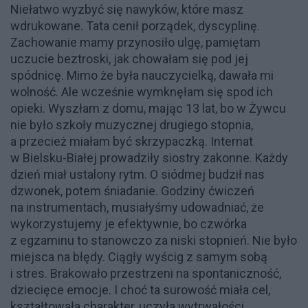
Niełatwo wyzbyć się nawyków, które masz
wdrukowane. Tata cenił porządek, dyscyplinę.
Zachowanie mamy przynosiło ulgę, pamiętam
uczucie beztroski, jak chowałam się pod jej
spódnicę. Mimo że była nauczycielką, dawała mi
wolność. Ale wcześnie wymknęłam się spod ich
opieki. Wyszłam z domu, mając 13 lat, bo w Żywcu
nie było szkoły muzycznej drugiego stopnia,
a przecież miałam być skrzypaczką. Internat
w Bielsku-Białej prowadziły siostry zakonne. Każdy
dzień miał ustalony rytm. O siódmej budził nas
dzwonek, potem śniadanie. Godziny ćwiczeń
na instrumentach, musiałyśmy udowadniać, że
wykorzystujemy je efektywnie, bo czwórka
z egzaminu to stanowczo za niski stopnień. Nie było
miejsca na błędy. Ciągły wyścig z samym sobą
i stres. Brakowało przestrzeni na spontaniczność,
dziecięce emocje. I choć ta surowość miała cel,
kształtowała charakter, uczyła wytrwałości,