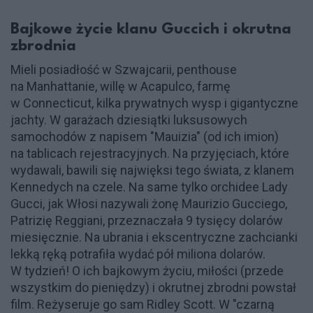
Bajkowe życie klanu Guccich i okrutna
zbrodnia
Mieli posiadłość w Szwajcarii, penthouse
na Manhattanie, willę w Acapulco, farmę
w Connecticut, kilka prywatnych wysp i gigantyczne
jachty. W garażach dziesiątki luksusowych
samochodów z napisem "Mauizia" (od ich imion)
na tablicach rejestracyjnych. Na przyjęciach, które
wydawali, bawili się najwięksi tego świata, z klanem
Kennedych na czele. Na same tylko orchidee Lady
Gucci, jak Włosi nazywali żonę Maurizio Gucciego,
Patrizię Reggiani, przeznaczała 9 tysięcy dolarów
miesięcznie. Na ubrania i ekscentryczne zachcianki
lekką ręką potrafiła wydać pół miliona dolarów.
W tydzień! O ich bajkowym życiu, miłości (przede
wszystkim do pieniędzy) i okrutnej zbrodni powstał
film. Reżyseruje go sam Ridley Scott. W "czarną