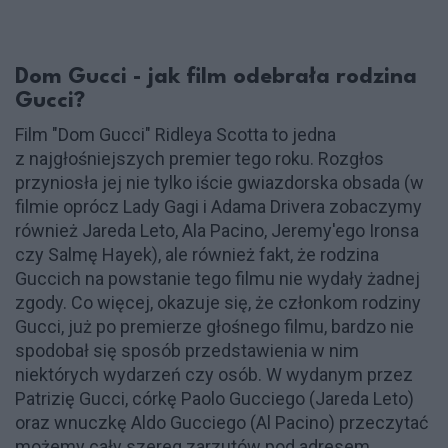
Dom Gucci - jak film odebrała rodzina
Gucci?
Film "Dom Gucci" Ridleya Scotta to jedna
z najgłośniejszych premier tego roku. Rozgłos
przyniosła jej nie tylko iście gwiazdorska obsada (w
filmie oprócz Lady Gagi i Adama Drivera zobaczymy
również Jareda Leto, Ala Pacino, Jeremy'ego Ironsa
czy Salmę Hayek), ale również fakt, że rodzina
Guccich na powstanie tego filmu nie wydały żadnej
zgody. Co więcej, okazuje się, że członkom rodziny
Gucci, już po premierze głośnego filmu, bardzo nie
spodobał się sposób przedstawienia w nim
niektórych wydarzeń czy osób. W wydanym przez
Patrizię Gucci, córkę Paolo Gucciego (Jareda Leto)
oraz wnuczkę Aldo Gucciego (Al Pacino) przeczytać
możemy cały szereg zarzutów pod adresem