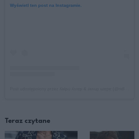
Wyświetl ten post na Instagramie.
Post udostępniony przez ʎǝlpıɹ ʎsıɐp & ɹǝʌıɹp ɯɐpɐ (@ridley_driver_)
Teraz czytane