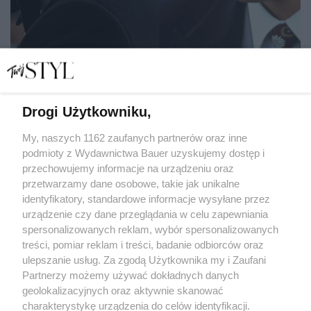
Drogi Użytkowniku,
12 filmów z Hugh Grantem. Grał u Polańskiego i Frearsa,
ale ciągle kochamy go w romantycznych komediach
My, naszych 1162 zaufanych partnerów oraz inne
podmioty z Wydawnictwa Bauer uzyskujemy dostęp i
przechowujemy informacje na urządzeniu oraz
KATARZYNA JARACZEWSKA
MARTA ROGACEWICZ
przetwarzamy dane osobowe, takie jak unikalne
PORTRET
identyfikatory, standardowe informacje wysyłane przez
urządzenie czy dane przeglądania w celu zapewniania
spersonalizowanych reklam, wybór spersonalizowanych
treści, pomiar reklam i treści, badanie odbiorców oraz
ulepszanie usług. Za zgodą Użytkownika my i Zaufani
Partnerzy możemy używać dokładnych danych
geolokalizacyjnych oraz aktywnie skanować
charakterystykę urządzenia do celów identyfikacji.