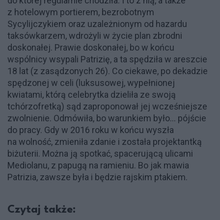
do której regularnie chodziła. I to z nią, a także
z hotelowym portierem, bezrobotnym
Sycylijczykiem oraz uzależnionym od hazardu
taksówkarzem, wdrożyli w życie plan zbrodni
doskonałej. Prawie doskonałej, bo w końcu
wspólnicy wsypali Patrizię, a ta spędziła w areszcie
18 lat (z zasądzonych 26). Co ciekawe, po dekadzie
spędzonej w celi (luksusowej, wypełnionej
kwiatami, którą celebrytka dzieliła ze swoją
tchórzofretką) sąd zaproponował jej wcześniejsze
zwolnienie. Odmówiła, bo warunkiem było... pójście
do pracy. Gdy w 2016 roku w końcu wyszła
na wolność, zmieniła zdanie i została projektantką
biżuterii. Można ją spotkać, spacerującą ulicami
Mediolanu, z papugą na ramieniu. Bo jak mawia
Patrizia, zawsze była i będzie rajskim ptakiem.
Czytaj także: