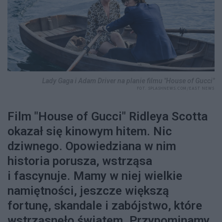
Lady Gaga i Adam Driver na planie filmu "House of Gucci"
FOT. SPLASHNEWS.COM/EAST NEWS
Film "House of Gucci" Ridleya Scotta
okazał się kinowym hitem. Nic
dziwnego. Opowiedziana w nim
historia porusza, wstrząsa
i fascynuje. Mamy w niej wielkie
namiętności, jeszcze większą
fortunę, skandale i zabójstwo, które
wstrząsnęło światem. Przypominamy