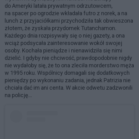
do Ameryki latała prywatnym odrzutowcem,
na spacer po ogrodzie wkładała futro z norek, a na
lunch z przyjaciółkami przychodziła tak obwieszona
złotem, że zyskała przydomek Tutanchamon.
Każdego dnia rozpisywały się o niej gazety, a ona
wciąż podsycała zainteresowanie wokół swojej
osoby. Kochała pieniądze i nienawidziła się nimi
dzielić. I gdyby nie chciwość, prawdopodobnie nigdy
nie wydałoby się, że to ona zleciła morderstwo męża
w 1995 roku. Wspólnicy domagali się dodatkowych
pieniędzy po wykonaniu zadania, jednak Patrizia nie
chciała dać im ani centa. W akcie odwetu zadzwonili
na policję...