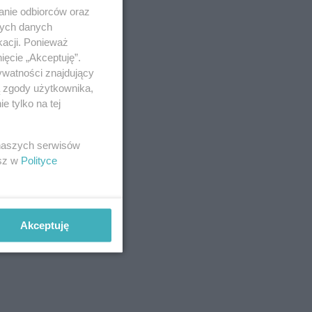
anie odbiorców oraz
nych danych
kacji. Ponieważ
ięcie „Akceptuję”.
ywatności znajdujący
ą zgody użytkownika,
 tylko na tej
 naszych serwisów
esz w
Polityce
Akceptuję