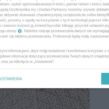
klam, wybór spersonalizowanych treści, pomiar reklam i treści, bad
 zgodą Użytkownika my i Zaufani Partnerzy możemy używać dokład
az aktywnie skanować charakterystykę urządzenia do celów identyfi
ść, prosimy o zgodę na korzystanie z tych technologii poprzez klikn
a i zawsze możesz ją zmienić/wycofać klikając przycisk ustawień pr
ogu strony
. Niektóre rodzaje przetwarzania danych nie wymagaj
iwić się takiemu przetwarzaniu. Preferencje będą miały zastosowanie
szymi informacjami, abyś mógł świadomie i komfortowo korzystać z
gółowe informacje dotyczące przetwarzania Twoich danych znajdzi
s
oraz po kliknięciu w „Ustawienia”.
USTAWIENIA