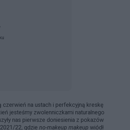
?
ku
 czerwień na ustach i perfekcyjną kreskę
zień jesteśmy zwolenniczkami naturalnego
eszyły nas pierwsze doniesienia z pokazów
 2021/22, gdzie
no-makeup makeup
wiódł