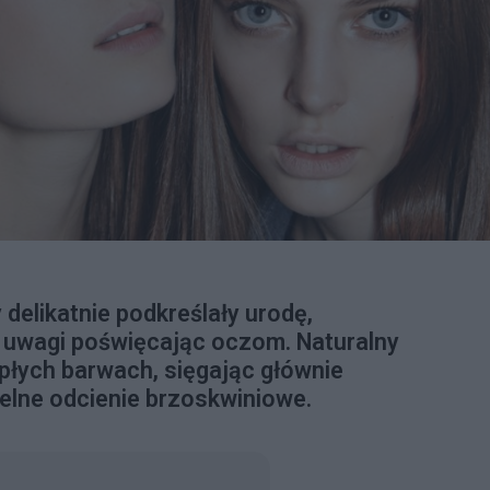
 delikatnie podkreślały urodę,
 uwagi poświęcając oczom. Naturalny
łych barwach, sięgając głównie
telne odcienie brzoskwiniowe.