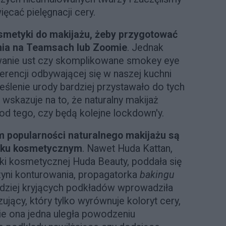
ęcać pielęgnacji cery.
smetyki do makijażu, żeby przygotować
nia na Teamsach lub Zoomie
. Jednak
wanie ust czy skomplikowane smokey eye
rencji odbywającej się w naszej kuchni
reślenie urody bardziej przystawało do tych
 wskazuje na to, że naturalny makijaż
 od tego, czy będą kolejne lockdown'y.
 popularności naturalnego makijażu są
nku kosmetycznym
. Nawet Huda Kattan,
rki kosmetycznej Huda Beauty, poddała się
zyni konturowania, propagatorka
bakingu
ardziej kryjących podkładów wprowadziła
ujący, który tylko wyrównuje koloryt cery,
I nie ona jedna uległa powodzeniu