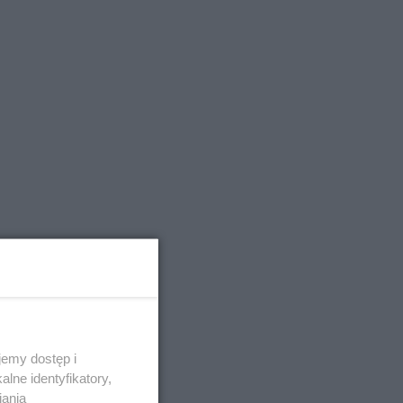
emy dostęp i
lne identyfikatory,
iania