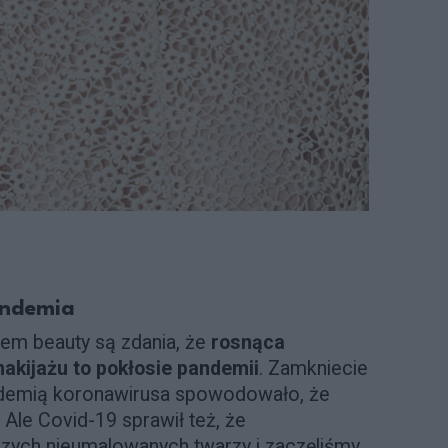
andemia
iem beauty są zdania, że
rosnąca
akijażu to pokłosie pandemii
. Zamkniecie
emią koronawirusa spowodowało, że
 Ale Covid-19 sprawił też, że
szych nieumalowanych twarzy i zaczęliśmy