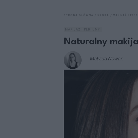
STRONA GŁÓWNA
URODA
MAKIJAŻ I PER
MAKIJAŻ I PERFUMY
Naturalny makijaż
Matylda Nowak