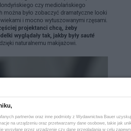
 londyńskiego czy mediolańskiego
h można było zobaczyć dramatyczne looki
powiekami i mocno wytuszowanymi rzęsami.
ęściej projektanci chcą, żeby
delki wyglądały tak, jakby były
sauté
 dzięki naturalnemu makijażowi.
niku,
fanych partnerów oraz inne podmioty z Wydawnictwa Bauer uzyskuj
cje na urządzeniu oraz przetwarzamy dane osobowe, takie jak unika
je wysyłane przez urządzenie czy dane przeglądania w celu zapewn