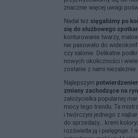
znacznie więcej uwagi poświ
Nadal też
sięgaliśmy po ko
się do służbowego spotka
konturowanie twarzy, malo
nie pasowało do wideokonfe
czy salonie. Delikatne podk
nowych okoliczności i wiele
zostanie z nami niezależnie
Najlepszym
potwierdzeniem
zmiany zachodzące na ry
założycielka popularnej ma
mocy tego trendu. Ta mistr
i twórczyni jednego z najb
do sprzedaży... krem koloryz
rozświetla ją i pielęgnuje. 