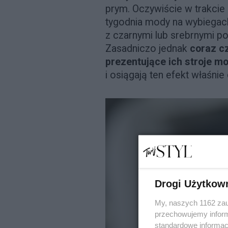
prym. Oczywiście w trakcie
tygodnia mody na wybiegac
z czarnymi lub srebrnymi 
Zasadniczo jednak
coraz cz
prezentujące ich stroje mo
i osiągają ten efekt właśnie
Drogi Użytkow
My, naszych 1162 zau
przechowujemy informa
standardowe informac