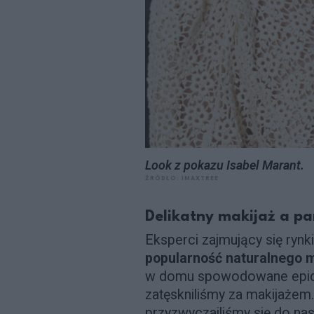
Look z pokazu Isabel Marant.
ŹRÓDŁO: IMAXTREE
Delikatny makijaż a p
Eksperci zajmujący się rynk
popularność naturalnego m
w domu spowodowane epid
zatęskniliśmy za makijażem.
przyzwyczailiśmy się do na