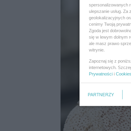
spersonalizowanych re
ulepszanie usług. Za
geolokalizacyjnych or
cenimy Twoją prywatno
Zgoda jest dobrowoln
się w lewym dolnym r
ale masz prawo sprzec
witrynie.
Zapoznaj się z poniż
internetowych. Szcze
Prywatności
i
Cookie
PARTNERZY