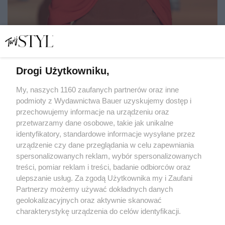
Drogi Użytkowniku,
Modny makijaż wiosna lato 2023 – oto najciekawsze
trendy i podpowiedzi, jak stylowo je nosić
My, naszych 1160 zaufanych partnerów oraz inne
podmioty z Wydawnictwa Bauer uzyskujemy dostęp i
przechowujemy informacje na urządzeniu oraz
MARTA WAGLEWSKA
przetwarzamy dane osobowe, takie jak unikalne
MAKIJAŻ I PERFUMY
identyfikatory, standardowe informacje wysyłane przez
urządzenie czy dane przeglądania w celu zapewniania
spersonalizowanych reklam, wybór spersonalizowanych
treści, pomiar reklam i treści, badanie odbiorców oraz
ulepszanie usług. Za zgodą Użytkownika my i Zaufani
Partnerzy możemy używać dokładnych danych
geolokalizacyjnych oraz aktywnie skanować
charakterystykę urządzenia do celów identyfikacji.
Ponieważ cenimy Twoją prywatność, prosimy o zgodę na