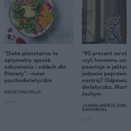
"Dieta planetarna to
"90 procent seroto
optymalny sposób
czyli hormonu szczę
odżywiania i oddech dla
powstaje w jelitach
Planety" - mówi
jedzenie poprawia
psychodietetyczka
nastrój? Odpowia
dietetyczka, Marta
KATARZYNA DYŁŁO
Jachym
DIETA
JOANNA ANDRZEJEWSKA
SARNOWSKA
DIETA