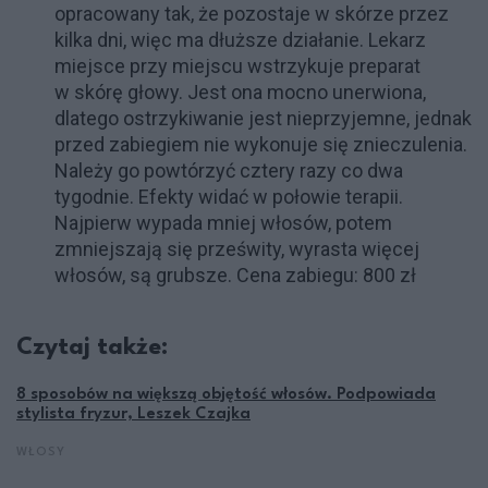
opracowany tak, że pozostaje w skórze przez
kilka dni, więc ma dłuższe działanie. Lekarz
miejsce przy miejscu wstrzykuje preparat
w skórę głowy. Jest ona mocno unerwiona,
dlatego ostrzykiwanie jest nieprzyjemne, jednak
przed zabiegiem nie wykonuje się znieczulenia.
Należy go powtórzyć cztery razy co dwa
tygodnie. Efekty widać w połowie terapii.
Najpierw wypada mniej włosów, potem
zmniejszają się prześwity, wyrasta więcej
włosów, są grubsze. Cena zabiegu: 800 zł
Czytaj także:
8 sposobów na większą objętość włosów. Podpowiada
stylista fryzur, Leszek Czajka
WŁOSY