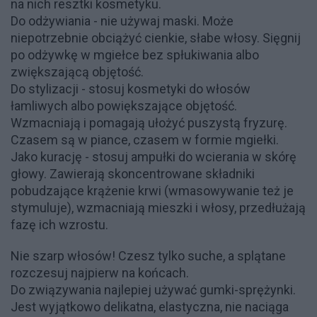
na nich resztki kosmetyku.
Do odżywiania - nie używaj maski. Może
niepotrzebnie obciążyć cienkie, słabe włosy. Sięgnij
po odżywkę w mgiełce bez spłukiwania albo
zwiększającą objętość.
Do stylizacji - stosuj kosmetyki do włosów
łamliwych albo powiększające objętość.
Wzmacniają i pomagają ułożyć puszystą fryzurę.
Czasem są w piance, czasem w formie mgiełki.
Jako kurację - stosuj ampułki do wcierania w skórę
głowy. Zawierają skoncentrowane składniki
pobudzające krążenie krwi (wmasowywanie też je
stymuluje), wzmacniają mieszki i włosy, przedłużają
fazę ich wzrostu.
Nie szarp włosów! Czesz tylko suche, a splątane
rozczesuj najpierw na końcach.
Do związywania najlepiej używać gumki-sprężynki.
Jest wyjątkowo delikatna, elastyczna, nie naciąga