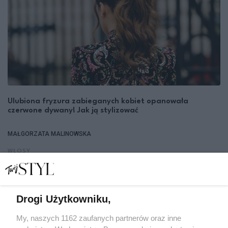
Ulubiona fryzura zabieganych kobiet opanowała
czerwone dywany! Jak ją stylizować
MAŁGORZATA MALINOWSKA
WŁOSY
Drogi Użytkowniku,
1
2
3
4
5
6
12
...
My, naszych 1162 zaufanych partnerów oraz inne