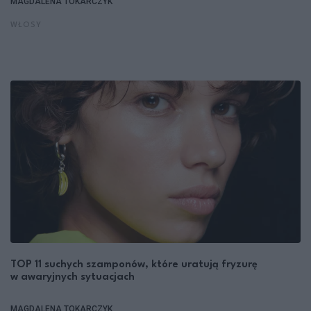
MAGDALENA TOKARCZYK
WŁOSY
TOP 11 suchych szamponów, które uratują fryzurę
w awaryjnych sytuacjach
MAGDALENA TOKARCZYK