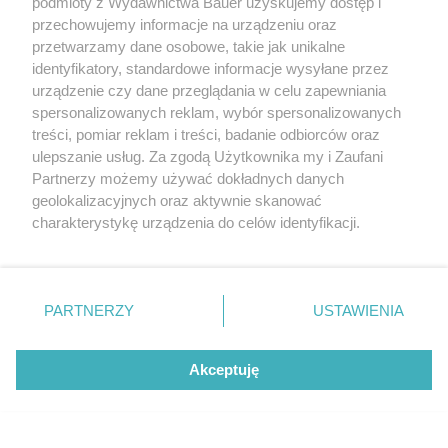
podmioty z Wydawnictwa Bauer uzyskujemy dostęp i
przechowujemy informacje na urządzeniu oraz
przetwarzamy dane osobowe, takie jak unikalne
identyfikatory, standardowe informacje wysyłane przez
urządzenie czy dane przeglądania w celu zapewniania
spersonalizowanych reklam, wybór spersonalizowanych
treści, pomiar reklam i treści, badanie odbiorców oraz
ulepszanie usług. Za zgodą Użytkownika my i Zaufani
Partnerzy możemy używać dokładnych danych
geolokalizacyjnych oraz aktywnie skanować
charakterystykę urządzenia do celów identyfikacji.
Ponieważ cenimy Twoją prywatność, prosimy o zgodę na
korzystanie z tych technologii poprzez kliknięcie
„Akceptuję”. Zgoda jest dobrowolna i zawsze możesz ją
zmienić/wycofać klikając przycisk ustawień prywatności
PARTNERZY
USTAWIENIA
znajdujący się w lewym dolnym rogu strony
. Niektóre
rodzaje przetwarzania danych nie wymagają zgody
Akceptuję
użytkownika, ale masz prawo sprzeciwić się takiemu
POLECAMY NOWY NUMER
Twój STYL wrzesień 2026
przetwarzaniu. Preferencje będą miały zastosowanie tylko
na tej witrynie.