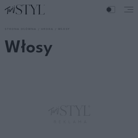
STRONA GŁÓWNA
URODA
WŁOSY
Włosy