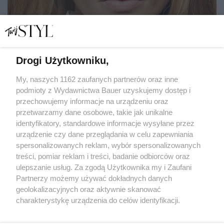
Drogi Użytkowniku,
Reguła 60 sekund, czyli jak minuta oczyszczania cery
dziennie wpływa na skórę? Zapytaliśmy eksperta!
My, naszych 1162 zaufanych partnerów oraz inne
podmioty z Wydawnictwa Bauer uzyskujemy dostęp i
przechowujemy informacje na urządzeniu oraz
MATYLDA NOWAK
przetwarzamy dane osobowe, takie jak unikalne
PIELĘGNACJA
identyfikatory, standardowe informacje wysyłane przez
urządzenie czy dane przeglądania w celu zapewniania
spersonalizowanych reklam, wybór spersonalizowanych
treści, pomiar reklam i treści, badanie odbiorców oraz
ulepszanie usług. Za zgodą Użytkownika my i Zaufani
Partnerzy możemy używać dokładnych danych
geolokalizacyjnych oraz aktywnie skanować
charakterystykę urządzenia do celów identyfikacji.
Ponieważ cenimy Twoją prywatność, prosimy o zgodę na
korzystanie z tych technologii poprzez kliknięcie
KONTAKT
REKLAMA
REDAKCJA