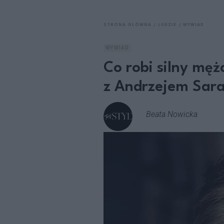
STRONA GŁÓWNA
LUDZIE
WYWIAD
WYWIAD
Co robi silny mę
z Andrzejem Sa
Beata Nowicka