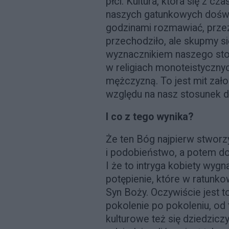
płci. Kultura, która się z c
naszych gatunkowych doświa
godzinami rozmawiać, przez
przechodziło, ale skupmy się
wyznacznikiem naszego stos
w religiach monoteistyczny
mężczyzną. To jest mit zało
względu na nasz stosunek do
I co z tego wynika?
Że ten Bóg najpierw stwor
i podobieństwo, a potem do
I że to intryga kobiety wygna
potępienie, które w ratunko
Syn Boży. Oczywiście jest to
pokolenie po pokoleniu, od t
kulturowe też się dziedziczy