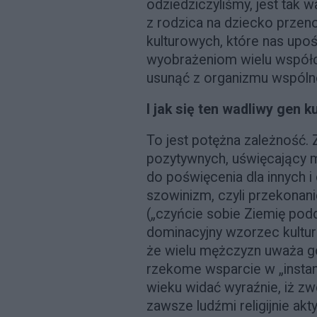
odziedziczyliśmy, jest tak w
z rodzica na dziecko przen
kulturowych, które nas upoś
wyobrażeniom wielu współcz
usunąć z organizmu wspólno
I jak się ten wadliwy gen 
To jest potężna zależność. 
pozytywnych, uświęcający
do poświęcenia dla innych 
szowinizm, czyli przekonan
(„czyńcie sobie Ziemię podd
dominacyjny wzorzec kulturo
że wielu mężczyzn uważa go
rzekome wsparcie w „instanc
wieku widać wyraźnie, iż z
zawsze ludźmi religijnie ak