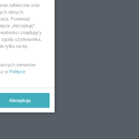
anie odbiorców oraz
nych danych
kacji. Ponieważ
ięcie „Akceptuję”.
ywatności znajdujący
ą zgody użytkownika,
 tylko na tej
 naszych serwisów
esz w
Polityce
Akceptuję