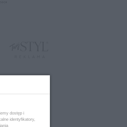
CZOCH
emy dostęp i
lne identyfikatory,
iania