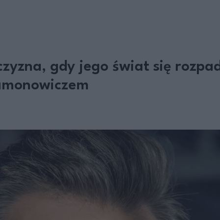
żczyzna, gdy jego świat się roz
ramonowiczem