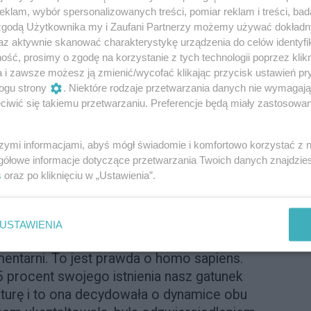
awczego.
klam, wybór spersonalizowanych treści, pomiar reklam i treści, bad
 zgodą Użytkownika my i Zaufani Partnerzy możemy używać dokład
e tylko mężczyzny, przecież bezradność
az aktywnie skanować charakterystykę urządzenia do celów identyfi
an ogólnoczłowieczy. Powiem pani zresztą,
ść, prosimy o zgodę na korzystanie z tych technologii poprzez klikn
z większym krytycyzmem przyglądam się
a i zawsze możesz ją zmienić/wycofać klikając przycisk ustawień pr
mpie genderyzacji homo sapiens
ogu strony
. Niektóre rodzaje przetwarzania danych nie wymagaj
iwić się takiemu przetwarzaniu. Preferencje będą miały zastosowanie
icznego. Coraz silniejsza atomizacja ludzi
rzybliża nas do rozumienia samych siebie,
 rzeczy kobiety i mężczyźni przeżywają
szymi informacjami, abyś mógł świadomie i komfortowo korzystać z
gółowe informacje dotyczące przetwarzania Twoich danych znajdzi
s
oraz po kliknięciu w „Ustawienia”.
konywać radykalnej polaryzacji, z której
USTAWIENIA
epszą czy gorszą płeć. Oddzielnie jesteśmy
entarni. To jest prawda o homo sapiens.
5 procent swojego istnienia nasz gatunek
turę i to ona decydowała o dynamice obu