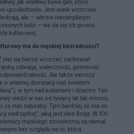
adliwy, jak wadliwy bywa gen, który
osi upośledzenia. Jest wiele wzorców
ledzają, ale – wbrew niecierpliwym
esnych ludzi – nie da się ich prosto
ty kulturowej.
kulturowy ma do męskiej bezradności?
Z niej się bierze wzorzec zachowań
 męską odwagę, waleczność, gotowość
i odpowiedzialność. Ale także samczy
ie o własnej dominacji nad światem
aną”), w tym nad kobietami i dziećmi. Ten
wy siedzi w nas od tysięcy lat tak mocno,
 za stan naturalny. Tym bardziej że ma on
ji nadrzędnej”, jaką jest idea Boga. W XXI
wolennicy męskiego szowinizmu są niemal
tywnymi bez względu na to, którą