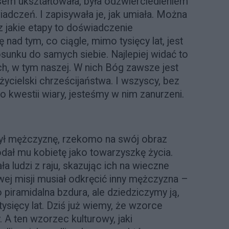
zasem ukształtowała, była odzwierciedleniem
dczeń. I zapisywała je, jak umiała. Można
 jakie etapy to doświadczenie
 nad tym, co ciągle, mimo tysięcy lat, jest
unku do samych siebie. Najlepiej widać to
ch, w tym naszej. W nich Bóg zawsze jest
życielski chrześcijaństwa. I wszyscy, bez
 kwestii wiary, jesteśmy w nim zanurzeni.
zył mężczyznę, rzekomo na swój obraz
dał mu kobietę jako towarzyszkę życia.
ła ludzi z raju, skazując ich na wieczne
wej misji musiał odkręcić inny mężczyzna –
 piramidalna bzdura, ale dziedziczymy ją,
ysięcy lat. Dziś już wiemy, że wzorce
. A ten wzorzec kulturowy, jaki