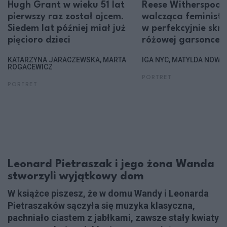
Hugh Grant w wieku 51 lat
Reese Witherspoon
pierwszy raz został ojcem.
walcząca feminist
Siedem lat później miał już
w perfekcyjnie skro
pięcioro dzieci
różowej garsonce
KATARZYNA JARACZEWSKA, MARTA
IGA NYC, MATYLDA NOWA
ROGACEWICZ
PORTRET
PORTRET
Leonard Pietraszak i jego żona Wanda
stworzyli wyjątkowy dom
W książce piszesz, że w domu Wandy i Leonarda
Pietraszaków sączyła się muzyka klasyczna,
pachniało ciastem z jabłkami, zawsze stały kwiaty