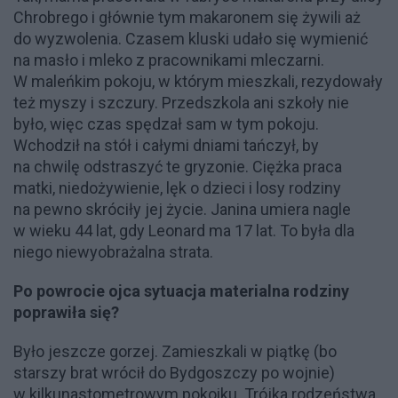
Chrobrego i głównie tym makaronem się żywili aż
do wyzwolenia. Czasem kluski udało się wymienić
na masło i mleko z pracownikami mleczarni.
W maleńkim pokoju, w którym mieszkali, rezydowały
też myszy i szczury. Przedszkola ani szkoły nie
było, więc czas spędzał sam w tym pokoju.
Wchodził na stół i całymi dniami tańczył, by
na chwilę odstraszyć te gryzonie. Ciężka praca
matki, niedożywienie, lęk o dzieci i losy rodziny
na pewno skróciły jej życie. Janina umiera nagle
w wieku 44 lat, gdy Leonard ma 17 lat. To była dla
niego niewyobrażalna strata.
Po powrocie ojca sytuacja materialna rodziny
poprawiła się?
Było jeszcze gorzej. Zamieszkali w piątkę (bo
starszy brat wrócił do Bydgoszczy po wojnie)
w kilkunastometrowym pokoiku. Trójka rodzeństwa,