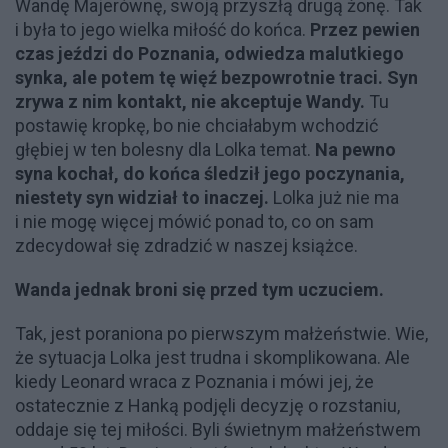
Wandę Majerównę, swoją przyszłą drugą żonę. Tak
i była to jego wielka miłość do końca.
Przez pewien
czas jeździ do Poznania, odwiedza malutkiego
synka, ale potem tę więź bezpowrotnie traci. Syn
zrywa z nim kontakt, nie akceptuje Wandy.
Tu
postawię kropkę, bo nie chciałabym wchodzić
głębiej w ten bolesny dla Lolka temat.
Na pewno
syna kochał, do końca śledził jego poczynania,
niestety syn widział to inaczej.
Lolka już nie ma
i nie mogę więcej mówić ponad to, co on sam
zdecydował się zdradzić w naszej książce.
Wanda jednak broni się przed tym uczuciem.
Tak, jest poraniona po pierwszym małżeństwie. Wie,
że sytuacja Lolka jest trudna i skomplikowana. Ale
kiedy Leonard wraca z Poznania i mówi jej, że
ostatecznie z Hanką podjęli decyzję o rozstaniu,
oddaje się tej miłości. Byli świetnym małżeństwem