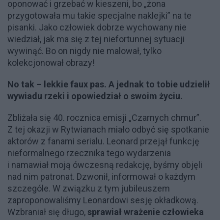
oponować i grzebać w kieszeni, bo „żona
przygotowała mu takie specjalne naklejki” na te
pisanki. Jako człowiek dobrze wychowany nie
wiedział, jak ma się z tej niefortunnej sytuacji
wywinąć. Bo on nigdy nie malował, tylko
kolekcjonował obrazy!
No tak – lekkie faux pas. A jednak to tobie udzielił
wywiadu rzeki i opowiedział o swoim życiu.
Zbliżała się 40. rocznica emisji „Czarnych chmur”.
Z tej okazji w Rytwianach miało odbyć się spotkanie
aktorów z fanami serialu. Leonard przejął funkcję
nieformalnego rzecznika tego wydarzenia
i namawiał moją ówczesną redakcję, byśmy objęli
nad nim patronat. Dzwonił, informował o każdym
szczególe. W związku z tym jubileuszem
zaproponowaliśmy Leonardowi sesję okładkową.
Wzbraniał się długo,
sprawiał wrażenie człowieka