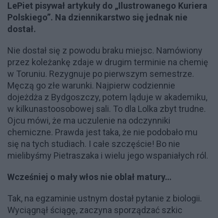
LePiet pisywał artykuły do „Ilustrowanego Kuriera
Polskiego”. Na dziennikarstwo się jednak nie
dostał.
Nie dostał się z powodu braku miejsc. Namówiony
przez koleżankę zdaje w drugim terminie na chemię
w Toruniu. Rezygnuje po pierwszym semestrze.
Męczą go złe warunki. Najpierw codziennie
dojeżdża z Bydgoszczy, potem ląduje w akademiku,
w kilkunastoosobowej sali. To dla Lolka zbyt trudne.
Ojcu mówi, że ma uczulenie na odczynniki
chemiczne. Prawda jest taka, że nie podobało mu
się na tych studiach. I całe szczęście! Bo nie
mielibyśmy Pietraszaka i wielu jego wspaniałych ról.
Wcześniej o mały włos nie oblał matury…
Tak, na egzaminie ustnym dostał pytanie z biologii.
Wyciągnął ściągę, zaczyna sporządzać szkic