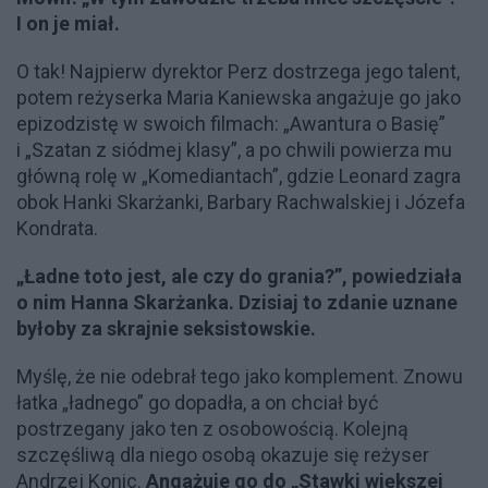
I on je miał.
O tak! Najpierw dyrektor Perz dostrzega jego talent,
potem reżyserka Maria Kaniewska angażuje go jako
epizodzistę w swoich filmach: „Awantura o Basię”
i „Szatan z siódmej klasy”, a po chwili powierza mu
główną rolę w „Komediantach”, gdzie Leonard zagra
obok Hanki Skarżanki, Barbary Rachwalskiej i Józefa
Kondrata.
„Ładne toto jest, ale czy do grania?”, powiedziała
o nim Hanna Skarżanka. Dzisiaj to zdanie uznane
byłoby za skrajnie seksistowskie.
Myślę, że nie odebrał tego jako komplement. Znowu
łatka „ładnego” go dopadła, a on chciał być
postrzegany jako ten z osobowością. Kolejną
szczęśliwą dla niego osobą okazuje się reżyser
Andrzej Konic.
Angażuje go do „Stawki większej