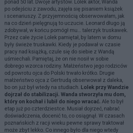
ponad 50 lat. Dwoje artystów. Lolek aktor, Wanda
po odejściu z zawodu, zajęła się pisaniem książek
i scenariuszy. Z przyjemnością obserwowałam, jak
na co dzień pielęgnują to uczucie. Leonard długo ją
zdobywał, w końcu pomógł mu... talerzyk truskawek.
Przez całe życie Lolek pamiętał, by latem w domu
były świeże truskawki. Kiedy je podawał w czasie
pracy nad książką, czule się do siebie z Wandą
uśmiechali. Pamiętaj, że on nie nosił w sobie
dobrego wzorca rodziny. Małżeństwo jego rodziców
od powrotu ojca do Polski trwało krótko. Drugie
małżeństwo ojca z Gertrudą obserwował z daleka,
bo on już był wtedy na studiach.
Lolek przy Wandzie
dojrzał do stabilizacji. Wanda stworzyła mu dom,
który on kochał i lubił do niego wracać.
Ale to był
etap już po czterdziestce. Musiał dojrzeć, nabrać
doświadczenia, docenić to, co osiągnął. W czasach
poznańskich z racji wieku pewne sprawy traktował
może zbyt lekko. Co innego było dla niego wtedy