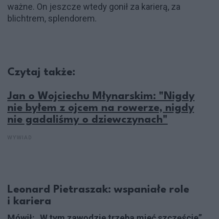
ważne. On jeszcze wtedy gonił za karierą, za
blichtrem, splendorem.
Czytaj także:
Jan o Wojciechu Młynarskim: "Nigdy
nie byłem z ojcem na rowerze, nigdy
nie gadaliśmy o dziewczynach"
WYWIAD
Leonard Pietraszak: wspaniałe role
i kariera
Mówił: „W tym zawodzie trzeba mieć szczęście”.