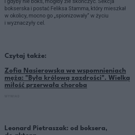
i gdyby nie boks, mógłby źle skończyć. Sekcja
bokserska i postać Feliksa Stamma, który mieszkał
w okolicy, mocno go „spionizowały” w życiu
i wyznaczyły cel.
Czytaj także:
Zofia Nasierowska we wspomnieniach
męża: "Była królową zazdrości". Wielką
miłość przerwała choroba
WYWIAD
Leonard Pietraszak: od boksera,