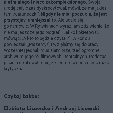
nieśmiałego i nieco zakompleksionego.
Swoją
urodę cały czas dyskredytował, mówił, że ma jakieś
tam „waruneczki”.
Nigdy nie miał poczucia, że jest
przystojny, umniejszał t
o. Ale udało się
go namówić. W Rytwianach wyraziłam zdziwienie, że
nie ma jeszcze jego biografii. Lekko kokietował,
mówiąc: „A kto to będzie czytał?”. W końcu
powiedział: „Piszemy!”, i wzięliśmy się do pracy.
Wcześniej jednak musiałam przejrzeć ogromne
archiwum jego ról filmowych i teatralnych. Podczas
pisania strofował mnie, że jestem wobec niego mało
krytyczna.
Czytaj także:
Elżbieta Lisowska i Andrzej Lisowski