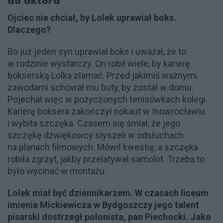
do aktora
Ojciec nie chciał, by Lolek uprawiał boks.
Dlaczego?
Bo już jeden syn uprawiał boks i uważał, że to
w rodzinie wystarczy. On robił wiele, by karierę
bokserską Lolka złamać. Przed jakimiś ważnymi
zawodami schował mu buty, by został w domu.
Pojechał więc w pożyczonych tenisówkach kolegi.
Karierę boksera zakończył nokaut w Inowrocławiu
i wybita szczęka. Czasem się śmiał, że jego
szczękę dźwiękowcy słyszeli w odsłuchach
na planach filmowych. Mówił kwestię, a szczęka
robiła zgrzyt, jakby przelatywał samolot. Trzeba to
było wycinać w montażu.
Lolek miał być dziennikarzem. W czasach liceum
imienia Mickiewicza w Bydgoszczy jego talent
pisarski dostrzegł polonista, pan Piechocki. Jako