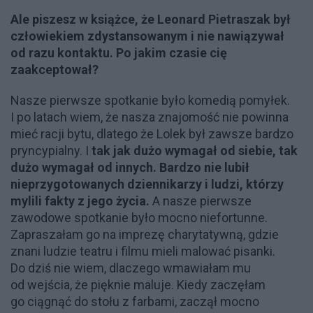
Ale piszesz w książce, że Leonard Pietraszak był
człowiekiem zdystansowanym i nie nawiązywał
od razu kontaktu. Po jakim czasie cię
zaakceptował?
Nasze pierwsze spotkanie było komedią pomyłek.
I po latach wiem, że nasza znajomość nie powinna
mieć racji bytu, dlatego że Lolek był zawsze bardzo
pryncypialny. I
tak jak dużo wymagał od siebie, tak
dużo wymagał od innych. Bardzo nie lubił
nieprzygotowanych dziennikarzy i ludzi, którzy
mylili fakty z jego życia.
A nasze pierwsze
zawodowe spotkanie było mocno niefortunne.
Zapraszałam go na imprezę charytatywną, gdzie
znani ludzie teatru i filmu mieli malować pisanki.
Do dziś nie wiem, dlaczego wmawiałam mu
od wejścia, że pięknie maluje. Kiedy zaczęłam
go ciągnąć do stołu z farbami, zaczął mocno