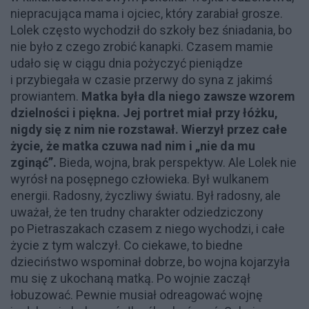
niepracująca mama i ojciec, który zarabiał grosze.
Lolek często wychodził do szkoły bez śniadania, bo
nie było z czego zrobić kanapki. Czasem mamie
udało się w ciągu dnia pożyczyć pieniądze
i przybiegała w czasie przerwy do syna z jakimś
prowiantem.
Matka była dla niego zawsze wzorem
dzielności i piękna. Jej portret miał przy łóżku,
nigdy się z nim nie rozstawał. Wierzył przez całe
życie, że matka czuwa nad nim i „nie da mu
zginąć”.
Bieda, wojna, brak perspektyw. Ale Lolek nie
wyrósł na posępnego człowieka. Był wulkanem
energii. Radosny, życzliwy światu. Był radosny, ale
uważał, że ten trudny charakter odziedziczony
po Pietraszakach czasem z niego wychodzi, i całe
życie z tym walczył. Co ciekawe, to biedne
dzieciństwo wspominał dobrze, bo wojna kojarzyła
mu się z ukochaną matką. Po wojnie zaczął
łobuzować. Pewnie musiał odreagować wojnę