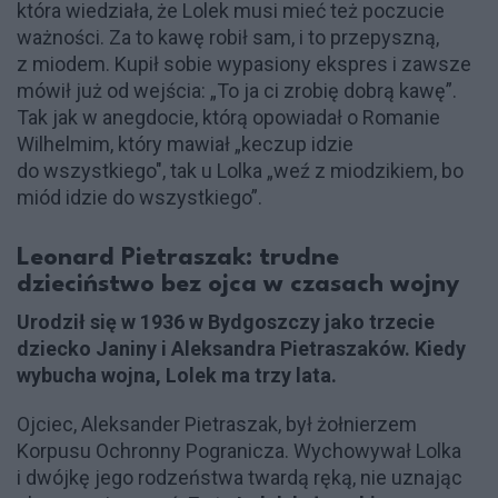
która wiedziała, że Lolek musi mieć też poczucie
ważności. Za to kawę robił sam, i to przepyszną,
z miodem. Kupił sobie wypasiony ekspres i zawsze
mówił już od wejścia: „To ja ci zrobię dobrą kawę”.
Tak jak w anegdocie, którą opowiadał o Romanie
Wilhelmim, który mawiał „keczup idzie
do wszystkiego", tak u Lolka „weź z miodzikiem, bo
miód idzie do wszystkiego”.
Leonard Pietraszak: trudne
dzieciństwo bez ojca w czasach wojny
Urodził się w 1936 w Bydgoszczy jako trzecie
dziecko Janiny i Aleksandra Pietraszaków. Kiedy
wybucha wojna, Lolek ma trzy lata.
Ojciec, Aleksander Pietraszak, był żołnierzem
Korpusu Ochronny Pogranicza. Wychowywał Lolka
i dwójkę jego rodzeństwa twardą ręką, nie uznając