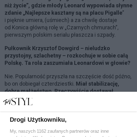
niż życie”, gdzie młody Leonard wypowiada słynne
zdanie „Najlepsze kasztany są na placu Pigalle
”
i pięknie umiera, (uśmiech) a za chwilę dostaje
od Konica główną rolę w „Czarnych chmurach”,
pierwszym polskim serialu płaszcza i szpady.
Pułkownik Krzysztof Dowgird – nieludzko
przystojny, szlachetny – rozkochuje w sobie całą
Polskę. Ta rola zaszumiała Leonardowi w głowie?
Nie. Popularność przyszła na szczęście dość późno,
bo on dobiegał czterdziestki.
Miał stabilizację,
dobre małżeństwo. Rzeczywiście dostawał
tysiące listów od kobiet, które wyznawały mu
miłość, składały oferty matrymonialne, wysyłały
swoje wymiary.
Dostawał propozycje spotkań,
Drogi Użytkowniku,
zapewnienia, że wielbicielka może natychmiast
do niego przyjechać. Był rozpoznawalny na ulicy
My, naszych 1162 zaufanych partnerów oraz inne
i ludzie krzyczeli za nim: „panie pułkowniku