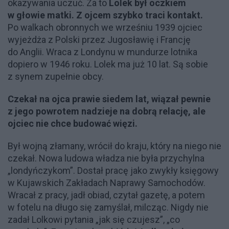
okazywania uczuć. Za to
Lolek był oczkiem
w głowie matki. Z ojcem szybko traci kontakt.
Po walkach obronnych we wrześniu 1939 ojciec
wyjeżdża z Polski przez Jugosławię i Francję
do Anglii. Wraca z Londynu w mundurze lotnika
dopiero w 1946 roku. Lolek ma już 10 lat. Są sobie
z synem zupełnie obcy.
Czekał na ojca prawie siedem lat, wiązał pewnie
z jego powrotem nadzieje na dobrą relację, ale
ojciec nie chce budować więzi.
Był wojną złamany, wrócił do kraju, który na niego nie
czekał. Nowa ludowa władza nie była przychylna
„londyńczykom”. Dostał pracę jako zwykły księgowy
w Kujawskich Zakładach Naprawy Samochodów.
Wracał z pracy, jadł obiad, czytał gazetę, a potem
w fotelu na długo się zamyślał, milcząc. Nigdy nie
zadał Lolkowi pytania „jak się czujesz”, „co