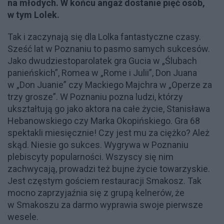
na młodych. W końcu angaż dostanie pięć osób,
w tym Lolek.
Tak i zaczynają się dla Lolka fantastyczne czasy.
Sześć lat w Poznaniu to pasmo samych sukcesów.
Jako dwudziestoparolatek gra Gucia w „Ślubach
panieńskich”, Romea w „Rome i Julii”, Don Juana
w „Don Juanie” czy Mackiego Majchra w „Operze za
trzy grosze”. W Poznaniu pozna ludzi, którzy
ukształtują go jako aktora na całe życie, Stanisława
Hebanowskiego czy Marka Okopińskiego. Gra 68
spektakli miesięcznie! Czy jest mu za ciężko? Ależ
skąd. Niesie go sukces. Wygrywa w Poznaniu
plebiscyty popularności. Wszyscy się nim
zachwycają, prowadzi też bujne życie towarzyskie.
Jest częstym gościem restauracji Smakosz. Tak
mocno zaprzyjaźnia się z grupą kelnerów, że
w Smakoszu za darmo wyprawia swoje pierwsze
wesele.