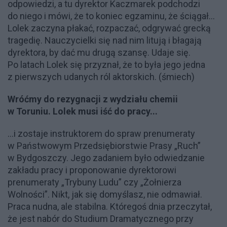
odpowiedzi, a tu dyrektor Kaczmarek podchodzi
do niego i mówi, że to koniec egzaminu, że ściągał...
Lolek zaczyna płakać, rozpaczać, odgrywać grecką
tragedię. Nauczycielki się nad nim litują i błagają
dyrektora, by dać mu drugą szansę. Udaje się.
Po latach Lolek się przyznał, że to była jego jedna
z pierwszych udanych ról aktorskich. (śmiech)
Wróćmy do rezygnacji z wydziału chemii
w Toruniu. Lolek musi iść do pracy...
...i zostaje instruktorem do spraw prenumeraty
w Państwowym Przedsiębiorstwie Prasy „Ruch”
w Bydgoszczy. Jego zadaniem było odwiedzanie
zakładu pracy i proponowanie dyrektorowi
prenumeraty „Trybuny Ludu” czy „Żołnierza
Wolności”. Nikt, jak się domyślasz, nie odmawiał.
Praca nudna, ale stabilna. Któregoś dnia przeczytał,
że jest nabór do Studium Dramatycznego przy