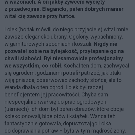
w wazonach. A on jakby żywcem wycięty
z przedwojnia. Elegancki, pełen dobrych manier
witał cię zawsze przy furtce.
Lolek (bo tak mówili do niego przyjaciele) witał mnie
zawsze elegancko ubrany. Ogolony, wypachniony,
w garniturowych spodniach i koszuli.
Nigdy nie
pozwalał sobie na bylejakość, przyłapanie go na
chwili słabości. Był niesamowicie profesjonalny
we wszystkim, co robił
. Kochał ten dom, zachwycał
się ogrodem, godzinami potrafił patrzeć, jak ptaki
wiją gniazda, obserwować zachody słońca, ale to
Wanda dbała o ten ogród. Lolek był raczej
beneficjentem jej pracowitości. Chyba sam
niespecjalnie rwał się do prac ogrodowych.
(uśmiech) Ich dom był pełen obrazów, które oboje
kolekcjonowali, bibelotów i książek. Wanda też
fantastycznie gotowała, dopuszczając Lolka
do doprawiania potraw – była w tym mądrość żony,