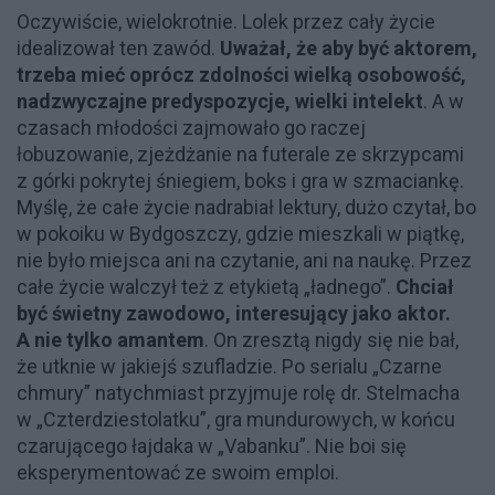
Oczywiście, wielokrotnie. Lolek przez cały życie
idealizował ten zawód.
Uważał, że aby być aktorem,
trzeba mieć oprócz zdolności wielką osobowość,
nadzwyczajne predyspozycje, wielki intelekt
. A w
czasach młodości zajmowało go raczej
łobuzowanie, zjeżdżanie na futerale ze skrzypcami
z górki pokrytej śniegiem, boks i gra w szmaciankę.
Myślę, że całe życie nadrabiał lektury, dużo czytał, bo
w pokoiku w Bydgoszczy, gdzie mieszkali w piątkę,
nie było miejsca ani na czytanie, ani na naukę. Przez
całe życie walczył też z etykietą „ładnego”.
Chciał
być świetny zawodowo, interesujący jako aktor.
A nie tylko amantem
. On zresztą nigdy się nie bał,
że utknie w jakiejś szufladzie. Po serialu „Czarne
chmury” natychmiast przyjmuje rolę dr. Stelmacha
w „Czterdziestolatku”, gra mundurowych, w końcu
czarującego łajdaka w „Vabanku”. Nie boi się
eksperymentować ze swoim emploi.