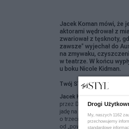
Jacek Koman mówi, że je
aktorami wędrował z mia
zwariował z tęsknoty, g
zawsze" wyjechał do Aust
na zmywaku, czyszczeni
w teatrze. W końcu wypły
u boku Nicole Kidman.
Twój STYL: Długo leci się z
Jacek Koman:
Kiedyś podró
przez Dubaj albo Abu Dhabi,
Drogi Użytkow
jadę na plan. Ale zegar biolo
My, naszych 1162 zau
o trzeciej w nocy i snuję po
przechowujemy informa
od „powitania słońca” po „ś
standardowe informac