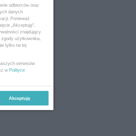
anie odbiorców oraz
nych danych
kacji. Ponieważ
ięcie „Akceptuję”.
ywatności znajdujący
ą zgody użytkownika,
 tylko na tej
 naszych serwisów
esz w
Polityce
Akceptuję