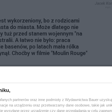
Jacek K
FOT.
st wykorzeniony, bo z rodzicami
sta do miasta. Może dlatego nie
dy tuż przed stanem wojennym "na
ralii. A łatwo nie było: praca
e basenów, po latach mała rólka
nął. Choćby w filmie "Moulin Rouge"
 Australii do Polski?
ż trwała 36 godzin z przesiadkami. Teraz,
 tylko dobę. Czasem więc prosto z lotniska
niku,
giczny przestawia się kilka dni. Budzę się
fanych partnerów oraz inne podmioty z Wydawnictwa Bauer uzyskuj
 domu. Czytam książki albo robię sesję jogi,
cje na urządzeniu oraz przetwarzamy dane osobowe, takie jak unika
avasanę”.
je wysyłane przez urządzenie czy dane przeglądania w celu zapewn