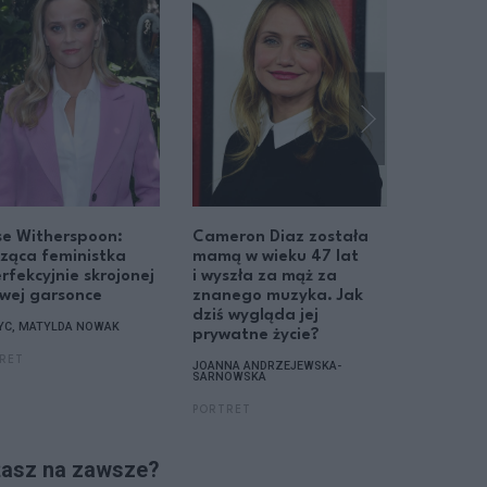
se Witherspoon:
Cameron Diaz została
Hayden 
ząca feministka
mamą w wieku 47 lat
była pa
rfekcyjnie skrojonej
i wyszła za mąż za
pięściar
wej garsonce
znanego muzyka. Jak
Kijowa W
dziś wygląda jej
opowied
NYC, MATYLDA NOWAK
prywatne życie?
uzależni
które st
RET
JOANNA ANDRZEJEWSKA-
SARNOWSKA
MATYLDA 
PORTRET
NEWS
dżasz na zawsze?