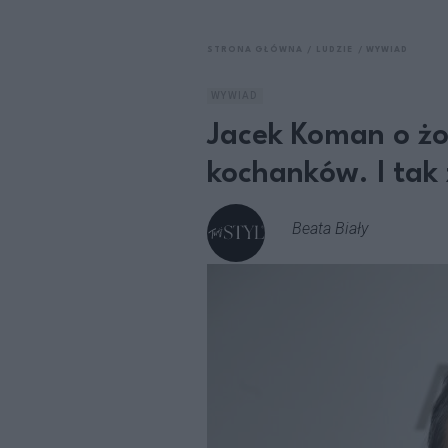
STRONA GŁÓWNA
LUDZIE
WYWIAD
WYWIAD
Jacek Koman o żo
kochanków. I tak 
Beata Biały