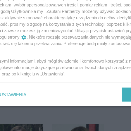
klam, wybór spersonalizowanych treści, pomiar reklam i treści, bad
 zgodą Użytkownika my i Zaufani Partnerzy możemy używać dokład
az aktywnie skanować charakterystykę urządzenia do celów identyfi
ść, prosimy o zgodę na korzystanie z tych technologii poprzez klikn
 oczekiwania. Niesłusznie", Helen Fielding
a i zawsze możesz ją zmienić/wycofać klikając przycisk ustawień pr
ogu strony
. Niektóre rodzaje przetwarzania danych nie wymagaj
iwić się takiemu przetwarzaniu. Preferencje będą miały zastosowanie
szymi informacjami, abyś mógł świadomie i komfortowo korzystać z
k daleko? Po debiucie
u Machulskiego
gółowe informacje dotyczące przetwarzania Twoich danych znajdzi
ery...
s
oraz po kliknięciu w „Ustawienia”.
asną się drzwi do wolności. Był przecież
k później klatka się zamknęła.
USTAWIENIA