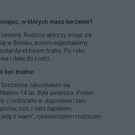
, miejsc, w których
masz korzenie?
eniony. Rodzice aktorzy wciąż się
się w Bielsku, potem wyjechaliśmy
został dyrektorem teatru. Po roku
na i dalej do Łodzi.
o być trudne.
Szczecina zakochałem się.
 Miałem 14 lat. Była awantura. Potem
my z rodzicami w Jugosławii i tam
ipisów, coś z nimi zapaliłem
e jadę z wami”, oświadczyłem rodzicom.