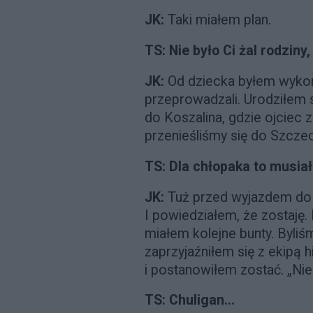
JK:
Taki miałem plan.
TS: Nie było Ci żal rodziny
JK:
Od dziecka byłem wykorz
przeprowadzali. Urodziłem 
do Koszalina, gdzie ojciec 
przenieśliśmy się do Szczeci
TS: Dla chłopaka to musiał
JK:
Tuż przed wyjazdem do 
I powiedziałem, że zostaję.
miałem kolejne bunty. Byliś
zaprzyjaźniłem się z ekipą h
i postanowiłem zostać. „Ni
TS: Chuligan...