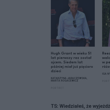
Hugh Grant w wieku 51
Ree
lat pierwszy raz został
walc
ojcem. Siedem lat
w pe
później miał już pięcioro
różo
dzieci
IGA 
KATARZYNA JARACZEWSKA,
MARTA ROGACEWICZ
PORT
PORTRET
TS: Wiedziałeś, że wyjeż