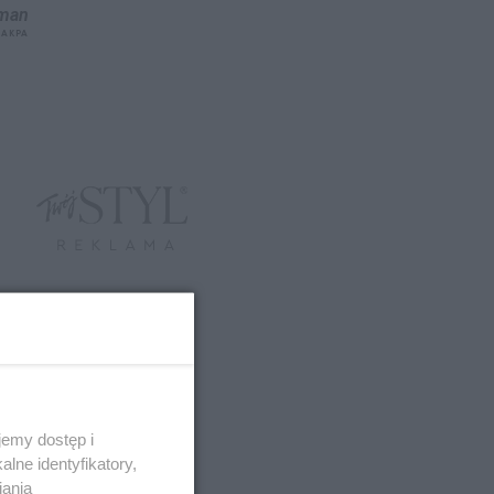
oman
 AKPA
emy dostęp i
lne identyfikatory,
iania