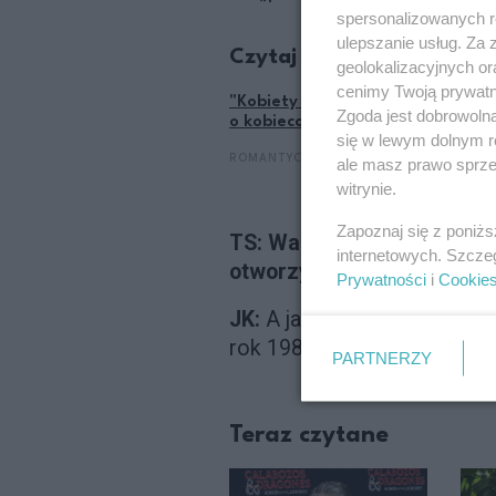
spersonalizowanych re
ulepszanie usług. Za
Czytaj także:
geolokalizacyjnych or
cenimy Twoją prywatno
"Kobiety w pewnym wieku obniżają
Zgoda jest dobrowoln
o kobiecości po pięćdziesiątce
się w lewym dolnym r
ROMANTYCZNE
ale masz prawo sprzec
witrynie.
Zapoznaj się z poniż
TS: Warto było uciekać ta
internetowych. Szcze
otworzyły się drzwi do kari
Prywatności
i
Cookie
JK:
A ja się bałem, że zatrz
rok 1980. I rzeczywiście, ro
PARTNERZY
Teraz czytane