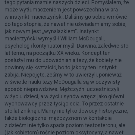
tego pytania mamie naszych dzieci. Pomyślałem, że
może wytłumaczeniem jest powszechna wiara
w instynkt macierzyński. Daliśmy go sobie wmówić
do tego stopnia, że nawet nie uświadamiamy sobie,
jak nowym jest „wynalazkiem”. Instynkt
macierzyński wymyślił William McDougall,
psycholog i kontynuator myśli Darwina, zaledwie sto
lat temu, na początku XX wieku. Koncept ten
posłużył mu do udowadniania tezy, że kobiety nie
powinny się kształcić, bo to jakoby ten instynkt
zabija. Niepojęte, żeśmy w to uwierzyli, ponieważ
w świetle nauki tezy McDougalla są w oczywisty
sposób nieprawdziwe. Mężczyźni uczestniczyli
w życiu dzieci, a w życiu synów wręcz jako główni
wychowawcy przez tysiąclecia. To przez ostatnie
sto lat zniknęli. Mamy nie tylko dowody historyczne,
także biologiczne: mężczyznom w kontakcie
z dziećmi nie tylko spada poziom testosteronu, ale
(jak kobietom) rośnie poziom oksytocyny, a nawet