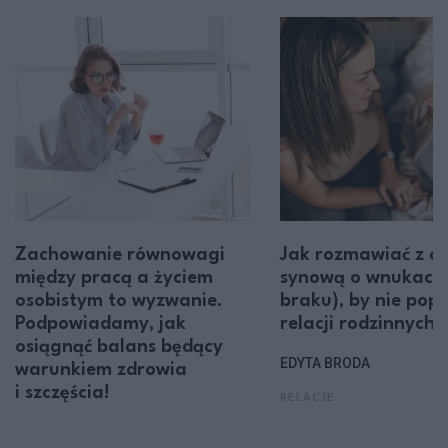
Zachowanie równowagi
Jak rozmawiać z có
między pracą a życiem
synową o wnukach (
osobistym to wyzwanie.
braku), by nie pop
Podpowiadamy, jak
relacji rodzinnych?
osiągnąć balans będący
EDYTA BRODA
warunkiem zdrowia
i szczęścia!
RELACJE