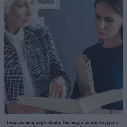
"Teściowa mną pogardzała. Nie mogła znieść, że jej syn