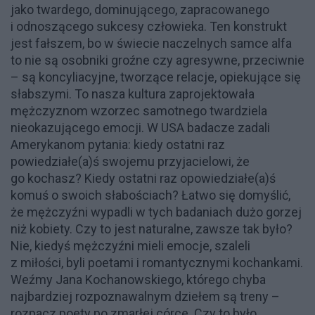
jako twardego, dominującego, zapracowanego
i odnoszącego sukcesy człowieka. Ten konstrukt
jest fałszem, bo w świecie naczelnych samce alfa
to nie są osobniki groźne czy agresywne, przeciwnie
– są koncyliacyjne, tworzące relacje, opiekujące się
słabszymi. To nasza kultura zaprojektowała
mężczyznom wzorzec samotnego twardziela
nieokazującego emocji. W USA badacze zadali
Amerykanom pytania: kiedy ostatni raz
powiedziałe(a)ś swojemu przyjacielowi, że
go kochasz? Kiedy ostatni raz opowiedziałe(a)ś
komuś o swoich słabościach? Łatwo się domyślić,
że mężczyźni wypadli w tych badaniach dużo gorzej
niż kobiety. Czy to jest naturalne, zawsze tak było?
Nie, kiedyś mężczyźni mieli emocje, szaleli
z miłości, byli poetami i romantycznymi kochankami.
Weźmy Jana Kochanowskiego, którego chyba
najbardziej rozpoznawalnym dziełem są treny –
rozpacz poety po zmarłej córce. Czy to było