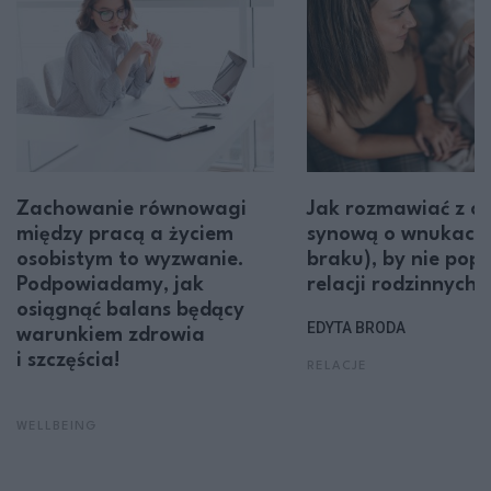
Zachowanie równowagi
Jak rozmawiać z có
między pracą a życiem
synową o wnukach (
osobistym to wyzwanie.
braku), by nie pop
Podpowiadamy, jak
relacji rodzinnych?
osiągnąć balans będący
EDYTA BRODA
warunkiem zdrowia
i szczęścia!
RELACJE
WELLBEING