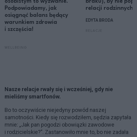
osobistym to wyzwanie.
braku), by nie pop
Podpowiadamy, jak
relacji rodzinnych?
osiągnąć balans będący
EDYTA BRODA
warunkiem zdrowia
i szczęścia!
RELACJE
WELLBEING
Nasze relacje rwały się i wcześniej, gdy nie
mieliśmy smartfonów.
Bo to oczywiście niejedyny powód naszej
samotności. Kiedy się rozwodziłem, sędzia zapytała
mnie: „Jak pan pogodzi obowiązki zawodowe
i rodzicielskie?”. Zastanowiło mnie to, bo nie zadała