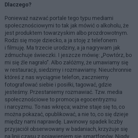
Dlaczego?
Ponieważ nazwać portale tego typu mediami
społecznościowymi to tak jak mówić o alkoholu, że
jest produktem towarzyskim albo prozdrowotnym.
Rodzi się moje dziecko, a ja stoję z telefonem
i filmuję. Ma trzecie urodziny, a ja nagrywam jak
zdmuchuje świeczki. I jeszcze mówię: „Powtórz, bo
mi się źle nagrało”. Albo załóżmy, że umawiamy się
w restauracji, siedzimy i rozmawiamy. Nieuchronnie
któreś z nas wyciągnie telefon, zaczniemy
fotografować siebie i posiłki, tagować, gdzie
jesteśmy. Przestaniemy rozmawiać. Tzw. media
społecznościowe to promocja egocentryzmu
i narcyzmu. To nas wkręca; ważne staje się to, co
można pokazać, opublikować, a nie to, co się dzieje
między nami naprawdę. Lawinowy spadek liczby
przyjaciół obserwowany w badaniach, krzyżuje się
na linii czasu z pojawieniem się smartfonów. Nigdy