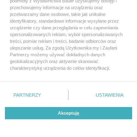
podmioty z Wydawnictwa Bauer uzyskujemy dostęp i
Kontrolujący partner zakłada maskę opiekuna: "Troszczę
się o ciebie. Wolisz być ignorowana!?"
przechowujemy informacje na urządzeniu oraz
przetwarzamy dane osobowe, takie jak unikalne
MAŁGORZATA MALINOWSKA
identyfikatory, standardowe informacje wysyłane przez
urządzenie czy dane przeglądania w celu zapewniania
RELACJE
spersonalizowanych reklam, wybór spersonalizowanych
treści, pomiar reklam i treści, badanie odbiorców oraz
ulepszanie usług. Za zgodą Użytkownika my i Zaufani
Partnerzy możemy używać dokładnych danych
geolokalizacyjnych oraz aktywnie skanować
charakterystykę urządzenia do celów identyfikacji.
Ponieważ cenimy Twoją prywatność, prosimy o zgodę na
korzystanie z tych technologii poprzez kliknięcie
„Akceptuję”. Zgoda jest dobrowolna i zawsze możesz ją
KONTAKT
REKLAMA
REDAKCJA
zmienić/wycofać klikając przycisk ustawień prywatności
PARTNERZY
USTAWIENIA
znajdujący się w lewym dolnym rogu strony
. Niektóre
REGULAMIN SERWISU
POLITYKA PRYWATNOŚCI
rodzaje przetwarzania danych nie wymagają zgody
Akceptuję
MAPA SERWISU
użytkownika, ale masz prawo sprzeciwić się takiemu
5 rzeczy, których narcyz oczekuje od
przetwarzaniu. Preferencje będą miały zastosowanie tylko
innych, ale sam rzadko daje je w zamian
na tej witrynie.