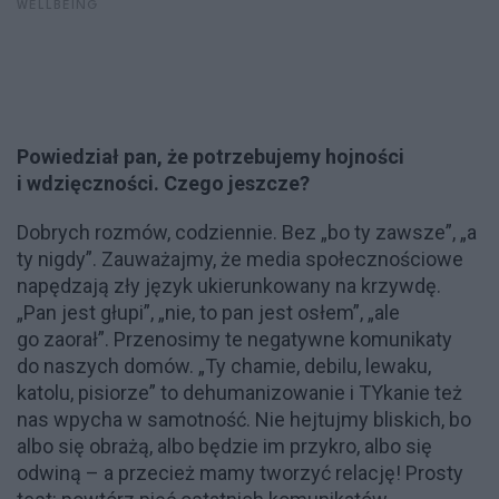
WELLBEING
Powiedział pan, że potrzebujemy hojności
i wdzięczności. Czego jeszcze?
Dobrych rozmów, codziennie. Bez „bo ty zawsze”, „a
ty nigdy”. Zauważajmy, że media społecznościowe
napędzają zły język ukierunkowany na krzywdę.
„Pan jest głupi”, „nie, to pan jest osłem”, „ale
go zaorał”. Przenosimy te negatywne komunikaty
do naszych domów. „Ty chamie, debilu, lewaku,
katolu, pisiorze” to dehumanizowanie i TYkanie też
nas wpycha w samotność. Nie hejtujmy bliskich, bo
albo się obrażą, albo będzie im przykro, albo się
odwiną – a przecież mamy tworzyć relację! Prosty