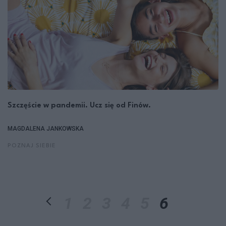
Szczęście w pandemii. Ucz się od Finów.
MAGDALENA JANKOWSKA
POZNAJ SIEBIE
1
2
3
4
5
6