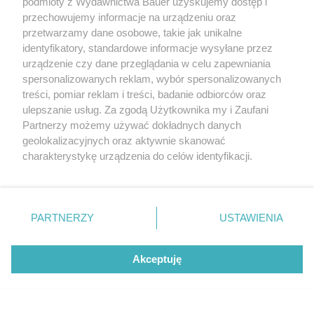
podmioty z Wydawnictwa Bauer uzyskujemy dostęp i
przechowujemy informacje na urządzeniu oraz
przetwarzamy dane osobowe, takie jak unikalne
identyfikatory, standardowe informacje wysyłane przez
urządzenie czy dane przeglądania w celu zapewniania
spersonalizowanych reklam, wybór spersonalizowanych
treści, pomiar reklam i treści, badanie odbiorców oraz
ulepszanie usług. Za zgodą Użytkownika my i Zaufani
Partnerzy możemy używać dokładnych danych
geolokalizacyjnych oraz aktywnie skanować
charakterystykę urządzenia do celów identyfikacji.
Ponieważ cenimy Twoją prywatność, prosimy o zgodę na
korzystanie z tych technologii poprzez kliknięcie
„Akceptuję”. Zgoda jest dobrowolna i zawsze możesz ją
Filmy biograficzne: Hamilton (2020)
zmienić/wycofać klikając przycisk ustawień prywatności
PARTNERZY
USTAWIENIA
znajdujący się w lewym dolnym rogu strony
. Niektóre
Film jest nagraniem musicalu (z 2015 roku) pod tym
rodzaje przetwarzania danych nie wymagają zgody
samym tytułem, który zrobił fenomenalną karierę
Akceptuję
użytkownika, ale masz prawo sprzeciwić się takiemu
na Broadwayu i opowiada biografię Alexandra
Netflix z mocnymi premierami. Oto 3
przetwarzaniu. Preferencje będą miały zastosowanie tylko
Hamiltona, jednego z Ojców Założycieli Stanów
najlepsze seriale obyczajowe sierpnia
na tej witrynie.
Zjednoczonych. Film nie jest stricte biografią, ale