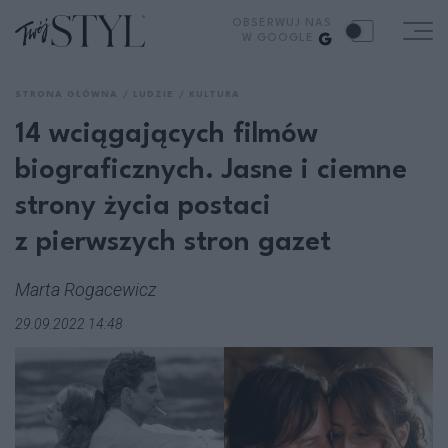
OBSERWUJ NAS
W GOOGLE
STRONA GŁÓWNA
LUDZIE
KULTURA
14 wciągających filmów
biograficznych. Jasne i ciemne
strony życia postaci
z pierwszych stron gazet
Marta Rogacewicz
29.09.2022 14:48