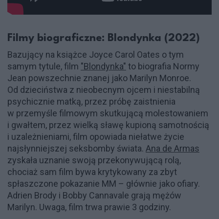
Filmy biograficzne: Blondynka (2022)
Bazujący na książce Joyce Carol Oates o tym
samym tytule, film
"Blondynka"
to biografia Normy
Jean powszechnie znanej jako Marilyn Monroe.
Od dzieciństwa z nieobecnym ojcem i niestabilną
psychicznie matką, przez próbę zaistnienia
w przemyśle filmowym skutkującą molestowaniem
i gwałtem, przez wielką sławę kupioną samotnością
i uzależnieniami, film opowiada niełatwe życie
najsłynniejszej seksbomby świata.
Ana de Armas
zyskała uznanie swoją przekonywującą rolą,
chociaż sam film bywa krytykowany za zbyt
spłaszczone pokazanie MM – głównie jako ofiary.
Adrien Brody i Bobby Cannavale grają mężów
Marilyn. Uwaga, film trwa prawie 3 godziny.