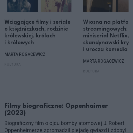
Wciągające filmy i seriale
Wiosna na platfo
o księżniczkach, rodzinie
streamingowych: g
królewskiej, królach
miniserial Netflix,
i królowych
skandynawski krym
i urocza komedia
MARTA ROGACEWICZ
MARTA ROGACEWICZ
KULTURA
KULTURA
Filmy biograficzne: Oppenhaimer
(2023)
Biograficzny film o ojcu bomby atomowej J. Robert
Oppenheimerze zgromadził plejadę gwiazd i zdobył