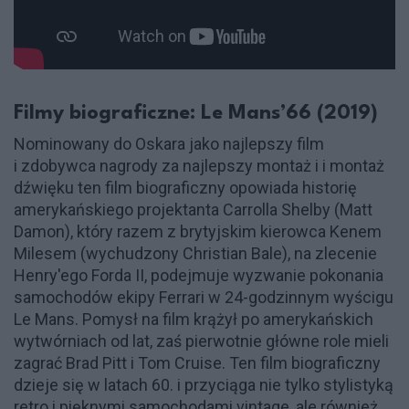
Filmy biograficzne: Le Mans’66 (2019)
Nominowany do Oskara jako najlepszy film
i zdobywca nagrody za najlepszy montaż i i montaż
dźwięku ten film biograficzny opowiada historię
amerykańskiego projektanta Carrolla Shelby (Matt
Damon), który razem z brytyjskim kierowca Kenem
Milesem (wychudzony Christian Bale), na zlecenie
Henry'ego Forda II, podejmuje wyzwanie pokonania
samochodów ekipy Ferrari w 24-godzinnym wyścigu
Le Mans. Pomysł na film krążył po amerykańskich
wytwórniach od lat, zaś pierwotnie główne role mieli
zagrać Brad Pitt i Tom Cruise. Ten film biograficzny
dzieje się w latach 60. i przyciąga nie tylko stylistyką
retro i pięknymi samochodami vintage, ale również