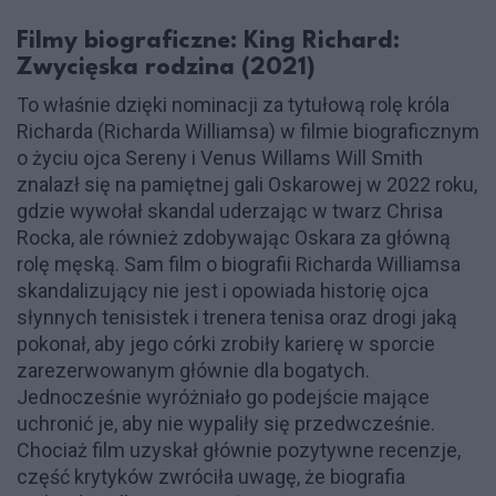
Filmy biograficzne: King Richard:
Zwycięska rodzina (2021)
To właśnie dzięki nominacji za tytułową rolę króla
Richarda (Richarda Williamsa) w filmie biograficznym
o życiu ojca Sereny i Venus Willams Will Smith
znalazł się na pamiętnej gali Oskarowej w 2022 roku,
gdzie wywołał skandal uderzając w twarz Chrisa
Rocka, ale również zdobywając Oskara za główną
rolę męską. Sam film o biografii Richarda Williamsa
skandalizujący nie jest i opowiada historię ojca
słynnych tenisistek i trenera tenisa oraz drogi jaką
pokonał, aby jego córki zrobiły karierę w sporcie
zarezerwowanym głównie dla bogatych.
Jednocześnie wyróżniało go podejście mające
uchronić je, aby nie wypaliły się przedwcześnie.
Chociaż film uzyskał głównie pozytywne recenzje,
część krytyków zwróciła uwagę, że biografia