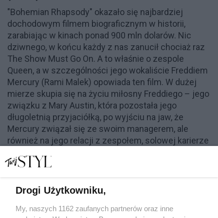
"Bohemian Rhapsody" okazało się najbardziej
dochodowym filmem biograficznym w historii,
zarabiając w kinach ponad 900 mln dolarów. Nic
dziwnego, w końcu każdy z nas zanucił chociaż raz
The Show Must Go On. A to właśnie o zespole
Queen, a w szczególności jego wokaliście Freddiem
Mercury (Rami Malek) opowiada ten film. W dużej
mierze skupia się na życiu miłosny Freddiego – jego
związku z Mary Austin, która pozostała jego
długoletnią przyjaciółką, po wyjściu na jaw, że
Mercury związał się ze swoim managerem, ale
również na jego relacji z zespołem, solowej karierze
i śmiertelnej chorobie (AIDS).
Gdzie: Serwisy VOD
Drogi Użytkowniku,
My, naszych 1162 zaufanych partnerów oraz inne