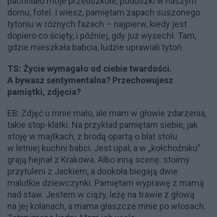
pachniało moje przedszkole, poduszki w naszym
domu, fotel. I wiesz, pamiętam zapach suszonego
tytoniu w różnych fazach – najpierw, kiedy jest
dopiero co ścięty, i później, gdy już wysechł. Tam,
gdzie mieszkała babcia, ludzie uprawiali tytoń.
TS: Życie wymagało od ciebie twardości.
A bywasz sentymentalna? Przechowujesz
pamiątki, zdjęcia?
EB: Zdjęć u mnie mało, ale mam w głowie zdarzenia,
takie stop-klatki. Na przykład pamiętam siebie, jak
stoję w majtkach, z brodą opartą o blat stołu
w letniej kuchni babci. Jest upał, a w „kołchoźniku”
grają hejnał z Krakowa. Albo inną scenę: stoimy
przytuleni z Jackiem, a dookoła biegają dwie
malutkie dziewczynki. Pamiętam wyprawę z mamą
nad staw. Jestem w ciąży, leżę na trawie z głową
na jej kolanach, a mama głaszcze mnie po włosach.