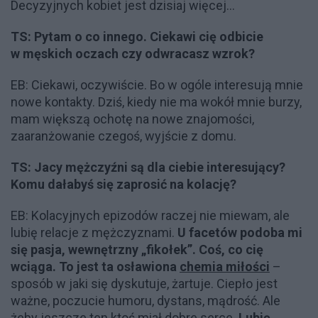
Decyzyjnych kobiet jest dzisiaj więcej...
TS: Pytam o co innego. Ciekawi cię odbicie
w męskich oczach czy odwracasz wzrok?
EB: Ciekawi, oczywiście. Bo w ogóle interesują mnie
nowe kontakty. Dziś, kiedy nie ma wokół mnie burzy,
mam większą ochotę na nowe znajomości,
zaaranżowanie czegoś, wyjście z domu.
TS: Jacy mężczyźni są dla ciebie interesujący?
Komu dałabyś się zaprosić na kolację?
EB: Kolacyjnych epizodów raczej nie miewam, ale
lubię relacje z mężczyznami.
U facetów podoba mi
się pasja, wewnętrzny „fikołek”. Coś, co cię
wciąga. To jest ta osławiona
chemia miłości
–
sposób w jaki się dyskutuje, żartuje. Ciepło jest
ważne, poczucie humoru, dystans, mądrość. Ale
żeby jeszcze ten ktoś miał dobre serce.
Lubię