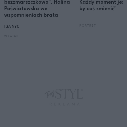
bezzmarszczkowo". Halina
Każdy moment jest
Poświatowska we
by coś zmienić"
wspomnieniach brata
IGA NYC
PORTRET
WYWIAD