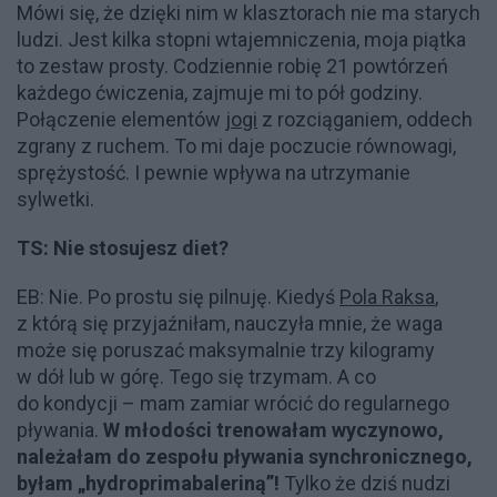
Mówi się, że dzięki nim w klasztorach nie ma starych
ludzi. Jest kilka stopni wtajemniczenia, moja piątka
to zestaw prosty. Codziennie robię 21 powtórzeń
każdego ćwiczenia, zajmuje mi to pół godziny.
Połączenie elementów
jogi
z rozciąganiem, oddech
zgrany z ruchem. To mi daje poczucie równowagi,
sprężystość. I pewnie wpływa na utrzymanie
sylwetki.
TS: Nie stosujesz diet?
EB: Nie. Po prostu się pilnuję. Kiedyś
Pola Raksa
,
z którą się przyjaźniłam, nauczyła mnie, że waga
może się poruszać maksymalnie trzy kilogramy
w dół lub w górę. Tego się trzymam. A co
do kondycji – mam zamiar wrócić do regularnego
pływania.
W młodości trenowałam wyczynowo,
należałam do zespołu pływania synchronicznego,
byłam „hydroprimabaleriną”!
Tylko że dziś nudzi