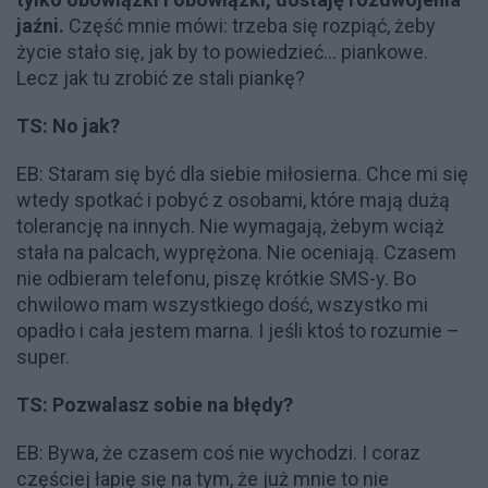
jaźni.
Część mnie mówi: trzeba się rozpiąć, żeby
życie stało się, jak by to powiedzieć... piankowe.
Lecz jak tu zrobić ze stali piankę?
TS: No jak?
EB: Staram się być dla siebie miłosierna. Chce mi się
wtedy spotkać i pobyć z osobami, które mają dużą
tolerancję na innych. Nie wymagają, żebym wciąż
stała na palcach, wyprężona. Nie oceniają. Czasem
nie odbieram telefonu, piszę krótkie SMS-y. Bo
chwilowo mam wszystkiego dość, wszystko mi
opadło i cała jestem marna. I jeśli ktoś to rozumie –
super.
TS: Pozwalasz sobie na błędy?
EB: Bywa, że czasem coś nie wychodzi. I coraz
częściej łapię się na tym, że już mnie to nie