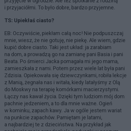
przyjęcie w ogrodzie. Ale też spotkanie z rodziną
i przyjaciółmi. To było dobre, bardzo przyjemne.
TS: Upiekłaś ciasto?
EB: Oczywiście, piekłam całą noc! Nie podpuszczaj
mnie, wiesz, że nie gotuję, nie piekę. Ale wiem, gdzie
kupić dobre ciasto. Taki jest układ: ja zarabiam
na dom, a prowadzą go na zamianę pani Basia i pani
Beata. Po śmierci Jacka pomagała mi jego mama,
zamieszkała z nami. Potem przez wiele lat była pani
Zdzisia. Opiekowała się dziewczynkami, robiła lekcje
z Manią, żegnała nas i witała, kiedy latałyśmy z Olą
do Moskwy na terapię komórkami macierzystymi.
Łączy nas kawał życia. Dzięki tym ludziom mój dom
pachnie jedzeniem, a to dla mnie ważne. Ogień
w kominku, zapach kawy. Ja w ogóle jestem wariat
na punkcie zapachów. Pamiętam je latami,
a najbardziej te z dzieciństwa. Na przykład jak