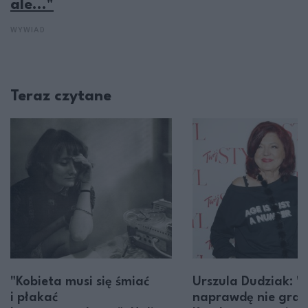
ale..."
WYWIAD
Teraz czytane
"Kobieta musi się śmiać
Urszula Dudziak: "
i płakać
naprawdę nie gra r