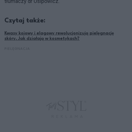
tłumaczy dr Osipowicz.
Czytaj także:
Kwasy kojowy i elagowy rewolucjonizują pielęgnację
skóry. Jak działają w kosmetykach?
PIELĘGNACJA