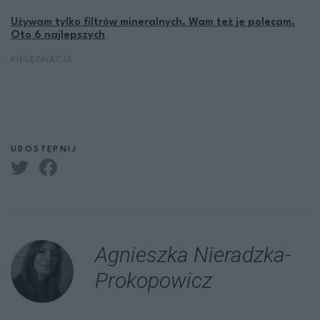
Używam tylko filtrów mineralnych. Wam też je polecam.
Oto 6 najlepszych
PIELĘGNACJA
UDOSTĘPNIJ
Agnieszka Nieradzka-
Prokopowicz