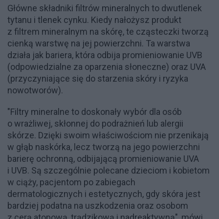
Główne składniki filtrów mineralnych to dwutlenek
tytanu i tlenek cynku. Kiedy nałożysz produkt
z filtrem mineralnym na skórę, te cząsteczki tworzą
cienką warstwę na jej powierzchni. Ta warstwa
działa jak bariera, która odbija promieniowanie UVB
(odpowiedzialne za oparzenia słoneczne) oraz UVA
(przyczyniające się do starzenia skóry i ryzyka
nowotworów).
"Filtry mineralne to doskonały wybór dla osób
o wrażliwej, skłonnej do podrażnień lub alergii
skórze. Dzięki swoim właściwościom nie przenikają
w głąb naskórka, lecz tworzą na jego powierzchni
barierę ochronną, odbijającą promieniowanie UVA
i UVB. Są szczególnie polecane dzieciom i kobietom
w ciąży, pacjentom po zabiegach
dermatologicznych i estetycznych, gdy skóra jest
bardziej podatna na uszkodzenia oraz osobom
z cerą atopową, trądzikową i nadreaktywną", mówi