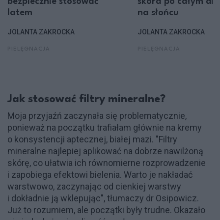
bezpiecznie stosować
skóra po całym dni
latem
na słońcu
JOLANTA ZAKROCKA
JOLANTA ZAKROCKA
PIELĘGNACJA
PIELĘGNACJA
Jak stosować filtry mineralne?
Moja przyjaźń zaczynała się problematycznie,
ponieważ na początku trafiałam głównie na kremy
o konsystencji aptecznej, białej mazi. "Filtry
mineralne najlepiej aplikować na dobrze nawilżoną
skórę, co ułatwia ich równomierne rozprowadzenie
i zapobiega efektowi bielenia. Warto je nakładać
warstwowo, zaczynając od cienkiej warstwy
i dokładnie ją wklepując", tłumaczy dr Osipowicz.
Już to rozumiem, ale początki były trudne. Okazało