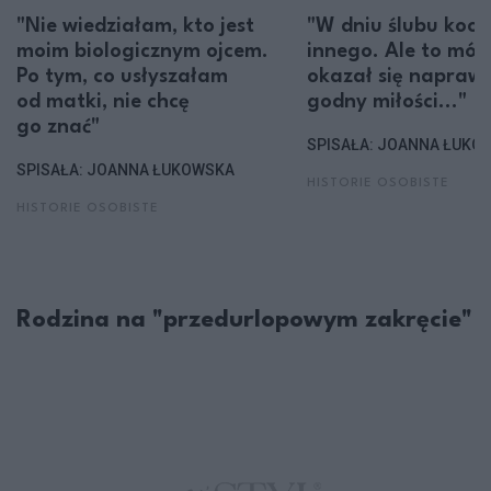
"Nie wiedziałam, kto jest
"W dniu ślubu koc
moim biologicznym ojcem.
innego. Ale to mój
Po tym, co usłyszałam
okazał się napraw
od matki, nie chcę
godny miłości..."
go znać"
SPISAŁA: JOANNA ŁUKO
SPISAŁA: JOANNA ŁUKOWSKA
HISTORIE OSOBISTE
HISTORIE OSOBISTE
Rodzina na "przedurlopowym zakręcie"