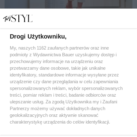
Drogi Użytkowniku,
"Przyjaciółka rodziny zaprosiła mnie do Szwajcarii.
Okazało się, że jej gościnność nie jest bezinteresowna"
My, naszych 1162 zaufanych partnerów oraz inne
podmioty z Wydawnictwa Bauer uzyskujemy dostęp i
przechowujemy informacje na urządzeniu oraz
SPISAŁA: JOANNA ŁUKOWSKA
przetwarzamy dane osobowe, takie jak unikalne
HISTORIE OSOBISTE
identyfikatory, standardowe informacje wysyłane przez
urządzenie czy dane przeglądania w celu zapewniania
spersonalizowanych reklam, wybór spersonalizowanych
treści, pomiar reklam i treści, badanie odbiorców oraz
ulepszanie usług. Za zgodą Użytkownika my i Zaufani
Partnerzy możemy używać dokładnych danych
geolokalizacyjnych oraz aktywnie skanować
charakterystykę urządzenia do celów identyfikacji.
Ponieważ cenimy Twoją prywatność, prosimy o zgodę na
korzystanie z tych technologii poprzez kliknięcie
KONTAKT
REKLAMA
REDAKCJA