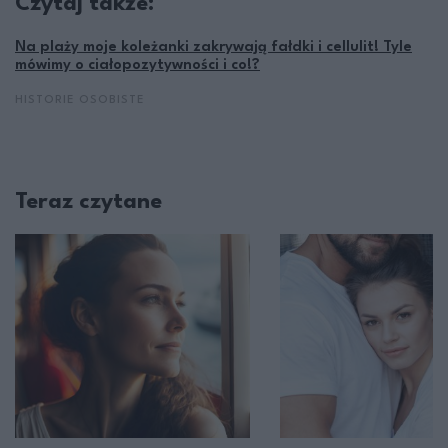
Czytaj także:
Na plaży moje koleżanki zakrywają fałdki i cellulit! Tyle
mówimy o ciałopozytywności i co!?
HISTORIE OSOBISTE
Teraz czytane