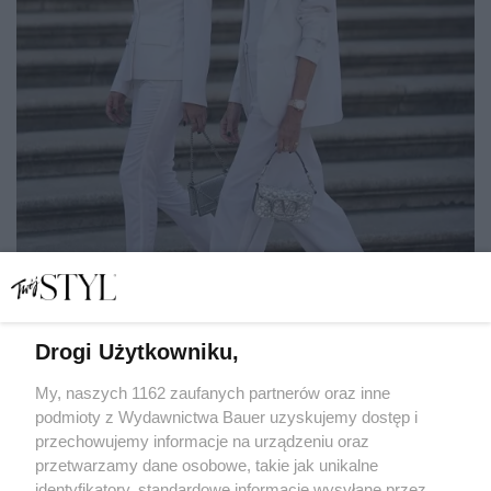
Drogi Użytkowniku,
Czym się różni smart casual od black tie? 6 typów
eleganckiego dress code'u
My, naszych 1162 zaufanych partnerów oraz inne
podmioty z Wydawnictwa Bauer uzyskujemy dostęp i
przechowujemy informacje na urządzeniu oraz
ZOFIA MARCZUK
przetwarzamy dane osobowe, takie jak unikalne
ETYKIETA
identyfikatory, standardowe informacje wysyłane przez