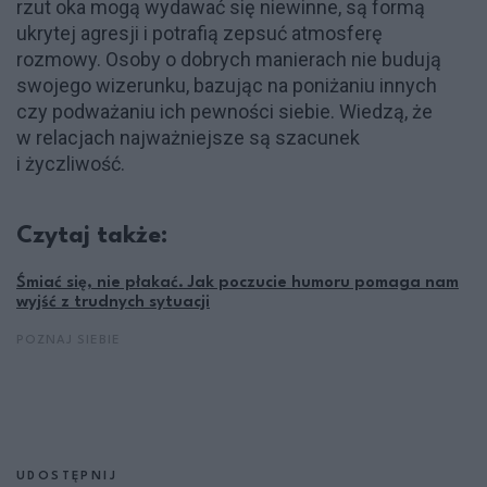
rzut oka mogą wydawać się niewinne, są formą
ukrytej agresji i potrafią zepsuć atmosferę
rozmowy. Osoby o dobrych manierach nie budują
swojego wizerunku, bazując na poniżaniu innych
czy podważaniu ich pewności siebie. Wiedzą, że
w relacjach najważniejsze są szacunek
i życzliwość.
Czytaj także:
Śmiać się, nie płakać. Jak poczucie humoru pomaga nam
wyjść z trudnych sytuacji
POZNAJ SIEBIE
UDOSTĘPNIJ