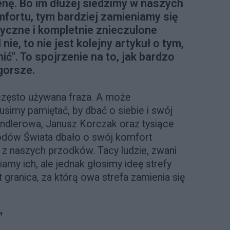
nę. Bo im dłużej siedzimy w naszych
mfortu, tym bardziej zamieniamy się
yczne i kompletnie znieczulone
 nie, to nie jest kolejny artykuł o tym,
ić". To spojrzenie na to, jak bardzo
 gorsze.
 często używana fraza. A może
imy pamiętać, by dbać o siebie i swój
Sendlerowa, Janusz Korczak oraz tysiące
dów Świata dbało o swój komfort
u z naszych przodków. Tacy ludzie, zwani
iamy ich, ale jednak głosimy ideę strefy
t granica, za którą owa strefa zamienia się
"