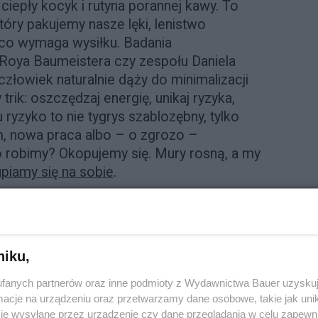
 ciepły kocyk i rutyna porannej kawy. To
tóry pakujemy nasze lęki, lenistwo
 co wymaga wysiłku. Badania
 Roya Baumeistera czy zespołu Daniela
złowiek naturalnie dąży do minimalizacji
rik: oszczędzaj energię, unikaj ryzyka,
 ryzyko to nie tygrys szablozębny, tylko
, nowa praca albo – o zgrozo –
co robimy? Okopujemy się. Mury rosną, a my
piamy się na sobie
.
niku,
fanych partnerów oraz inne podmioty z Wydawnictwa Bauer uzyskuj
cje na urządzeniu oraz przetwarzamy dane osobowe, takie jak unika
je wysyłane przez urządzenie czy dane przeglądania w celu zapewn