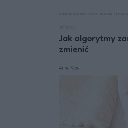
STRONA GŁÓWNA
PSYCHOLOGIA
RELACJ
RELACJE
Jak algorytmy zam
zmienić
Anna Kąda