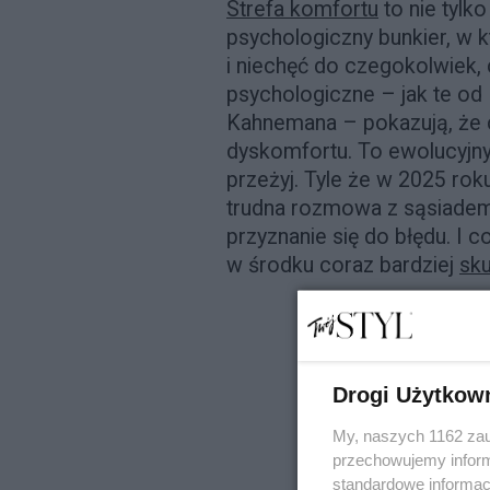
Strefa komfortu
to nie tylko
psychologiczny bunkier, w k
i niechęć do czegokolwiek,
psychologiczne – jak te od
Kahnemana – pokazują, że c
dyskomfortu. To ewolucyjny t
przeżyj. Tyle że w 2025 roku
trudna rozmowa z sąsiadem
przyznanie się do błędu. I 
w środku coraz bardziej
sku
Drogi Użytkow
My, naszych 1162 zau
przechowujemy informa
standardowe informac