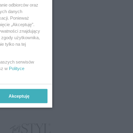
anie odbiorców oraz
nych danych
kacji. Ponieważ
ięcie „Akceptuję”.
ywatności znajdujący
ą zgody użytkownika,
 tylko na tej
 naszych serwisów
esz w
Polityce
Akceptuję