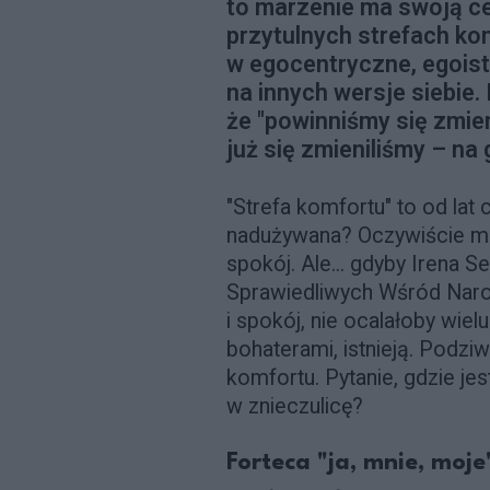
to marzenie ma swoją ce
przytulnych strefach ko
w egocentryczne, egoist
na innych wersje siebie. I
że "powinniśmy się zmien
już się zmieniliśmy – na
"Strefa komfortu" to od lat
nadużywana? Oczywiście mus
spokój. Ale... gdyby Irena 
Sprawiedliwych Wśród Naro
i spokój, nie ocalałoby wiel
bohaterami, istnieją. Podziw
komfortu. Pytanie, gdzie jes
w znieczulicę?
Forteca "ja, mnie, moje