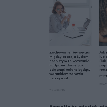
Zachowanie równowagi
Jak 
między pracą a życiem
lub 
osobistym to wyzwanie.
(lub
Podpowiadamy, jak
pops
osiągnąć balans będący
rodz
warunkiem zdrowia
EDYT
i szczęścia!
RELA
WELLBEING