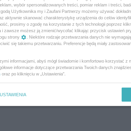
klam, wybór spersonalizowanych treści, pomiar reklam i treści, bad
 zgodą Użytkownika my i Zaufani Partnerzy możemy używać dokład
az aktywnie skanować charakterystykę urządzenia do celów identyfi
ść, prosimy o zgodę na korzystanie z tych technologii poprzez klikn
a i zawsze możesz ją zmienić/wycofać klikając przycisk ustawień pr
ogu strony
. Niektóre rodzaje przetwarzania danych nie wymagaj
iwić się takiemu przetwarzaniu. Preferencje będą miały zastosowanie
szymi informacjami, abyś mógł świadomie i komfortowo korzystać z
gółowe informacje dotyczące przetwarzania Twoich danych znajdzi
s
oraz po kliknięciu w „Ustawienia”.
USTAWIENIA