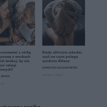
rozmawiać z córką
Kiedy altruizm szkodzi,
"W pewn
synową o wnukach
czyli na czym polega
matka z
 ich braku), by nie
syndrom Atlasa
w moim 
uć relacji
wrażenie
AGNIESZKA KACZANOWSKA
innych?
niej ważn
POZNAJ SIEBIE
A BRODA
AGNIESZK
CJE
SPOŁECZE