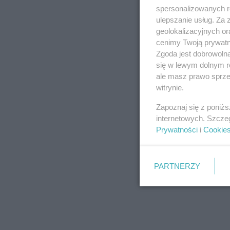
spersonalizowanych re
ulepszanie usług. Za
geolokalizacyjnych or
cenimy Twoją prywatno
Zgoda jest dobrowoln
się w lewym dolnym r
ale masz prawo sprzec
witrynie.
Zapoznaj się z poniż
internetowych. Szcze
Prywatności
i
Cookie
PARTNERZY