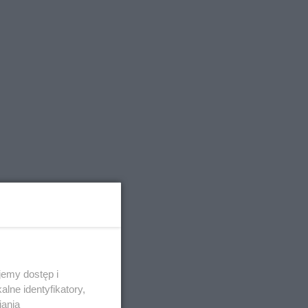
emy dostęp i
lne identyfikatory,
iania