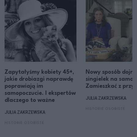
Zapytałyśmy kobiety 45+,
Nowy sposób dojrz
jakie drobiazgi naprawdę
singielek na samot
poprawiają im
Zamieszkać z przyj
samopoczucie. I ekspertów
JULIA ZAKRZEWSKA
dlaczego to ważne
HISTORIE OSOBISTE
JULIA ZAKRZEWSKA
HISTORIE OSOBISTE