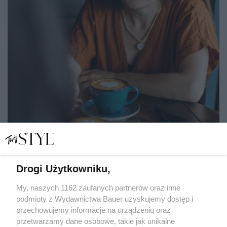
Drogi Użytkowniku,
Boję się stracić przyjaciółkę, ale nie akceptuję jej nowego
partnera. Już nie mogę tego ukrywać
My, naszych 1162 zaufanych partnerów oraz inne
podmioty z Wydawnictwa Bauer uzyskujemy dostęp i
przechowujemy informacje na urządzeniu oraz
JULIA ZAKRZEWSKA
przetwarzamy dane osobowe, takie jak unikalne