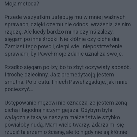
Moja metoda?
Przede wszystkim ustępuję mu w mniej ważnych
sprawach, dzięki czemu nie odnosi wrażenia, że nim
rządzę. Ale kiedy bardzo mi na czymś zależy,
sięgam po inne środki. Nie kłótnie czy ciche dni.
Zamiast tego powoli, cierpliwie i niepostrzeżenie
sprawiam, by Paweł moje zdanie uznał za swoje.
Rzadko sięgam po łzy, bo to zbyt oczywisty sposób.
I trochę dziecinny. Ja z premedytacją jestem
smutna. Po prostu. I niech Paweł zgaduje, jak mnie
pocieszyć…
Ustępowanie mężowi nie oznacza, że jestem żoną
cichą i łagodną niczym gejsza. Gdybym była
wyłącznie taka, w naszym małżeństwie szybko
powiałoby nudą. Mam wiele twarzy. Zdarza mi się
rzucić talerzem o ścianę, ale to nigdy nie są kłótnie