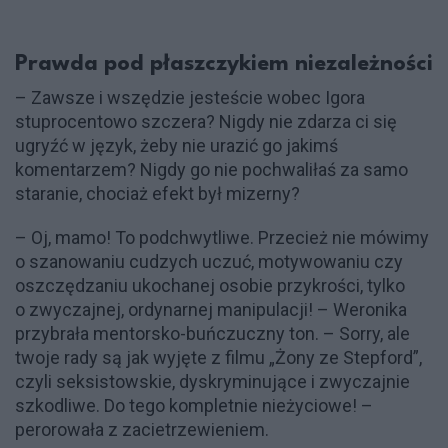
Prawda pod płaszczykiem niezależności
– Zawsze i wszędzie jesteście wobec Igora
stuprocentowo szczera? Nigdy nie zdarza ci się
ugryźć w język, żeby nie urazić go jakimś
komentarzem? Nigdy go nie pochwaliłaś za samo
staranie, chociaż efekt był mizerny?
– Oj, mamo! To podchwytliwe. Przecież nie mówimy
o szanowaniu cudzych uczuć, motywowaniu czy
oszczędzaniu ukochanej osobie przykrości, tylko
o zwyczajnej, ordynarnej manipulacji! – Weronika
przybrała mentorsko-buńczuczny ton. – Sorry, ale
twoje rady są jak wyjęte z filmu „Żony ze Stepford”,
czyli seksistowskie, dyskryminujące i zwyczajnie
szkodliwe. Do tego kompletnie nieżyciowe! –
perorowała z zacietrzewieniem.