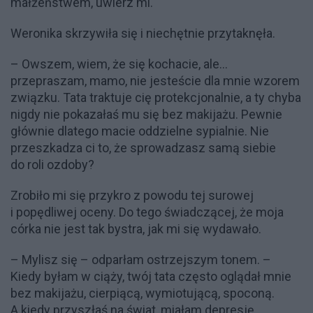
małżeństwem, uwierz mi.
Weronika skrzywiła się i niechętnie przytaknęła.
– Owszem, wiem, że się kochacie, ale…
przepraszam, mamo, nie jesteście dla mnie wzorem
związku. Tata traktuje cię protekcjonalnie, a ty chyba
nigdy nie pokazałaś mu się bez makijażu. Pewnie
głównie dlatego macie oddzielne sypialnie. Nie
przeszkadza ci to, że sprowadzasz samą siebie
do roli ozdoby?
Zrobiło mi się przykro z powodu tej surowej
i popędliwej oceny. Do tego świadczącej, że moja
córka nie jest tak bystra, jak mi się wydawało.
– Mylisz się – odparłam ostrzejszym tonem. –
Kiedy byłam w ciąży, twój tata często oglądał mnie
bez makijażu, cierpiącą, wymiotującą, spoconą.
A kiedy przyszłaś na świat, miałam depresję