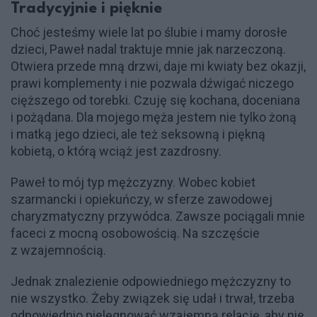
Tradycyjnie i pięknie
Choć jesteśmy wiele lat po ślubie i mamy dorosłe
dzieci, Paweł nadal traktuje mnie jak narzeczoną.
Otwiera przede mną drzwi, daje mi kwiaty bez okazji,
prawi komplementy i nie pozwala dźwigać niczego
cięższego od torebki. Czuję się kochana, doceniana
i pożądana. Dla mojego męża jestem nie tylko żoną
i matką jego dzieci, ale też seksowną i piękną
kobietą, o którą wciąż jest zazdrosny.
Paweł to mój typ mężczyzny. Wobec kobiet
szarmancki i opiekuńczy, w sferze zawodowej
charyzmatyczny przywódca. Zawsze pociągali mnie
faceci z mocną osobowością. Na szczęście
z wzajemnością.
Jednak znalezienie odpowiedniego mężczyzny to
nie wszystko. Żeby związek się udał i trwał, trzeba
odpowiednio pielęgnować wzajemną relację, aby nie