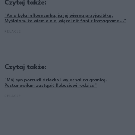
Czytaj także:
"Ania była influencerką, ja jej wierną przyjaciółką.
Myślałam, że wiem o niej więcej niż fani z Instagrama..."
RELACJE
Czytaj także:
"Mój syn porzucił dziecko i wyjechał za granicę.
Postanowiłam zastąpić Kubusiowi rodzica"
RELACJE