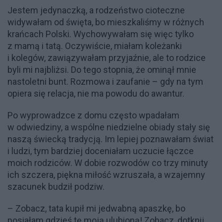
Jestem jedynaczką, a rodzeństwo cioteczne
widywałam od święta, bo mieszkaliśmy w różnych
krańcach Polski. Wychowywałam się więc tylko
z mamą i tatą. Oczywiście, miałam koleżanki
i kolegów, zawiązywałam przyjaźnie, ale to rodzice
byli mi najbliżsi. Do tego stopnia, że ominął mnie
nastoletni bunt. Rozmowa i zaufanie – gdy na tym
opiera się relacja, nie ma powodu do awantur.
Po wyprowadzce z domu często wpadałam
w odwiedziny, a wspólne niedzielne obiady stały się
naszą świecką tradycją. Im lepiej poznawałam świat
i ludzi, tym bardziej doceniałam uczucie łączce
moich rodziców. W dobie rozwodów co trzy minuty
ich szczera, piękna miłość wzruszała, a wzajemny
szacunek budził podziw.
– Zobacz, tata kupił mi jedwabną apaszkę, bo
posiałam gdzieś tę moją ulubioną! Zobacz, dotknij,