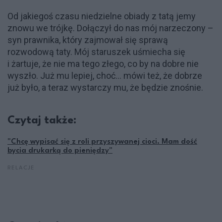
Od jakiegoś czasu niedzielne obiady z tatą jemy
znowu we trójkę. Dołączył do nas mój narzeczony –
syn prawnika, który zajmował się sprawą
rozwodową taty. Mój staruszek uśmiecha się
i żartuje, że nie ma tego złego, co by na dobre nie
wyszło. Już mu lepiej, choć… mówi też, że dobrze
już było, a teraz wystarczy mu, że będzie znośnie.
Czytaj także:
"Chcę wypisać się z roli przyszywanej cioci. Mam dość
bycia drukarką do pieniędzy"
RELACJE