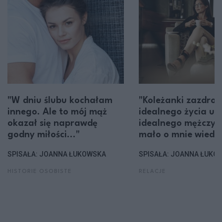
"W dniu ślubu kochałam
"Koleżanki zazdrośc
innego. Ale to mój mąż
idealnego życia u 
okazał się naprawdę
idealnego mężczyz
godny miłości..."
mało o mnie wiedzi
SPISAŁA: JOANNA ŁUKOWSKA
SPISAŁA: JOANNA ŁUKO
HISTORIE OSOBISTE
RELACJE