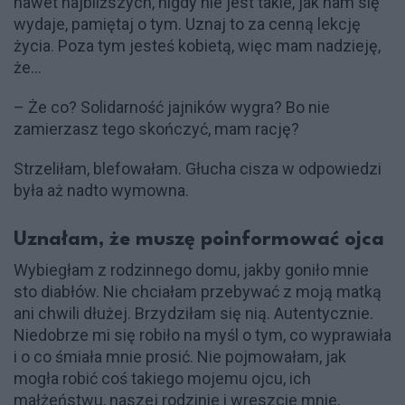
nawet najbliższych, nigdy nie jest takie, jak nam się
wydaje, pamiętaj o tym. Uznaj to za cenną lekcję
życia. Poza tym jesteś kobietą, więc mam nadzieję,
że…
– Że co? Solidarność jajników wygra? Bo nie
zamierzasz tego skończyć, mam rację?
Strzeliłam, blefowałam. Głucha cisza w odpowiedzi
była aż nadto wymowna.
Uznałam, że muszę poinformować ojca
Wybiegłam z rodzinnego domu, jakby goniło mnie
sto diabłów. Nie chciałam przebywać z moją matką
ani chwili dłużej. Brzydziłam się nią. Autentycznie.
Niedobrze mi się robiło na myśl o tym, co wyprawiała
i o co śmiała mnie prosić. Nie pojmowałam, jak
mogła robić coś takiego mojemu ojcu, ich
małżeństwu, naszej rodzinie i wreszcie mnie,