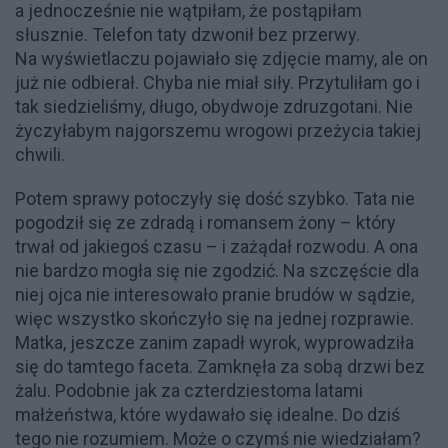
a jednocześnie nie wątpiłam, że postąpiłam
słusznie. Telefon taty dzwonił bez przerwy.
Na wyświetlaczu pojawiało się zdjęcie mamy, ale on
już nie odbierał. Chyba nie miał siły. Przytuliłam go i
tak siedzieliśmy, długo, obydwoje zdruzgotani. Nie
życzyłabym najgorszemu wrogowi przeżycia takiej
chwili.
Potem sprawy potoczyły się dość szybko. Tata nie
pogodził się ze zdradą i romansem żony – który
trwał od jakiegoś czasu – i zażądał rozwodu. A ona
nie bardzo mogła się nie zgodzić. Na szczęście dla
niej ojca nie interesowało pranie brudów w sądzie,
więc wszystko skończyło się na jednej rozprawie.
Matka, jeszcze zanim zapadł wyrok, wyprowadziła
się do tamtego faceta. Zamknęła za sobą drzwi bez
żalu. Podobnie jak za czterdziestoma latami
małżeństwa, które wydawało się idealne. Do dziś
tego nie rozumiem. Może o czymś nie wiedziałam?