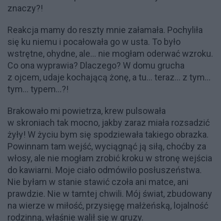
znaczy?!
Reakcja mamy do reszty mnie załamała. Pochyliła
się ku niemu i pocałowała go w usta. To było
wstrętne, ohydne, ale… nie mogłam oderwać wzroku.
Co ona wyprawia? Dlaczego? W domu grucha
z ojcem, udaje kochającą żonę, a tu… teraz… z tym…
tym… typem…?!
Brakowało mi powietrza, krew pulsowała
w skroniach tak mocno, jakby zaraz miała rozsadzić
żyły! W życiu bym się spodziewała takiego obrazka.
Powinnam tam wejść, wyciągnąć ją siłą, choćby za
włosy, ale nie mogłam zrobić kroku w stronę wejścia
do kawiarni. Moje ciało odmówiło posłuszeństwa.
Nie byłam w stanie stawić czoła ani matce, ani
prawdzie. Nie w tamtej chwili. Mój świat, zbudowany
na wierze w miłość, przysięgę małżeńską, lojalność
rodzinną, właśnie walił się w gruzy.