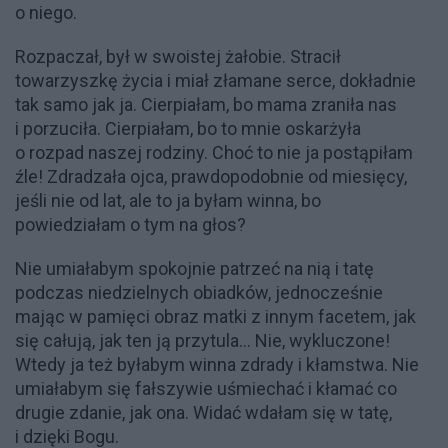
o niego.
Rozpaczał, był w swoistej żałobie. Stracił
towarzyszkę życia i miał złamane serce, dokładnie
tak samo jak ja.
Cierpiałam, bo mama zraniła nas
i porzuciła. Cierpiałam, bo to mnie oskarżyła
o rozpad naszej rodziny. Choć to nie ja postąpiłam
źle! Zdradzała ojca, prawdopodobnie od miesięcy,
jeśli nie od lat, ale to ja byłam winna, bo
powiedziałam o tym na głos?
Nie umiałabym spokojnie patrzeć na nią i tatę
podczas niedzielnych obiadków, jednocześnie
mając w pamięci obraz matki z innym facetem, jak
się całują, jak ten ją przytula… Nie, wykluczone!
Wtedy ja też byłabym winna zdrady i kłamstwa. Nie
umiałabym się fałszywie uśmiechać i kłamać co
drugie zdanie, jak ona. Widać wdałam się w tatę,
i dzięki Bogu.