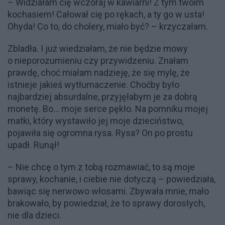
– Widziałam cię wczoraj w kawiarni! Z tym twoim
kochasiem! Całował cię po rękach, a ty go w usta!
Ohyda! Co to, do cholery, miało być? – krzyczałam.
Zbladła. I już wiedziałam, że nie będzie mowy
o nieporozumieniu czy przywidzeniu. Znałam
prawdę, choć miałam nadzieję, że się mylę, że
istnieje jakieś wytłumaczenie. Choćby było
najbardziej absurdalne, przyjęłabym je za dobrą
monetę. Bo... moje serce pękło. Na pomniku mojej
matki, który wystawiło jej moje dzieciństwo,
pojawiła się ogromna rysa. Rysa? On po prostu
upadł. Runął!
– Nie chcę o tym z tobą rozmawiać, to są moje
sprawy, kochanie, i ciebie nie dotyczą – powiedziała,
bawiąc się nerwowo włosami. Zbywała mnie, mało
brakowało, by powiedział, że to sprawy dorosłych,
nie dla dzieci.