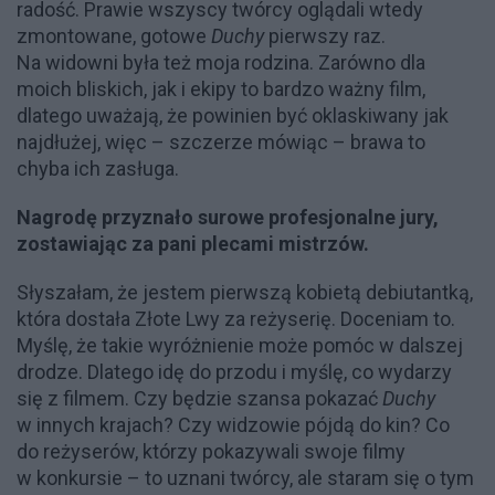
radość. Prawie wszyscy twórcy oglądali wtedy
zmontowane, gotowe
Duchy
pierwszy raz.
Na widowni była też moja rodzina. Zarówno dla
moich bliskich, jak i ekipy to bardzo ważny film,
dlatego uważają, że powinien być oklaskiwany jak
najdłużej, więc – szczerze mówiąc – brawa to
chyba ich zasługa.
Nagrodę przyznało surowe profesjonalne jury,
zostawiając za pani plecami mistrzów.
Słyszałam, że jestem pierwszą kobietą debiutantką,
która dostała Złote Lwy za reżyserię. Doceniam to.
Myślę, że takie wyróżnienie może pomóc w dalszej
drodze. Dlatego idę do przodu i myślę, co wydarzy
się z filmem. Czy będzie szansa pokazać
Duchy
w innych krajach? Czy widzowie pójdą do kin? Co
do reżyserów, którzy pokazywali swoje filmy
w konkursie – to uznani twórcy, ale staram się o tym