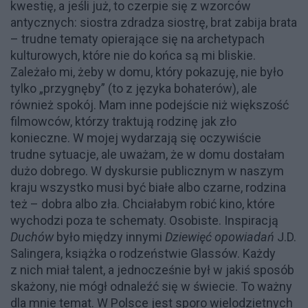
kwestię, a jeśli już, to czerpie się z wzorców
antycznych: siostra zdradza siostrę, brat zabija brata
– trudne tematy opierające się na archetypach
kulturowych, które nie do końca są mi bliskie.
Zależało mi, żeby w domu, który pokazuję, nie było
tylko „przygnęby” (to z języka bohaterów), ale
również spokój. Mam inne podejście niż większość
filmowców, którzy traktują rodzinę jak zło
konieczne. W mojej wydarzają się oczywiście
trudne sytuacje, ale uważam, że w domu dostałam
dużo dobrego. W dyskursie publicznym w naszym
kraju wszystko musi być białe albo czarne, rodzina
też – dobra albo zła. Chciałabym robić kino, które
wychodzi poza te schematy. Osobiste. Inspiracją
Duchów
było między innymi
Dziewięć opowiadań
J.D.
Salingera, książka o rodzeństwie Glassów. Każdy
z nich miał talent, a jednocześnie był w jakiś sposób
skażony, nie mógł odnaleźć się w świecie. To ważny
dla mnie temat. W Polsce jest sporo wielodzietnych