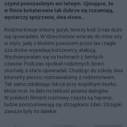
czymś powszechnym ani łatwym. Ujmujące, że
w filmie bohaterowie tak dobrze się rozumieją,
wystarczy spojrzenie, dwa słowa…
Rodzina kreuje własny język, tworzy kod. U nas dużo
się opowiadało. W dzieciństwie wracały do mnie sny
w stylu: jadę z bliskimi powozem przez las i nagle
zza drzew wypadają bolszewicy, atakują.
Wychowywałam się na historiach z tamtych
czasów. Podczas spotkań rodzinnych dzieci
słuchały, a starsi opowiadali. Chodząc do szkoły dwa
kilometry pieszo, rozmawialiśmy z rodzeństwem.
Tak samo odrabiając lekcje przy wspólnym biurku.
Może m.in. to dało mi lekkość pisania dialogów.
W polskich filmach rozmowy często są toporne,
ludzie porozumiewają się strzępkami zdań. Strzępki
zawsze były mi dalekie.