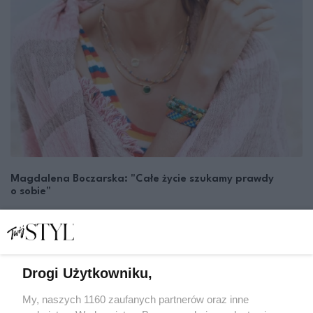
Magdalena Boczarska: "Całe życie szukamy prawdy
o sobie"
BEATA NOWICKA
WYWIAD
Drogi Użytkowniku,
My, naszych 1160 zaufanych partnerów oraz inne