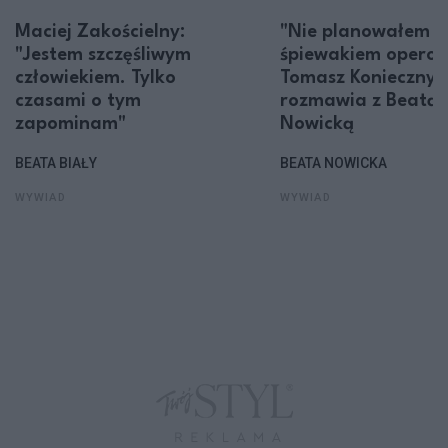
Maciej Zakościelny:
"Nie planowałem z
"Jestem szczęśliwym
śpiewakiem opero
człowiekiem. Tylko
Tomasz Konieczny
czasami o tym
rozmawia z Beatą
zapominam"
Nowicką
BEATA BIAŁY
BEATA NOWICKA
WYWIAD
WYWIAD