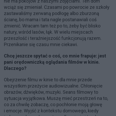
nie ma pokojów z naszymi zdjęciami. Ten dom
wciąż się zmieniał. Czasami po powrocie ze szkoły
zastawaliśmy zerwaną podłogę albo zburzoną
ścianę, bo mama i tata nagle postanawiali coś
zmienić. Wracam tam też po to, żeby być blisko
natury, wśród lasów, łąk. W wielu miejscach
przeszłość i teraźniejszość funkcjonują razem.
Przenikanie się czasu mnie ciekawi.
Chcę jeszcze spytać o coś, co mnie frapuje: jest
pani orędowniczką oglądania filmów w kinie.
Dlaczego?
Obejrzenie filmu w kinie to dla mnie przede
wszystkim przeżycie audiowizualne. Chłonięcie
obrazów, dźwięków, muzyki. Seans filmowy to
sytuacja wyjątkowa. Muszę mieć przestrzeń na to,
co za chwilę zobaczę, co pochłonie moją głowę
i emocje. Wyjść z kontekstu domowego, kiedy