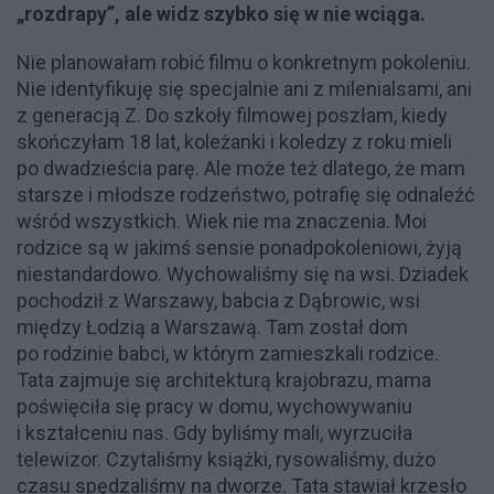
„rozdrapy”, ale widz szybko się w nie wciąga.
Nie planowałam robić filmu o konkretnym pokoleniu.
Nie identyfikuję się specjalnie ani z milenialsami, ani
z generacją Z. Do szkoły filmowej poszłam, kiedy
skończyłam 18 lat, koleżanki i koledzy z roku mieli
po dwadzieścia parę. Ale może też dlatego, że mam
starsze i młodsze rodzeństwo, potrafię się odnaleźć
wśród wszystkich. Wiek nie ma znaczenia. Moi
rodzice są w jakimś sensie ponadpokoleniowi, żyją
niestandardowo. Wychowaliśmy się na wsi. Dziadek
pochodził z Warszawy, babcia z Dąbrowic, wsi
między Łodzią a Warszawą. Tam został dom
po rodzinie babci, w którym zamieszkali rodzice.
Tata zajmuje się architekturą krajobrazu, mama
poświęciła się pracy w domu, wychowywaniu
i kształceniu nas. Gdy byliśmy mali, wyrzuciła
telewizor. Czytaliśmy książki, rysowaliśmy, dużo
czasu spędzaliśmy na dworze. Tata stawiał krzesło