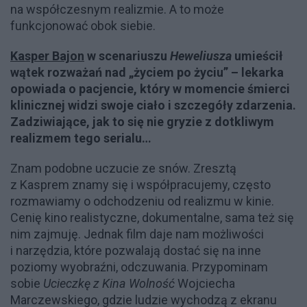
na współczesnym realizmie. A to może
funkcjonować obok siebie.
Kasper Bajon
w scenariuszu
Heweliusza
umieścił
wątek rozważań nad „życiem po życiu” – lekarka
opowiada o pacjencie, który w momencie śmierci
klinicznej widzi swoje ciało i szczegóły zdarzenia.
Zadziwiające, jak to się nie gryzie z dotkliwym
realizmem tego serialu…
Znam podobne uczucie ze snów. Zresztą
z Kasprem znamy się i współpracujemy, często
rozmawiamy o odchodzeniu od realizmu w kinie.
Cenię kino realistyczne, dokumentalne, sama też się
nim zajmuję. Jednak film daje nam możliwości
i narzędzia, które pozwalają dostać się na inne
poziomy wyobraźni, odczuwania. Przypominam
sobie
Ucieczkę z Kina Wolność
Wojciecha
Marczewskiego, gdzie ludzie wychodzą z ekranu