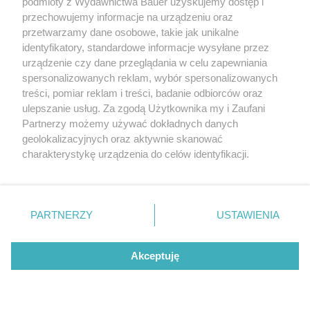
podmioty z Wydawnictwa Bauer uzyskujemy dostęp i
przechowujemy informacje na urządzeniu oraz
przetwarzamy dane osobowe, takie jak unikalne
identyfikatory, standardowe informacje wysyłane przez
urządzenie czy dane przeglądania w celu zapewniania
spersonalizowanych reklam, wybór spersonalizowanych
treści, pomiar reklam i treści, badanie odbiorców oraz
ulepszanie usług. Za zgodą Użytkownika my i Zaufani
Partnerzy możemy używać dokładnych danych
geolokalizacyjnych oraz aktywnie skanować
charakterystykę urządzenia do celów identyfikacji.
Ponieważ cenimy Twoją prywatność, prosimy o zgodę na
korzystanie z tych technologii poprzez kliknięcie
„Akceptuję”. Zgoda jest dobrowolna i zawsze możesz ją
zmienić/wycofać klikając przycisk ustawień prywatności
PARTNERZY
USTAWIENIA
znajdujący się w lewym dolnym rogu strony
. Niektóre
rodzaje przetwarzania danych nie wymagają zgody
Akceptuję
użytkownika, ale masz prawo sprzeciwić się takiemu
Netflix z mocnymi premierami. Oto 3
przetwarzaniu. Preferencje będą miały zastosowanie tylko
najlepsze seriale obyczajowe sierpnia
na tej witrynie.