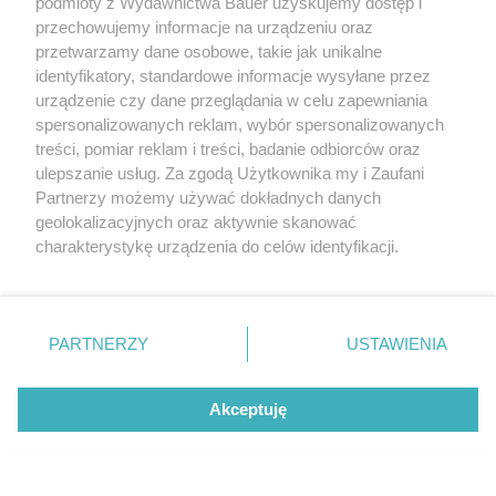
podmioty z Wydawnictwa Bauer uzyskujemy dostęp i
przechowujemy informacje na urządzeniu oraz
przetwarzamy dane osobowe, takie jak unikalne
identyfikatory, standardowe informacje wysyłane przez
urządzenie czy dane przeglądania w celu zapewniania
spersonalizowanych reklam, wybór spersonalizowanych
treści, pomiar reklam i treści, badanie odbiorców oraz
ulepszanie usług. Za zgodą Użytkownika my i Zaufani
Partnerzy możemy używać dokładnych danych
geolokalizacyjnych oraz aktywnie skanować
charakterystykę urządzenia do celów identyfikacji.
Ponieważ cenimy Twoją prywatność, prosimy o zgodę na
korzystanie z tych technologii poprzez kliknięcie
„Akceptuję”. Zgoda jest dobrowolna i zawsze możesz ją
zmienić/wycofać klikając przycisk ustawień prywatności
PARTNERZY
USTAWIENIA
znajdujący się w lewym dolnym rogu strony
. Niektóre
rodzaje przetwarzania danych nie wymagają zgody
Akceptuję
użytkownika, ale masz prawo sprzeciwić się takiemu
Netflix z mocnymi premierami. Oto 3
przetwarzaniu. Preferencje będą miały zastosowanie tylko
najlepsze seriale obyczajowe sierpnia
na tej witrynie.