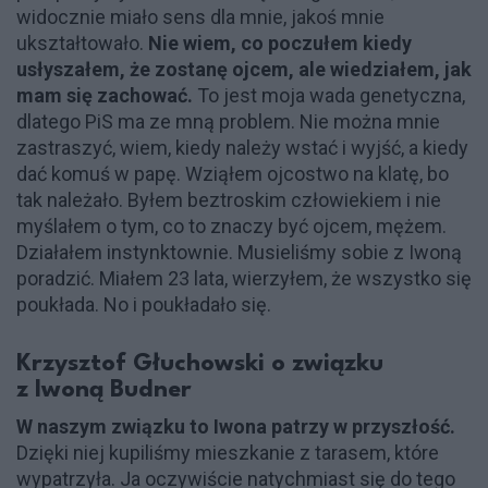
widocznie miało sens dla mnie, jakoś mnie
ukształtowało.
Nie wiem, co poczułem kiedy
usłyszałem, że zostanę ojcem, ale wiedziałem, jak
mam się zachować.
To jest moja wada genetyczna,
dlatego PiS ma ze mną problem. Nie można mnie
zastraszyć, wiem, kiedy należy wstać i wyjść, a kiedy
dać komuś w papę. Wziąłem ojcostwo na klatę, bo
tak należało. Byłem beztroskim człowiekiem i nie
myślałem o tym, co to znaczy być ojcem, mężem.
Działałem instynktownie. Musieliśmy sobie z Iwoną
poradzić. Miałem 23 lata, wierzyłem, że wszystko się
poukłada. No i poukładało się.
Krzysztof Głuchowski o związku
z Iwoną Budner
W naszym związku to Iwona patrzy w przyszłość.
Dzięki niej kupiliśmy mieszkanie z tarasem, które
wypatrzyła. Ja oczywiście natychmiast się do tego