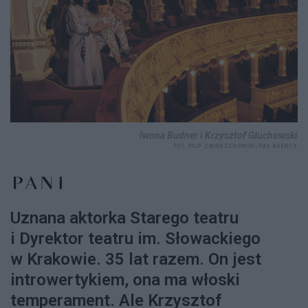
Iwona Budner i Krzysztof Głuchowski
FOT. FILIP ZWIERZCHOWSKI/DAS AGENCY
Uznana aktorka Starego teatru
i Dyrektor teatru im. Słowackiego
w Krakowie. 35 lat razem. On jest
introwertykiem, ona ma włoski
temperament. Ale Krzysztof