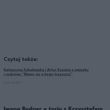
Czytaj także:
Katarzyna Sokołowska i Artur Kozieja o związku
i rodzinie: "Mamy się o kogo troszczyć"
PARTNERZY
Iwona Budner o życiu z Krzysztofem