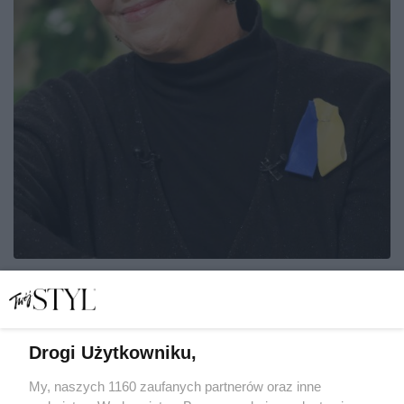
Ewa Telega w wieku 23 lat została wdową. "Przeżyłam
koszmar. Nie wiedziałam, że powinnam szukać pomocy"
ANITA ZUCHORA
Drogi Użytkowniku,
PORTRET
My, naszych 1160 zaufanych partnerów oraz inne