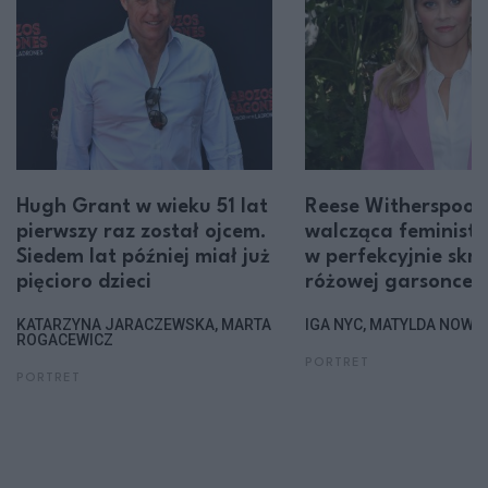
Hugh Grant w wieku 51 lat
Reese Witherspoon
pierwszy raz został ojcem.
walcząca feminist
Siedem lat później miał już
w perfekcyjnie skro
pięcioro dzieci
różowej garsonce
KATARZYNA JARACZEWSKA, MARTA
IGA NYC, MATYLDA NOWA
ROGACEWICZ
PORTRET
PORTRET