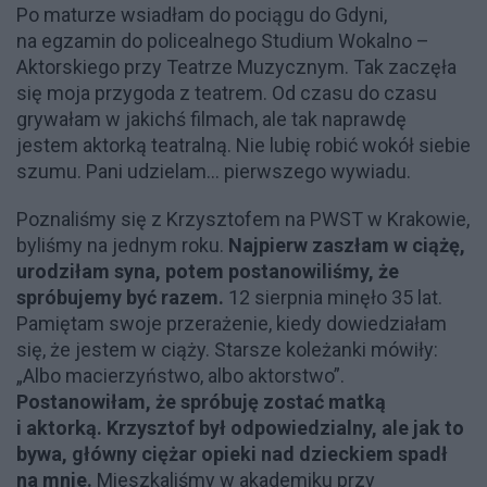
Po maturze wsiadłam do pociągu do Gdyni,
na egzamin do policealnego Studium Wokalno –
Aktorskiego przy Teatrze Muzycznym. Tak zaczęła
się moja przygoda z teatrem. Od czasu do czasu
grywałam w jakichś filmach, ale tak naprawdę
jestem aktorką teatralną. Nie lubię robić wokół siebie
szumu. Pani udzielam… pierwszego wywiadu.
Poznaliśmy się z Krzysztofem na PWST w Krakowie,
byliśmy na jednym roku.
Najpierw zaszłam w ciążę,
urodziłam syna, potem postanowiliśmy, że
spróbujemy być razem.
12 sierpnia minęło 35 lat.
Pamiętam swoje przerażenie, kiedy dowiedziałam
się, że jestem w ciąży. Starsze koleżanki mówiły:
„Albo macierzyństwo, albo aktorstwo”.
Postanowiłam, że spróbuję zostać matką
i aktorką. Krzysztof był odpowiedzialny, ale jak to
bywa, główny ciężar opieki nad dzieckiem spadł
na mnie.
Mieszkaliśmy w akademiku przy