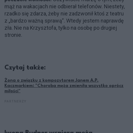
mąż na wakacjach nie odbierał telefonów. Niestety,
rzadko się zdarza, żeby nie zadzwonił ktoś z teatru
z „bardzo ważną sprawą”. Wtedy jestem naprawdę
zła. Nie na Krzysztofa, tylko na osobę po drugiej
stronie.
Czytaj także:
Żona o związku z kompozytorem Janem A.P.
Kaczmarkiem: "Choroba męża zmieniła wszystko oprócz
miłości"
PARTNERZY
Iwona Budner wspiera męża