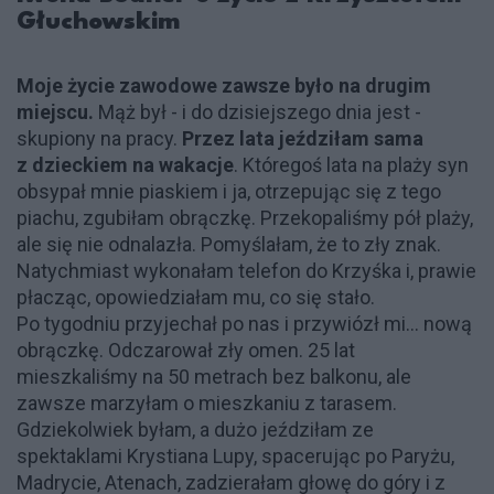
Głuchowskim
Moje życie zawodowe zawsze było na drugim
miejscu.
Mąż był - i do dzisiejszego dnia jest -
skupiony na pracy.
Przez lata jeździłam sama
z dzieckiem na wakacje
. Któregoś lata na plaży syn
obsypał mnie piaskiem i ja, otrzepując się z tego
piachu, zgubiłam obrączkę. Przekopaliśmy pół plaży,
ale się nie odnalazła. Pomyślałam, że to zły znak.
Natychmiast wykonałam telefon do Krzyśka i, prawie
płacząc, opowiedziałam mu, co się stało.
Po tygodniu przyjechał po nas i przywiózł mi... nową
obrączkę. Odczarował zły omen. 25 lat
mieszkaliśmy na 50 metrach bez balkonu, ale
zawsze marzyłam o mieszkaniu z tarasem.
Gdziekolwiek byłam, a dużo jeździłam ze
spektaklami Krystiana Lupy, spacerując po Paryżu,
Madrycie, Atenach, zadzierałam głowę do góry i z