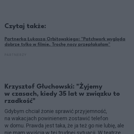
Czytaj także:
Partnerka Łukasza Orbitowskiego: "Patchwork wygląda
dobrze tylko w filmie. Trochę nocy przepłakałam"
PARTNERZY
Krzysztof Głuchowski: "Żyjemy
w czasach, kiedy 35 lat w związku to
rzadkość"
Gdybym chciał żonie sprawić przyjemność,
na wakacjach powinienem zostawić telefon
w domu. Prawda jest taka, że ja też go nie lubię, ale
nie mam wyjścia w tej trudnej sytuacji. W teatrze