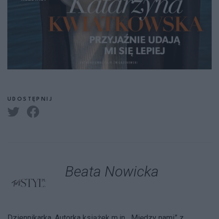
UDOSTĘPNIJ
Beata Nowicka
Dziennikarka. Autorka książek m.in. „Między nami” z