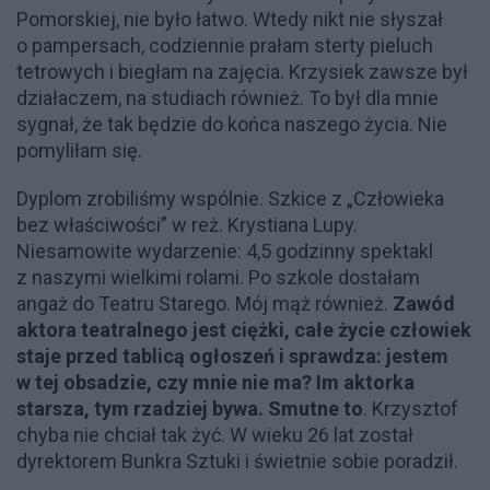
Pomorskiej, nie było łatwo. Wtedy nikt nie słyszał
o pampersach, codziennie prałam sterty pieluch
tetrowych i biegłam na zajęcia. Krzysiek zawsze był
działaczem, na studiach również. To był dla mnie
sygnał, że tak będzie do końca naszego życia. Nie
pomyliłam się.
Dyplom zrobiliśmy wspólnie. Szkice z „Człowieka
bez właściwości” w reż. Krystiana Lupy.
Niesamowite wydarzenie: 4,5 godzinny spektakl
z naszymi wielkimi rolami. Po szkole dostałam
angaż do Teatru Starego. Mój mąż również.
Zawód
aktora teatralnego jest ciężki, całe życie człowiek
staje przed tablicą ogłoszeń i sprawdza: jestem
w tej obsadzie, czy mnie nie ma? Im aktorka
starsza, tym rzadziej bywa. Smutne to
. Krzysztof
chyba nie chciał tak żyć. W wieku 26 lat został
dyrektorem Bunkra Sztuki i świetnie sobie poradził.