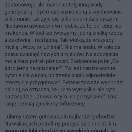
dostosowuję, ale mam niestety inną wadę
genetyczną - być może wyniesioną z wychowania
w komunie - że żyje się tylko dniem dzisiejszym.
Niedawno uświadomiłem sobie, że to, co robię, nie
ma końca. W teatrze tworzymy jedną wielką rzecz,
a za chwilę... następną. Tak wielką, że wszyscy
myślą: „Wow, to już finał”. Nie ma finału. W kolejce
czeka dziesięć nowych projektów. Na szczęście
moja żona potrafi planować. Codziennie pyta: „Co
jutro jemy na śniadanie?”. To jest bardzo ważne
pytanie dla wegan, bo trzeba kupić odpowiednie
rzeczy i je przygotować. Pytanie zawsze wychodzi
od niej, co oznacza, że już to wymyśliła, ale pyta
na zasadzie: „Znowu o tym nie pomyślałeś”. I ma
rację. Dzisiaj zjedliśmy tofucznicę.
Lubimy razem gotować, ale najbardziej chodzić.
Na wakacjach potrafimy przejść dziennie 30 km.
Iwona nie lubi chodzić po wysokich górach, ja