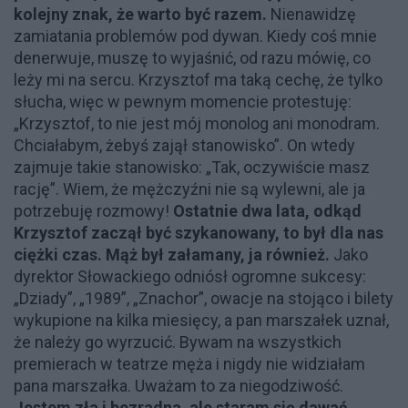
kolejny znak, że warto być razem.
Nienawidzę
zamiatania problemów pod dywan. Kiedy coś mnie
denerwuje, muszę to wyjaśnić, od razu mówię, co
leży mi na sercu. Krzysztof ma taką cechę, że tylko
słucha, więc w pewnym momencie protestuję:
„Krzysztof, to nie jest mój monolog ani monodram.
Chciałabym, żebyś zajął stanowisko”. On wtedy
zajmuje takie stanowisko: „Tak, oczywiście masz
rację”. Wiem, że mężczyźni nie są wylewni, ale ja
potrzebuję rozmowy!
Ostatnie dwa lata, odkąd
Krzysztof zaczął być szykanowany, to był dla nas
ciężki czas. Mąż był załamany, ja również.
Jako
dyrektor Słowackiego odniósł ogromne sukcesy:
„Dziady”, „1989”, „Znachor”, owacje na stojąco i bilety
wykupione na kilka miesięcy, a pan marszałek uznał,
że należy go wyrzucić. Bywam na wszystkich
premierach w teatrze męża i nigdy nie widziałam
pana marszałka. Uważam to za niegodziwość.
Jestem zła i bezradna, ale staram się dawać