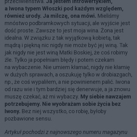
przeciwieństwa.
Ja jestem introwertykiem,
a Iwona typem Włoszki pod każdym względem,
również urody. Ja milczę, ona mówi.
Mieliśmy
mnóstwo podbramkowych sytuacji, ale wyjście jest
dość proste. Zawsze to jest moja wina. Żona jest
idealna. W związku z tak wyjątkową kobietą, tak
mądrą i piękną nic nigdy nie może być jej winą. Tak
jak nigdy nie jest winą Matki Boskiej, że coś robimy
źle. Tylko ja popełniam błędy i potem czekam
na wybaczenie. Nie umiem kłamać, nigdy nie kłamię
w dużych sprawach, a oszukuję tylko w drobiazgach,
np., że coś wypaliłem, a nie powinienem palić. Iwona
od razu wie i tym bardziej się denerwuje, a ja znowu
muszę czekać, aż mi wybaczy.
My siebie nawzajem
potrzebujemy. Nie wyobrażam sobie życia bez
Iwony.
Bez niej wszystko, co robię, byłoby
pozbawione sensu.
Artykuł pochodzi z najnowszego numeru magazynu