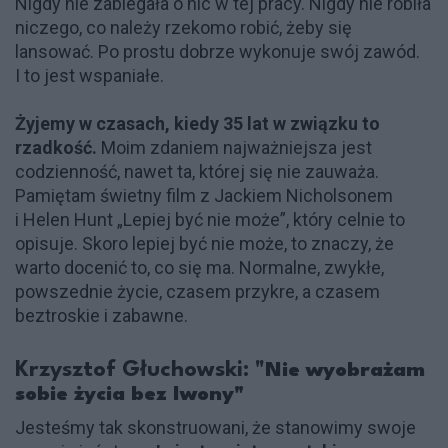
Nigdy nie zabiegała o nic w tej pracy. Nigdy nie robiła
niczego, co należy rzekomo robić, żeby się
lansować. Po prostu dobrze wykonuje swój zawód.
I to jest wspaniałe.
Żyjemy w czasach, kiedy 35 lat w związku to
rzadkość.
Moim zdaniem najważniejsza jest
codzienność, nawet ta, której się nie zauważa.
Pamiętam świetny film z Jackiem Nicholsonem
i Helen Hunt „Lepiej być nie może”, który celnie to
opisuje. Skoro lepiej być nie może, to znaczy, że
warto docenić to, co się ma. Normalne, zwykłe,
powszednie życie, czasem przykre, a czasem
beztroskie i zabawne.
Krzysztof Głuchowski: "
Nie wyobrażam
sobie życia bez Iwony"
Jesteśmy tak skonstruowani, że stanowimy swoje