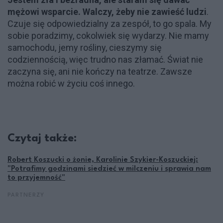
mężowi wsparcie. Walczy, żeby nie zawieść ludzi
.
Czuje się odpowiedzialny za zespół, to go spala. My
sobie poradzimy, cokolwiek się wydarzy. Nie mamy
samochodu, jemy rośliny, cieszymy się
codziennością, więc trudno nas złamać. Świat nie
zaczyna się, ani nie kończy na teatrze. Zawsze
można robić w życiu coś innego.
Czytaj także:
Robert Koszucki o żonie, Karolinie Szykier-Koszuckiej:
"Potrafimy godzinami siedzieć w milczeniu i sprawia nam
to przyjemność"
PARTNERZY