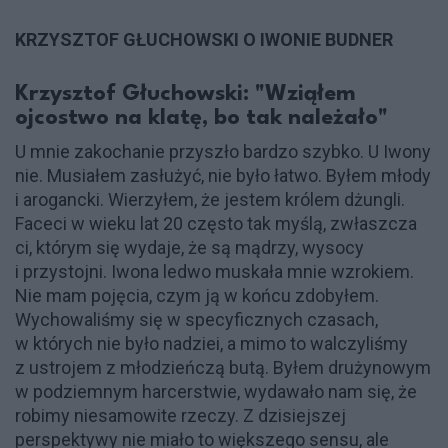
KRZYSZTOF GŁUCHOWSKI O IWONIE BUDNER
Krzysztof Głuchowski: "Wziąłem
ojcostwo na klatę, bo tak należało"
U mnie zakochanie przyszło bardzo szybko. U Iwony
nie. Musiałem zasłużyć, nie było łatwo. Byłem młody
i arogancki. Wierzyłem, że jestem królem dżungli.
Faceci w wieku lat 20 często tak myślą, zwłaszcza
ci, którym się wydaje, że są mądrzy, wysocy
i przystojni. Iwona ledwo muskała mnie wzrokiem.
Nie mam pojęcia, czym ją w końcu zdobyłem.
Wychowaliśmy się w specyficznych czasach,
w których nie było nadziei, a mimo to walczyliśmy
z ustrojem z młodzieńczą butą. Byłem drużynowym
w podziemnym harcerstwie, wydawało nam się, że
robimy niesamowite rzeczy. Z dzisiejszej
perspektywy nie miało to większego sensu, ale