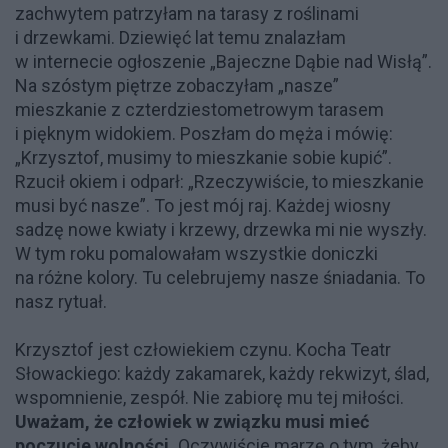
zachwytem patrzyłam na tarasy z roślinami
i drzewkami. Dziewięć lat temu znalazłam
w internecie ogłoszenie „Bajeczne Dąbie nad Wisłą”.
Na szóstym piętrze zobaczyłam „nasze”
mieszkanie z czterdziestometrowym tarasem
i pięknym widokiem. Poszłam do męża i mówię:
„Krzysztof, musimy to mieszkanie sobie kupić”.
Rzucił okiem i odparł: „Rzeczywiście, to mieszkanie
musi być nasze”. To jest mój raj. Każdej wiosny
sadzę nowe kwiaty i krzewy, drzewka mi nie wyszły.
W tym roku pomalowałam wszystkie doniczki
na różne kolory. Tu celebrujemy nasze śniadania. To
nasz rytuał.
Krzysztof jest człowiekiem czynu. Kocha Teatr
Słowackiego: każdy zakamarek, każdy rekwizyt, ślad,
wspomnienie, zespół. Nie zabiorę mu tej miłości.
Uważam, że człowiek w związku musi mieć
poczucie wolności.
Oczywiście marzę o tym, żeby