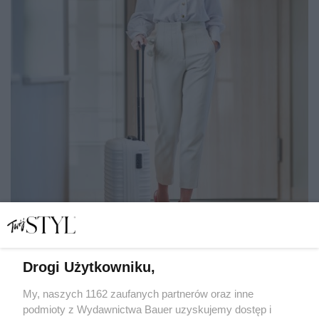
Drogi Użytkowniku,
"Przyjaciółka rodziny zaprosiła mnie do Szwajcarii.
Okazało się, że jej gościnność nie jest bezinteresowna"
My, naszych 1162 zaufanych partnerów oraz inne
podmioty z Wydawnictwa Bauer uzyskujemy dostęp i