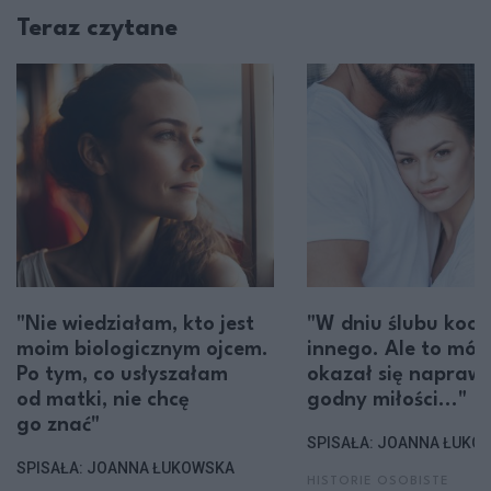
Teraz czytane
"Nie wiedziałam, kto jest
"W dniu ślubu koc
moim biologicznym ojcem.
innego. Ale to mój
Po tym, co usłyszałam
okazał się napraw
od matki, nie chcę
godny miłości..."
go znać"
SPISAŁA: JOANNA ŁUKO
SPISAŁA: JOANNA ŁUKOWSKA
HISTORIE OSOBISTE