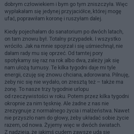
dobrym człowiekiem i bym go tym zniszczyła. Więc
wypłakałam się jedynej przyjaciółce, której mogę
ufać, poprawiłam koronę i ruszyłam dalej.
Kiedy pojechałam do sanatorium po dwóch latach,
on tam znowu był. Totalny przypadek. I wszystko
wróciło. Jak na mnie spojrzał i się uśmiechnął, nie
dałam rady mu się oprzeć. Od tamtej pory
spotykamy się raz na rok albo dwa, zależy jak się
nam ułożą turnusy. Te kilka tygodni daje mi tyle
energii, czuję się znowu chciana, adorowana. Pilnuję,
żeby nic się nie wydało, on zresztą też – także ma
żonę. To nasze trzy tygodnie urlopu
od rzeczywistości w roku. Potem przez kilka tygodni
okropnie za nim tęsknię. Ale żadne z nas nie
zrezygnuje z normalnego życia i małżeństwa. Nawet
nie przyszło nam do głowy, żeby układać sobie życie
razem, od nowa. Żyjemy więc w dwóch światach.
Z nadzieją, że jakimś cudem zawsze uda się