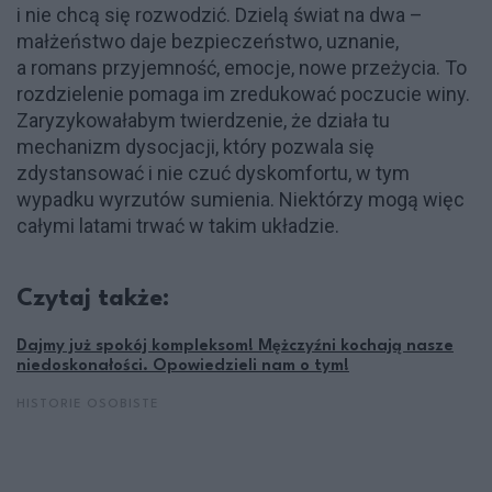
i nie chcą się rozwodzić. Dzielą świat na dwa –
małżeństwo daje bezpieczeństwo, uznanie,
a romans przyjemność, emocje, nowe przeżycia. To
rozdzielenie pomaga im zredukować poczucie winy.
Zaryzykowałabym twierdzenie, że działa tu
mechanizm dysocjacji, który pozwala się
zdystansować i nie czuć dyskomfortu, w tym
wypadku wyrzutów sumienia. Niektórzy mogą więc
całymi latami trwać w takim układzie.
Czytaj także:
Dajmy już spokój kompleksom! Mężczyźni kochają nasze
niedoskonałości. Opowiedzieli nam o tym!
HISTORIE OSOBISTE