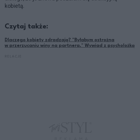
kobietą.
Czytaj także:
Dlaczego kobiety zdradzają? "Byłabym ostrożna
w przerzucaniu winy na partnera." Wywiad z psycholożką
RELACJE