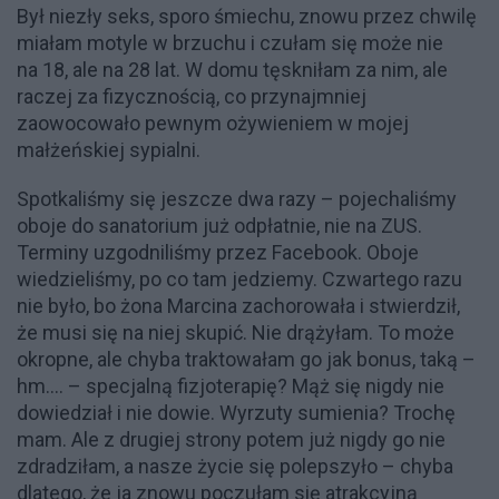
Był niezły seks, sporo śmiechu, znowu przez chwilę
miałam motyle w brzuchu i czułam się może nie
na 18, ale na 28 lat. W domu tęskniłam za nim, ale
raczej za fizycznością, co przynajmniej
zaowocowało pewnym ożywieniem w mojej
małżeńskiej sypialni.
Spotkaliśmy się jeszcze dwa razy – pojechaliśmy
oboje do sanatorium już odpłatnie, nie na ZUS.
Terminy uzgodniliśmy przez Facebook. Oboje
wiedzieliśmy, po co tam jedziemy. Czwartego razu
nie było, bo żona Marcina zachorowała i stwierdził,
że musi się na niej skupić. Nie drążyłam. To może
okropne, ale chyba traktowałam go jak bonus, taką –
hm…. – specjalną fizjoterapię? Mąż się nigdy nie
dowiedział i nie dowie. Wyrzuty sumienia? Trochę
mam. Ale z drugiej strony potem już nigdy go nie
zdradziłam, a nasze życie się polepszyło – chyba
dlatego, że ja znowu poczułam się atrakcyjną