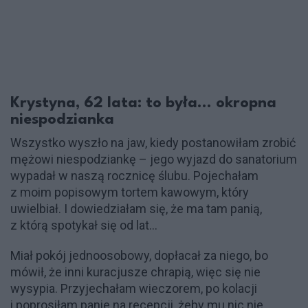
Krystyna, 62 lata: to była... okropna
niespodzianka
Wszystko wyszło na jaw, kiedy postanowiłam zrobić
mężowi niespodziankę – jego wyjazd do sanatorium
wypadał w naszą rocznicę ślubu. Pojechałam
z moim popisowym tortem kawowym, który
uwielbiał. I dowiedziałam się, że ma tam panią,
z którą spotykał się od lat…
Miał pokój jednoosobowy, dopłacał za niego, bo
mówił, że inni kuracjusze chrapią, więc się nie
wysypia. Przyjechałam wieczorem, po kolacji
i poprosiłam panie na recepcji, żeby mu nic nie