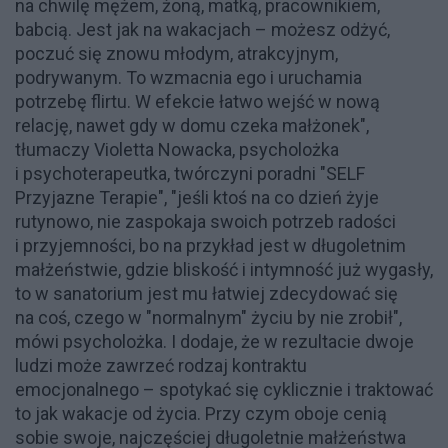
na chwilę mężem, żoną, matką, pracownikiem,
babcią. Jest jak na wakacjach – możesz odżyć,
poczuć się znowu młodym, atrakcyjnym,
podrywanym. To wzmacnia ego i uruchamia
potrzebę flirtu. W efekcie łatwo wejść w nową
relację, nawet gdy w domu czeka małżonek",
tłumaczy Violetta Nowacka, psycholożka
i psychoterapeutka, twórczyni poradni "SELF
Przyjazne Terapie", "jeśli ktoś na co dzień żyje
rutynowo, nie zaspokaja swoich potrzeb radości
i przyjemności, bo na przykład jest w długoletnim
małżeństwie, gdzie bliskość i intymność już wygasły,
to w sanatorium jest mu łatwiej zdecydować się
na coś, czego w "normalnym" życiu by nie zrobił",
mówi psycholożka. I dodaje, że w rezultacie dwoje
ludzi może zawrzeć rodzaj kontraktu
emocjonalnego – spotykać się cyklicznie i traktować
to jak wakacje od życia. Przy czym oboje cenią
sobie swoje, najczęściej długoletnie małżeństwa