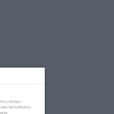
emy dostęp i
lne identyfikatory,
iania