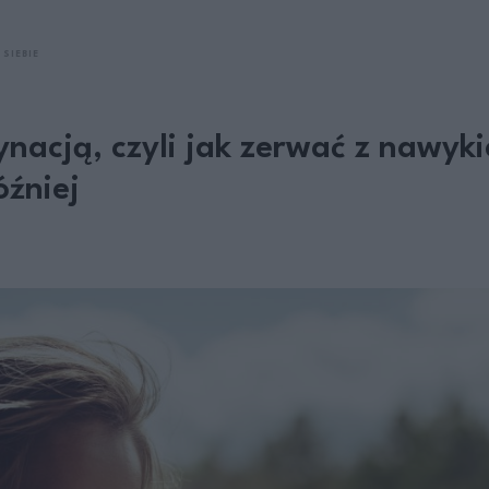
 SIEBIE
ynacją, czyli jak zerwać z nawy
óźniej