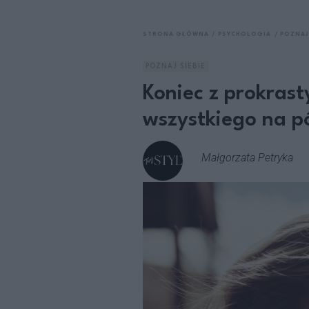
STRONA GŁÓWNA
PSYCHOLOGIA
POZNAJ
POZNAJ SIEBIE
Koniec z prokrast
wszystkiego na p
Małgorzata Petryka