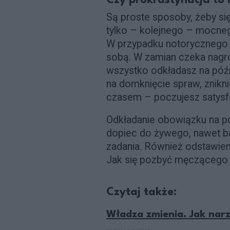
Czy prokrastynacja to 
Są proste sposoby, żeby się
tylko – kolejnego – mocn
W przypadku notorycznego 
sobą. W zamian czeka nagro
wszystko odkładasz na późn
na domknięcie spraw, znikni
czasem – poczujesz satysfa
Odkładanie obowiązku na póź
dopiec do żywego, nawet b
zadania. Również odstawien
Jak się pozbyć męczącego
Czytaj także:
Władza zmienia. Jak narzu