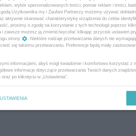
klam, wybór spersonalizowanych treści, pomiar reklam i treści, bad
Za jakiś czas skonstatujesz, że
 zgodą Użytkownika my i Zaufani Partnerzy możemy używać dokład
uż nie jest noworoczne, że minęło
az aktywnie skanować charakterystykę urządzenia do celów identyfi
nałaś planu. Jeśli wciąż ci się to
ść, prosimy o zgodę na korzystanie z tych technologii poprzez klikn
, z nauką, w pracy, to wielce
a i zawsze możesz ją zmienić/wycofać klikając przycisk ustawień pr
a ci prokrastynacja. Nie ma to nic
ogu strony
. Niektóre rodzaje przetwarzania danych nie wymagaj
iwić się takiemu przetwarzaniu. Preferencje będą miały zastosowanie
czuje przyjemność z tego, że nic nie robi.
 winy, wstydu, wyrzuty sumienia, odczuwa
szymi informacjami, abyś mógł świadomie i komfortowo korzystać z
gółowe informacje dotyczące przetwarzania Twoich danych znajdzi
s
oraz po kliknięciu w „Ustawienia”.
a być niebezpieczny. Kiedy i w jaki
USTAWIENIA