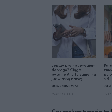
Lepszy prompt wrogiem
Par
dobrego? Ciągłe
zmęc
pytanie AI o to samo ma
po u
już własną nazwę
sił?
JULIA ZAKRZEWSKA
JULI
POZNAJ SIEBIE
POZN