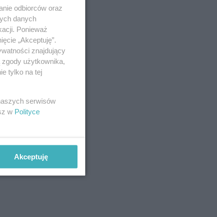
anie odbiorców oraz
nych danych
kacji. Ponieważ
ięcie „Akceptuję”.
ywatności znajdujący
ą zgody użytkownika,
 tylko na tej
 naszych serwisów
esz w
Polityce
Akceptuję