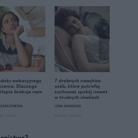
adoks wakacyjnego
7 drobnych nawyków
Singielk
zenia. Dlaczego
osób, które potrafią
Dlaczego
rlopie brakuje nam
zachować spokój nawet
świadom
w trudnych chwilach
życie w 
A ZAKRZEWSKA
LENA KAMIŃSKA
GRAŻYNA 
AJ SIEBIE
POZNAJ SIEBIE
POZNAJ SI