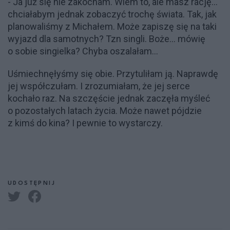
- Ja już się nie zakocham. Wiem to, ale masz rację...
chciałabym jednak zobaczyć trochę świata. Tak, jak
planowaliśmy z Michałem. Może zapiszę się na taki
wyjazd dla samotnych? Tzn singli. Boże... mówię
o sobie singielka? Chyba oszalałam...
Uśmiechnęłyśmy się obie. Przytuliłam ją. Naprawdę
jej współczułam. I zrozumiałam, że jej serce
kochało raz. Na szczęście jednak zaczęła myśleć
o pozostałych latach życia. Może nawet pójdzie
z kimś do kina? I pewnie to wystarczy.
UDOSTĘPNIJ