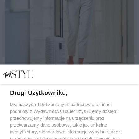
Drogi Użytkowniku,
"Przyjaciółka rodziny zaprosiła mnie do Szwajcarii.
Okazało się, że jej gościnność nie jest bezinteresowna"
My, naszych 1160 zaufanych partnerów oraz inne
podmioty z Wydawnictwa Bauer uzyskujemy dostęp i
przechowujemy informacje na urządzeniu oraz
SPISAŁA: JOANNA ŁUKOWSKA
przetwarzamy dane osobowe, takie jak unikalne
HISTORIE OSOBISTE
identyfikatory, standardowe informacje wysyłane przez
urządzenie czy dane przeglądania w celu zapewniania