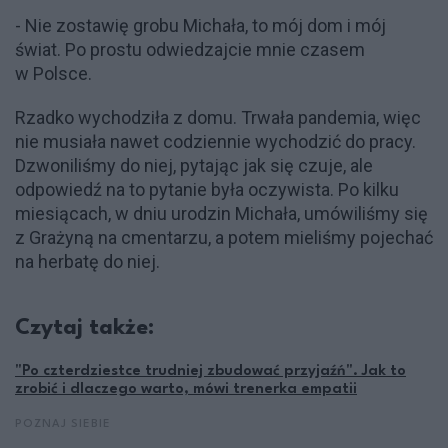
- Nie zostawię grobu Michała, to mój dom i mój
świat. Po prostu odwiedzajcie mnie czasem
w Polsce.
Rzadko wychodziła z domu. Trwała pandemia, więc
nie musiała nawet codziennie wychodzić do pracy.
Dzwoniliśmy do niej, pytając jak się czuje, ale
odpowiedź na to pytanie była oczywista. Po kilku
miesiącach, w dniu urodzin Michała, umówiliśmy się
z Grażyną na cmentarzu, a potem mieliśmy pojechać
na herbatę do niej.
Czytaj także:
"Po czterdziestce trudniej zbudować przyjaźń". Jak to
zrobić i dlaczego warto, mówi trenerka empatii
POZNAJ SIEBIE