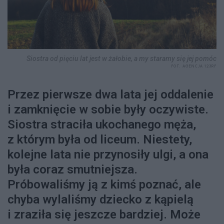
Siostra od pięciu lat jest w żałobie, a my staramy się jej pomóc
FOT. AGENCJA 123RF
Przez pierwsze dwa lata jej oddalenie
i zamknięcie w sobie były oczywiste.
Siostra straciła ukochanego męża,
z którym była od liceum. Niestety,
kolejne lata nie przynosiły ulgi, a ona
była coraz smutniejsza.
Próbowaliśmy ją z kimś poznać, ale
chyba wylaliśmy dziecko z kąpielą
i zraziła się jeszcze bardziej. Może