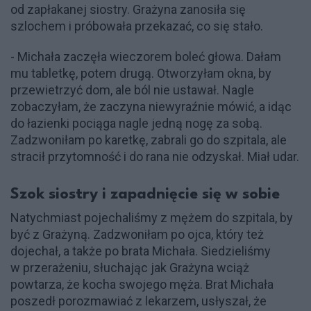
od zapłakanej siostry. Grażyna zanosiła się
szlochem i próbowała przekazać, co się stało.
- Michała zaczęła wieczorem boleć głowa. Dałam
mu tabletkę, potem drugą. Otworzyłam okna, by
przewietrzyć dom, ale ból nie ustawał. Nagle
zobaczyłam, że zaczyna niewyraźnie mówić, a idąc
do łazienki pociąga nagle jedną nogę za sobą.
Zadzwoniłam po karetkę, zabrali go do szpitala, ale
stracił przytomność i do rana nie odzyskał. Miał udar.
Szok siostry i zapadnięcie się w sobie
Natychmiast pojechaliśmy z mężem do szpitala, by
być z Grażyną. Zadzwoniłam po ojca, który też
dojechał, a także po brata Michała. Siedzieliśmy
w przerażeniu, słuchając jak Grażyna wciąż
powtarza, że kocha swojego męża. Brat Michała
poszedł porozmawiać z lekarzem, usłyszał, że