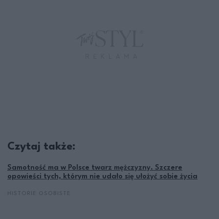
Czytaj także:
Samotność ma w Polsce twarz mężczyzny. Szczere
opowieści tych, którym nie udało się ułożyć sobie życia
HISTORIE OSOBISTE