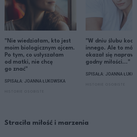
"Nie wiedziałam, kto jest
"W dniu ślubu koc
moim biologicznym ojcem.
innego. Ale to mój
Po tym, co usłyszałam
okazał się napraw
od matki, nie chcę
godny miłości..."
go znać"
SPISAŁA: JOANNA ŁUKO
SPISAŁA: JOANNA ŁUKOWSKA
HISTORIE OSOBISTE
HISTORIE OSOBISTE
Straciła miłość i marzenia