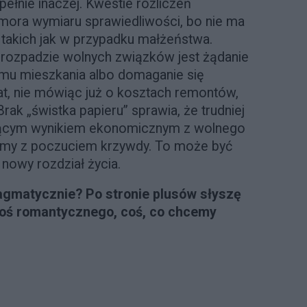
pełnie inaczej. Kwestie rozliczeń
mora wymiaru sprawiedliwości, bo nie ma
takich jak w przypadku małżeństwa.
ozpadzie wolnych związków jest żądanie
mu mieszkania albo domaganie się
lat, nie mówiąc już o kosztach remontów,
rak „świstka papieru” sprawia, że trudniej
ującym wynikiem ekonomicznym z wolnego
imy z poczuciem krzywdy. To może być
nowy rozdział życia.
agmatycznie? Po stronie plusów słyszę
 coś romantycznego, coś,
co chcemy