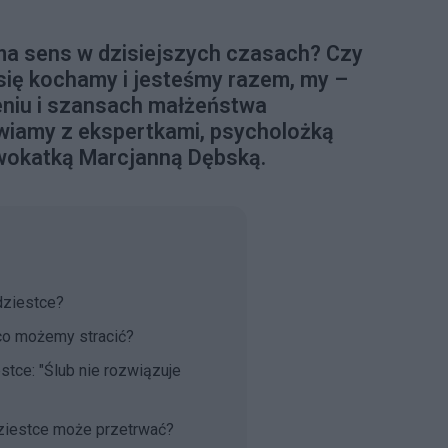
a sens w dzisiejszych czasach? Czy
 się kochamy i jesteśmy razem, my –
zeniu i szansach małżeństwa
wiamy z ekspertkami, psycholożką
dwokatką Marcjanną Dębską.
dziestce?
 co możemy stracić?
stce: "Ślub nie rozwiązuje
ziestce może przetrwać?