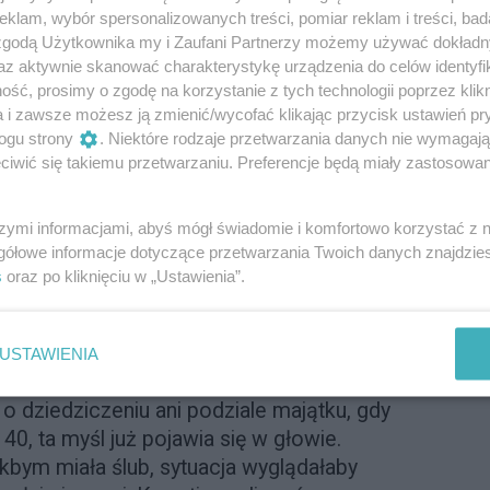
acji: pamiętasz, co sobie przyrzekaliśmy?
klam, wybór spersonalizowanych treści, pomiar reklam i treści, bad
 zgodą Użytkownika my i Zaufani Partnerzy możemy używać dokład
 świstek papieru.
az aktywnie skanować charakterystykę urządzenia do celów identyfi
ść, prosimy o zgodę na korzystanie z tych technologii poprzez klikn
leć. Ja sądzę, że ślub jest raczej
a i zawsze możesz ją zmienić/wycofać klikając przycisk ustawień pr
otwierdzeniem, że chcemy iść dalej przez
ogu strony
. Niektóre rodzaje przetwarzania danych nie wymagaj
lecz otwarcie, bez sekretu. Dlatego nie ma
iwić się takiemu przetwarzaniu. Preferencje będą miały zastosowanie
łyszą, jak deklarujemy, że będziemy żyć ze
go się da. Myślę, że nie doceniamy
szymi informacjami, abyś mógł świadomie i komfortowo korzystać z
aracji.
gółowe informacje dotyczące przetwarzania Twoich danych znajdzi
s
oraz po kliknięciu w „Ustawienia”.
ażowania, to jest na serio, to jest
miętajmy, że ten „świstek papieru” ma
ąd mamy prawa i obowiązki. Mamy prawo
USTAWIENIA
ści i sami jesteśmy do nich zobligowani.
o dziedziczeniu ani podziale majątku, gdy
40, ta myśl już pojawia się w głowie.
kbym miała ślub, sytuacja wyglądałaby