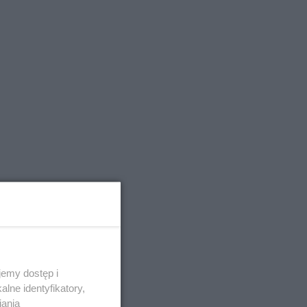
emy dostęp i
lne identyfikatory,
iania