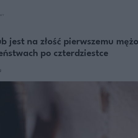
WY
ub jest na złość pierwszemu męż
eństwach po czterdziestce
a