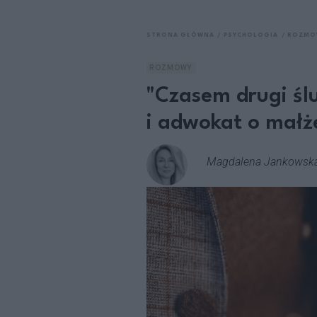
STRONA GŁÓWNA
PSYCHOLOGIA
ROZMO
ROZMOWY
"Czasem drugi śl
i adwokat o małż
Magdalena Jankowsk