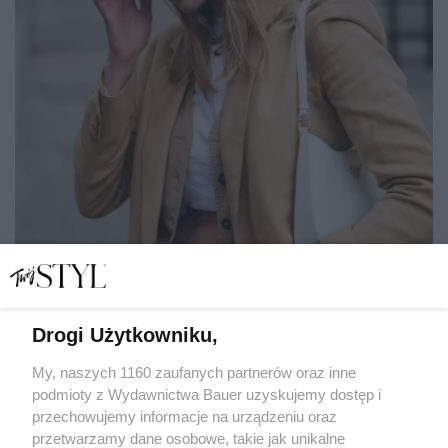
Drogi Użytkowniku,
Koniec z wiecznym analizowaniem. 3 sposoby, by pewniej
i lżej iść przez życie
My, naszych 1160 zaufanych partnerów oraz inne
podmioty z Wydawnictwa Bauer uzyskujemy dostęp i
przechowujemy informacje na urządzeniu oraz
JULIA ZAKRZEWSKA
przetwarzamy dane osobowe, takie jak unikalne